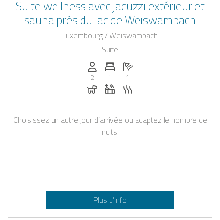
Suite wellness avec jacuzzi extérieur et
sauna près du lac de Weiswampach
Luxembourg / Weiswampach
Suite
Personnes (max): 2
Nombre de chambres: 1
Nombre de salles de bain: 1
2
1
1
Chiens autorisés
Jacuzzi
Sauna
Choisissez un autre jour d’arrivée ou adaptez le nombre de
nuits.
Plus d’info