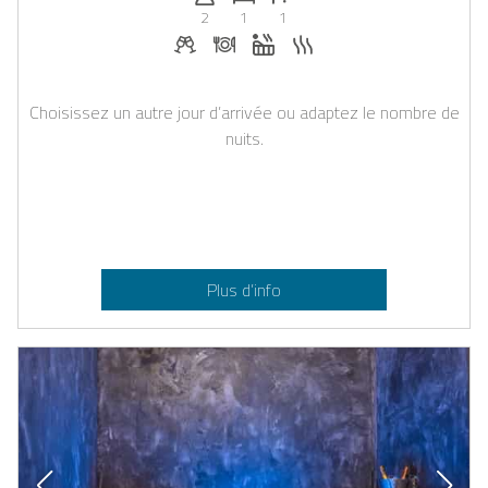
2
1
1
Boissons de bienvenue sur demande
Dîner sur demande
Jacuzzi
Sauna
Choisissez un autre jour d’arrivée ou adaptez le nombre de
nuits.
Plus d’info