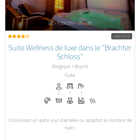
BE-1090991-Bracht
4,86 (121)
Suite Wellness de luxe dans le "Brachter
Schloss"
Belgique / Bracht
Suite
Personnes (max): 2
Nombre de chambres: 1
Nombre de salles de bain: 1
2
1
1
Petit-déjeuner réservable chez Casapilot
Dîner sur demande
Fleurs et décoration romantiqu
Jacuzzi
Sauna
Choisissez un autre jour d’arrivée ou adaptez le nombre de
nuits.