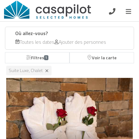
DE
EN
ES
FR
NL
Où allez-vous?
Toutes les dates
Ajouter des personnes
Filtres
Voir la carte
1
Petit-déjeuner
Suite Luxe, Chalet
Chèque-cadeau
Propriétaire