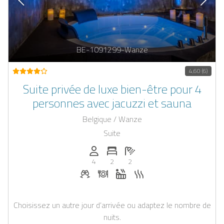
BE-1091299-Wanze
4,60 (6)
Suite privée de luxe bien-être pour 4
personnes avec jacuzzi et sauna
Belgique / Wanze
Suite
Personnes (max): 4
Nombre de chambres: 2
Nombre de salles de bain: 2
4
2
2
Boissons de bienvenue sur demande
Dîner sur demande
Jacuzzi
Sauna
Choisissez un autre jour d’arrivée ou adaptez le nombre de
nuits.