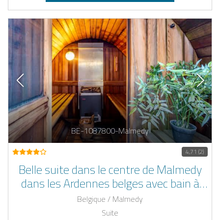
BE-1087800-Malmedy
4,71 (2)
Belle suite dans le centre de Malmedy
dans les Ardennes belges avec bain à
remous et sauna
Belgique / Malmedy
Suite