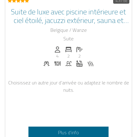
4,37 (9)
Suite de luxe avec piscine intérieure et
ciel étoilé, jacuzzi extérieur, sauna et
baignoire balnéo
Belgique / Wanze
Suite
Personnes (max): 4
Nombre de chambres: 2
Nombre de salles de bain: 2
4
2
2
Boissons de bienvenue sur demande
Dîner sur demande
Piscine
Jacuzzi
Sauna
Choisissez un autre jour d’arrivée ou adaptez le nombre de
nuits.
Plus d’info