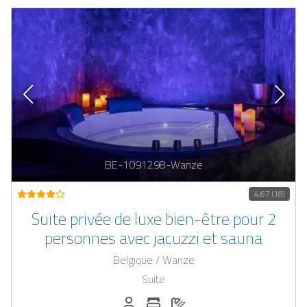
BE-1091298-Wanze
4,67 (18)
Suite privée de luxe bien-être pour 2
personnes avec jacuzzi et sauna
Belgique / Wanze
Suite
Personnes (max): 2
Nombre de chambres: 1
Nombre de salles de bain: 1