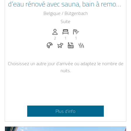
d'eau rénové avec sauna, bain à remous
et chambre fantaisie privée
Belgique / Bütgenbach
Suite
Personnes (max): 2
Nombre de chambres: 1
Nombre de salles de bain: 1
2
1
1
Petit-déjeuner réservable chez Casapilo
Chiens autorisés
Jacuzzi
Sauna
Choisissez un autre jour d’arrivée ou adaptez le nombre de
nuits.
Plus d’info