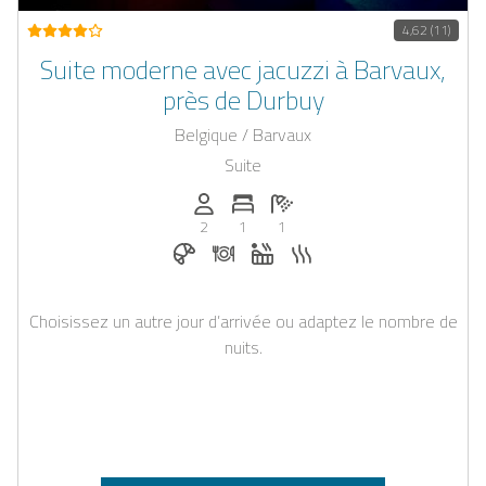
4,62 (11)
Suite moderne avec jacuzzi à Barvaux,
près de Durbuy
Belgique / Barvaux
Suite
Personnes (max): 2
Nombre de chambres: 1
Nombre de salles de bain: 1
2
1
1
Petit-déjeuner réservable chez Casapilo
Dîner sur demande
Jacuzzi
Sauna
Choisissez un autre jour d’arrivée ou adaptez le nombre de
nuits.