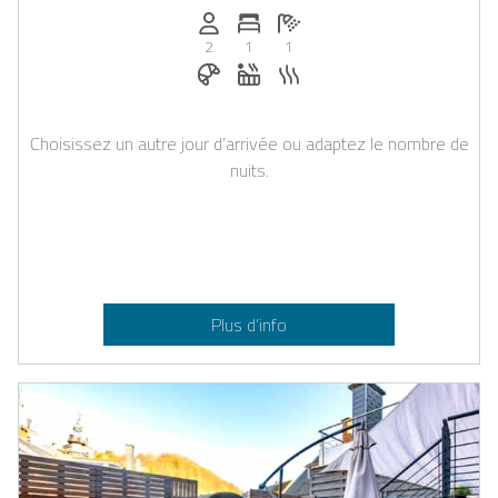
Personnes (max): 2
Nombre de chambres: 1
Nombre de salles de bain: 1
2
1
1
Petit-déjeuner réservable chez Casap
Jacuzzi
Sauna
Choisissez un autre jour d’arrivée ou adaptez le nombre de
nuits.
Plus d’info