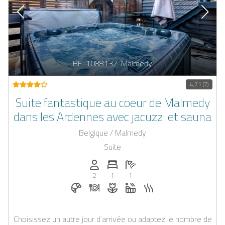
BE-1088132-Malmedy
4,71 (7)
Suite fantastique au coeur de Malmedy
dans les Ardennes avec jacuzzi et sauna
Belgique / Malmedy
Suite
Personnes (max): 2
Nombre de chambres: 1
Nombre de salles de bain: 1
2
1
1
Petit-déjeuner réservable chez Casapilot
Dîner sur demande
Fleurs et décoration romantiqu
Jacuzzi
Sauna
Choisissez un autre jour d’arrivée ou adaptez le nombre de