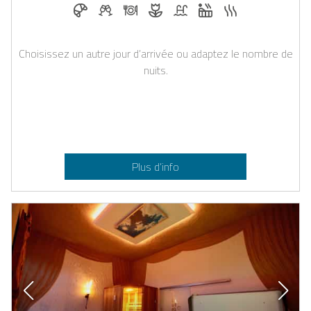
Petit-déjeuner réservable chez Casapilot
Boissons de bienvenue sur demande
Dîner sur demande
Fleurs et décoration romantiqu
Piscine
Jacuzzi
Sauna
Choisissez un autre jour d’arrivée ou adaptez le nombre de
nuits.
Plus d’info