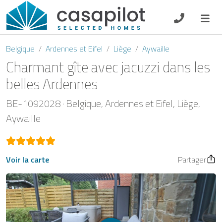
DE
EN
ES
FR
NL
Belgique
Ardennes et Eifel
Liège
Aywaille
Charmant gîte avec jacuzzi dans les
belles Ardennes
Petit-déjeuner
BE-1092028
Belgique
Ardennes et Eifel
Liège
Aywaille
Chèque-cadeau
Propriétaire
Voir la carte
Partager