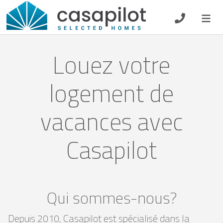
DE
EN
ES
FR
NL
Louez votre
logement de
Petit-déjeuner
vacances avec
Chèque-cadeau
Casapilot
Propriétaire
Qui sommes-nous?
Depuis 2010, Casapilot est spécialisé dans la