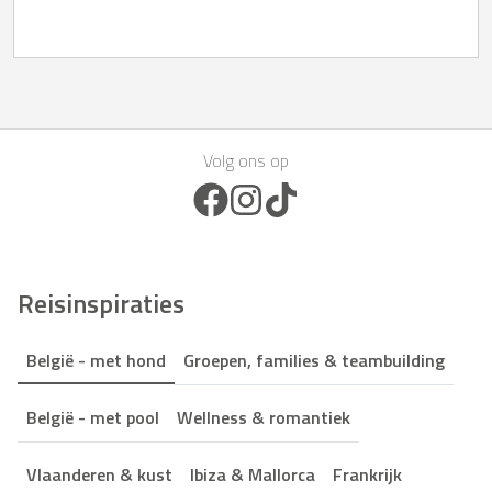
Volg ons op
Facebook Icon
Instagram Icon
TikTok Icon
Reisinspiraties
België - met hond
Groepen, families & teambuilding
België - met pool
Wellness & romantiek
Vlaanderen & kust
Ibiza & Mallorca
Frankrijk