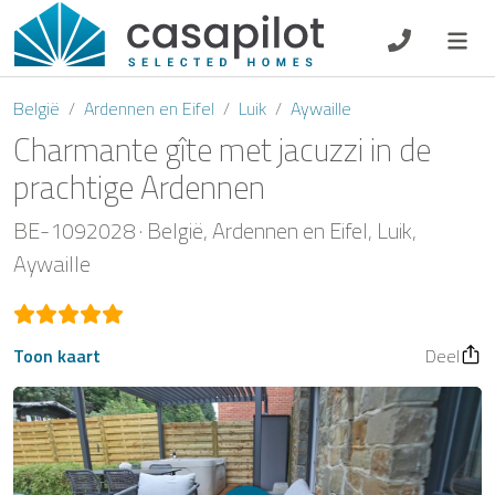
DE
EN
ES
FR
NL
België
Ardennen en Eifel
Luik
Aywaille
Charmante gîte met jacuzzi in de
prachtige Ardennen
Ontbijt
BE-1092028
België
Ardennen en Eifel
Luik
Aywaille
Voucher
Verhuurder
Toon kaart
Deel