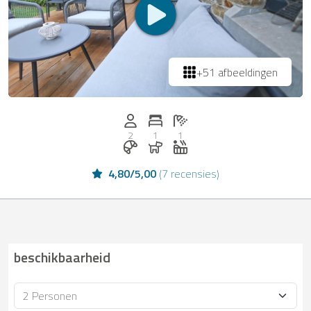
+51 afbeeldingen
Personen (max.): 2
Aantal slaapkamers: 1
Aantal badkamers: 1
2
1
1
Ontbijt te boeken bij Casapilot
Honden toegestaan
Whirlpool
4,80
/
5,00
(
7 recensies
)
beschikbaarheid
Bezetting