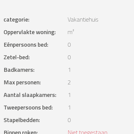
categorie
:
Vakantiehuis
Oppervlakte woning
:
m²
Eénpersoons bed
:
0
Zetel-bed
:
0
Badkamers
:
1
Max personen
:
2
Aantal slaapkamers
:
1
Tweepersoons bed
:
1
Stapelbedden
:
0
Binnen roken
:
Niet toegestaan