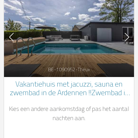
BE-1090952-Theux
Vakantiehuis met jacuzzi, sauna en
zwembad in de Ardennen !!Zwembad is
geopend van mei tot eind september!!
Kies een andere aankomstdag of pas het aantal
nachten aan.