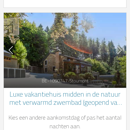
BE-1090747-Stoumont
Luxe vakantiehuis midden in de natuur
met verwarmd zwembad (geopend van
01/05 tot 01/11) in Stoumont voor 12
Kies een andere aankomstdag of pas het aantal
personen
nachten aan.