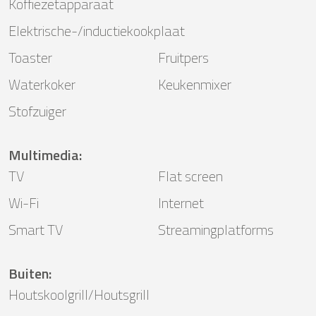
Koffiezetapparaat
Elektrische-/inductiekookplaat
Toaster
Fruitpers
Waterkoker
Keukenmixer
Stofzuiger
Multimedia
:
TV
Flat screen
Wi-Fi
Internet
Smart TV
Streamingplatforms
Buiten
:
Houtskoolgrill/Houtsgrill