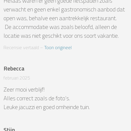
Helaas waren er geen goede fietspaden zoals 
verwacht en geen enkel gastronomisch aanbod dat 
open was, behalve een aantrekkelijk restaurant.

 De accommodatie was zoals beloofd, alleen de 
locatie was niet geschikt voor ons soort vakantie.
Recensie vertaald
 – 
Toon origineel
Rebecca
februari 2025
Zeer mooi verblijf! 

Alles correct zoals de foto’s.

Leuke jacuzzi en goed omheinde tuin.
Stijn