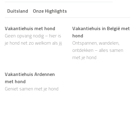
Duitsland
Onze Highlights
Vakantiehuis met hond
Vakantiehuis in België met
Geen opvang nodig – hier is
hond
je hond net zo welkom als jij
Ontspannen, wandelen,
ontdekken – alles samen
met je hond
Vakantiehuis Ardennen
met hond
Geniet samen met je hond
van rust, natuur en
eindeloze wandelingen