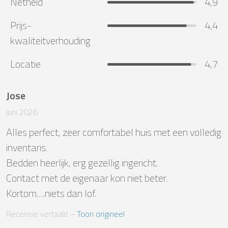
Netheid
4,9
Prijs-
4,4
kwaliteitverhouding
Locatie
4,7
Jose
juni 2026
Alles perfect, zeer comfortabel huis met een volledig 
inventaris.

Bedden heerlijk, erg gezellig ingericht.

Contact met de eigenaar kon niet beter.

Kortom….niets dan lof.
Recensie vertaald
 – 
Toon origineel