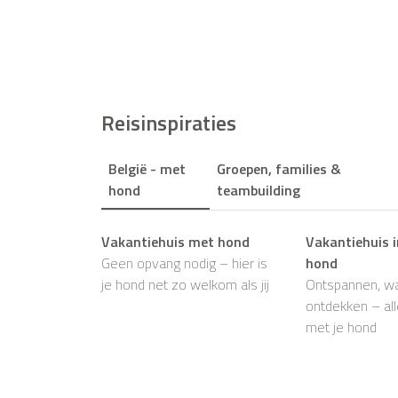
Reisinspiraties
België - met
Groepen, families &
hond
teambuilding
Vakantiehuis met hond
Vakantiehuis i
Geen opvang nodig – hier is
hond
je hond net zo welkom als jij
Ontspannen, wa
ontdekken – al
met je hond