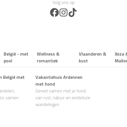
Volg ons op
Facebook Icon
Instagram Icon
TikTok Icon
België - met
Wellness &
Vlaanderen &
Ibiza 
pool
romantiek
kust
Mallo
n België met
Vakantiehuis Ardennen
met hond
ndelen,
Geniet samen met je hond
les samen
van rust, natuur en eindeloze
wandelingen