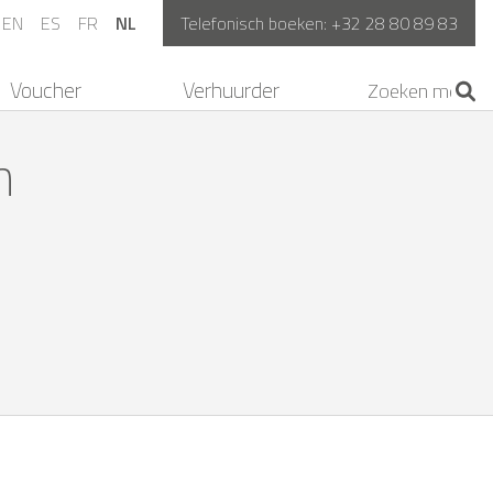
EN
ES
FR
NL
Telefonisch boeken:
+32 28 80 89 83
Voucher
Verhuurder
n