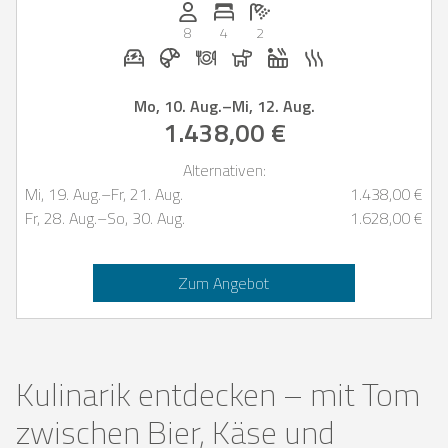
Anzahl der Personen: 8
Anzahl der Schlafzimmer: 4
Anzahl der Badezimmer: 2
8
4
2
E-Auto Ladestation auf Anfrage
Frühstück bei Casapilot buchbar
Abendessen auf Anfrage
Hunde erlaubt
Whirlpool
Sauna
Mo, 10. Aug.
–
Mi, 12. Aug.
1.438,00 €
Alternativen:
Mi, 19. Aug.
–
Fr, 21. Aug.
1.438,00 €
Fr, 28. Aug.
–
So, 30. Aug.
1.628,00 €
Zum Angebot
Kulinarik entdecken – mit Tom
zwischen Bier, Käse und