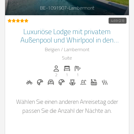
BE-1091907-Lambermont
4,69 (23)
Luxuriöse Lodge mit privatem
Außenpool und Whirlpool in den
belgischen Ardennen
Belgien / Lambermont
Suite
Anzahl der Personen: 2
Anzahl der Schlafzimmer: 1
Anzahl der Badezimmer: 1
2
1
1
Fahrradverleih auf Anfrage
Frühstück auf Anfrage
E-Auto Ladestation auf Anfrage
Frühstück bei Casapilot buc
Blumen und romantische
Pool
Whirlpool
Sauna
Wählen Sie einen anderen Anreisetag oder
passen Sie die Anzahl der Nächte an.