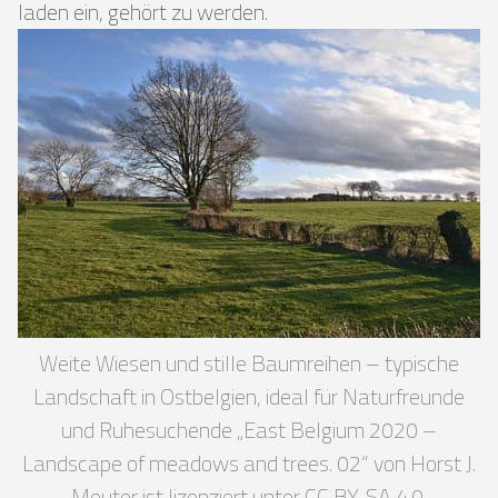
laden ein, gehört zu werden.
Weite Wiesen und stille Baumreihen – typische
Landschaft in Ostbelgien, ideal für Naturfreunde
und Ruhesuchende „East Belgium 2020 –
Landscape of meadows and trees. 02“ von Horst J.
Meuter ist lizenziert unter CC BY-SA 4.0.