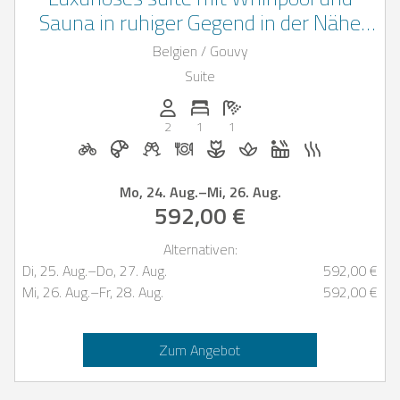
Sauna in ruhiger Gegend in der Nähe
von Luxemburg
Belgien / Gouvy
Suite
Anzahl der Personen: 2
Anzahl der Schlafzimmer: 1
Anzahl der Badezimmer: 1
2
1
1
Fahrradverleih auf Anfrage
Frühstück bei Casapilot buchbar
Begrüßungsgetränke auf Anfrag
Abendessen auf Anfrage
Blumen und romantische
Massage auf Anfra
Whirlpool
Sauna
Mo, 24. Aug.
–
Mi, 26. Aug.
592,00 €
Alternativen:
Di, 25. Aug.
–
Do, 27. Aug.
592,00 €
Mi, 26. Aug.
–
Fr, 28. Aug.
592,00 €
Zum Angebot