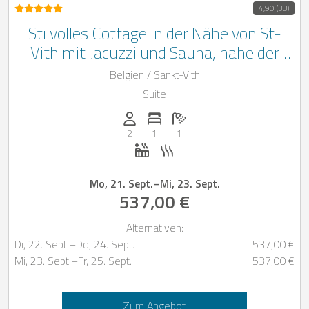
4,90 (33)
Stilvolles Cottage in der Nähe von St-
Vith mit Jacuzzi und Sauna, nahe der
deutschen Grenze
Belgien / Sankt-Vith
Suite
Anzahl der Personen: 2
Anzahl der Schlafzimmer: 1
Anzahl der Badezimmer: 1
2
1
1
Whirlpool
Sauna
Mo, 21. Sept.
–
Mi, 23. Sept.
537,00 €
Alternativen:
Di, 22. Sept.
–
Do, 24. Sept.
537,00 €
Mi, 23. Sept.
–
Fr, 25. Sept.
537,00 €
Zum Angebot