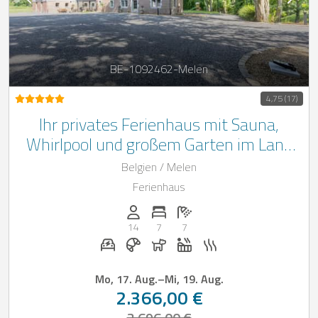
BE-1092462-Melen
4,75 (17)
Ihr privates Ferienhaus mit Sauna,
Whirlpool und großem Garten im Land
von Herve im Herzen der Ardennen.
Belgien / Melen
Ferienhaus
Anzahl der Personen: 14
Anzahl der Schlafzimmer: 7
Anzahl der Badezimmer: 7
14
7
7
E-Auto Ladestation auf Anfrage
Frühstück bei Casapilot buchbar
Hunde erlaubt
Whirlpool
Sauna
Mo, 17. Aug.
–
Mi, 19. Aug.
2.366,00 €
2.696,00 €