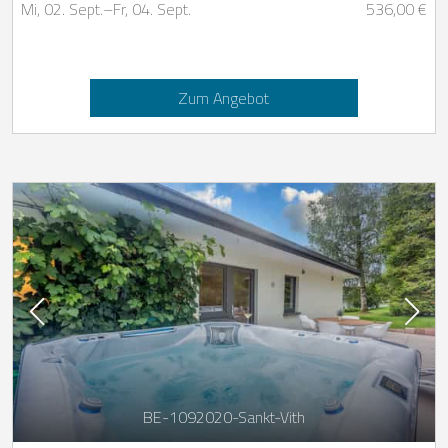
Mi, 02. Sept.
–
Fr, 04. Sept.
536,00 €
Zum Angebot
BE-1092020-Sankt-Vith