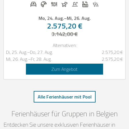
E-Auto Ladestation auf Anfrage
Frühstück bei Casapilot buchbar
Abendessen auf Anfrage
Hunde erlaubt
Pool
Whirlpool
Sauna
Mo, 24. Aug.
–
Mi, 26. Aug.
2.575,20 €
3.142,00 €
Alternativen:
Di, 25. Aug.
–
Do, 27. Aug.
2.575,20 €
Mi, 26. Aug.
–
Fr, 28. Aug.
2.575,20 €
Zum Angebot
Alle Ferienhäuser mit Pool
Ferienhäuser für Gruppen in Belgien
Entdecken Sie unsere exklusiven Ferienhäuser in