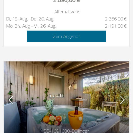
Alternativen:
Di, 18. Aug.
–
Do, 20. Aug.
2.366,00 €
Mo, 24. Aug.
–
Mi, 26. Aug.
2.191,00 €
Zum Angebot
BE-1091030-Büllingen