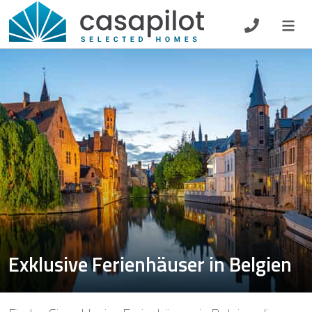
DE
EN
ES
FR
NL
Frühstück
Gutscheine
Eigentümer Log-In
Exklusive Ferienhäuser in Belgien