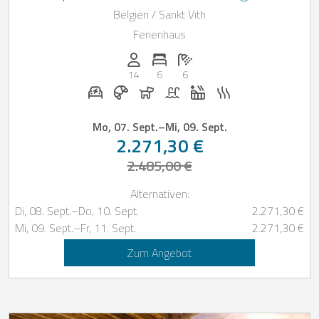
Ardennen
Belgien / Sankt Vith
Ferienhaus
Anzahl der Personen: 14
Anzahl der Schlafzimmer: 6
Anzahl der Badezimmer: 6
14
6
6
E-Auto Ladestation auf Anfrage
Frühstück bei Casapilot buchbar
Hunde erlaubt
Pool
Whirlpool
Sauna
Mo, 07. Sept.
–
Mi, 09. Sept.
2.271,30 €
2.485,00 €
Alternativen:
Di, 08. Sept.
–
Do, 10. Sept.
2.271,30 €
Mi, 09. Sept.
–
Fr, 11. Sept.
2.271,30 €
Zum Angebot