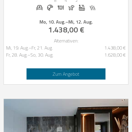
8
4
2
E-Auto Ladestation auf Anfrage
Frühstück bei Casapilot buchbar
Abendessen auf Anfrage
Hunde erlaubt
Whirlpool
Sauna
Mo, 10. Aug.
–
Mi, 12. Aug.
1.438,00 €
Alternativen:
Mi, 19. Aug.
–
Fr, 21. Aug.
1.438,00 €
Fr, 28. Aug.
–
So, 30. Aug.
1.628,00 €
Zum Angebot