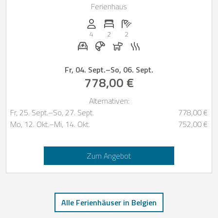
Ferienhaus
Anzahl der Personen: 4
Anzahl der Schlafzimmer: 2
Anzahl der Badezimmer: 2
4
2
2
E-Auto Ladestation auf Anfrage
Frühstück bei Casapilot buchbar
Hunde erlaubt
Sauna
Fr, 04. Sept.
–
So, 06. Sept.
778,00 €
Alternativen:
Fr, 25. Sept.
–
So, 27. Sept.
778,00 €
Mo, 12. Okt.
–
Mi, 14. Okt.
752,00 €
Zum Angebot
Alle Ferienhäuser in Belgien