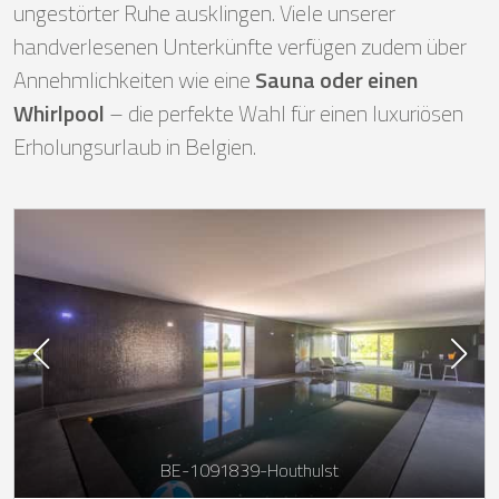
ungestörter Ruhe ausklingen. Viele unserer
handverlesenen Unterkünfte verfügen zudem über
Annehmlichkeiten wie eine
Sauna oder einen
Whirlpool
– die perfekte Wahl für einen luxuriösen
Erholungsurlaub in Belgien.
BE-1091839-Houthulst