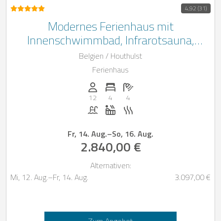
4,92 (31)
Modernes Ferienhaus mit
Innenschwimmbad, Infrarotsauna,
Hammam und Whirlpool in der
Belgien / Houthulst
westflämischen Landschaft
Ferienhaus
Anzahl der Personen: 12
Anzahl der Schlafzimmer: 4
Anzahl der Badezimmer: 4
12
4
4
Pool
Whirlpool
Sauna
Fr, 14. Aug.
–
So, 16. Aug.
2.840,00 €
Alternativen:
Mi, 12. Aug.
–
Fr, 14. Aug.
3.097,00 €
Zum Angebot