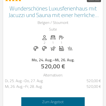
Wunderschönes Luxusferienhaus mit
Jacuzzi und Sauna mit einer herrlichen
Aussicht auf die belgischen Ardennen
Belgien / Stoumont
Suite
Anzahl der Personen: 2
Anzahl der Schlafzimmer: 1
Anzahl der Badezimmer: 1
2
1
1
Frühstück auf Anfrage
Frühstück bei Casapilot buchbar
Hunde erlaubt
Whirlpool
Sauna
Mo, 24. Aug.
–
Mi, 26. Aug.
520,00 €
Alternativen:
Di, 25. Aug.
–
Do, 27. Aug.
520,00 €
Mi, 26. Aug.
–
Fr, 28. Aug.
520,00 €
Zum Angebot