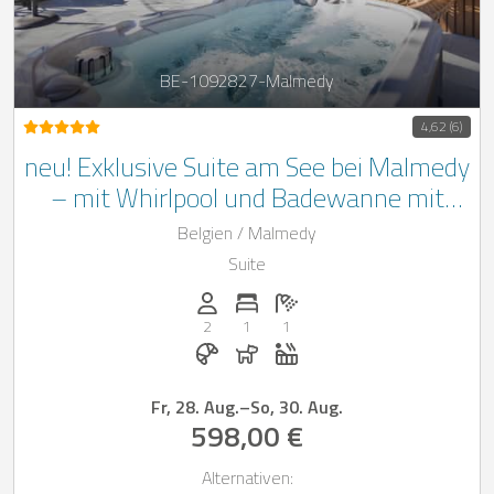
BE-1092827-Malmedy
4,62 (6)
neu! Exklusive Suite am See bei Malmedy
– mit Whirlpool und Badewanne mit
Panoramablick für pure Entspannung
Belgien / Malmedy
und besondere Momente
Suite
Anzahl der Personen: 2
Anzahl der Schlafzimmer: 1
Anzahl der Badezimmer: 1
2
1
1
Frühstück bei Casapilot buchbar
Hunde erlaubt
Whirlpool
Fr, 28. Aug.
–
So, 30. Aug.
598,00 €
Alternativen: