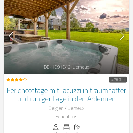
BE-1091049-Lierneux
4,78 (61)
Feriencottage mit Jacuzzi in traumhafter
und ruhiger Lage in den Ardennen
Belgien / Lierneux
Ferienhaus
Anzahl der Personen: 8
Anzahl der Schlafzimmer: 4
Anzahl der Badezimmer: 2