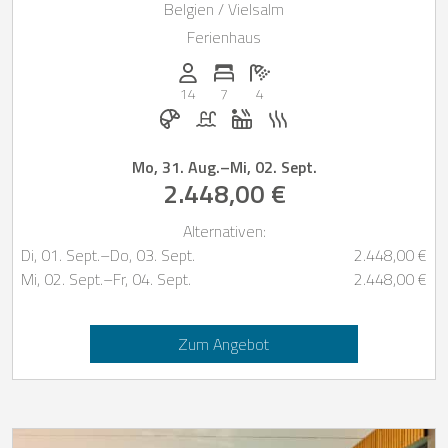
Vielsalm für 10 + 4 Personen
Belgien / Vielsalm
Ferienhaus
Anzahl der Personen: 14
Anzahl der Schlafzimmer: 7
Anzahl der Badezimmer: 4
14
7
4
Frühstück bei Casapilot buchbar
Pool
Whirlpool
Sauna
Mo, 31. Aug.
–
Mi, 02. Sept.
2.448,00 €
Alternativen:
Di, 01. Sept.
–
Do, 03. Sept.
2.448,00 €
Mi, 02. Sept.
–
Fr, 04. Sept.
2.448,00 €
Zum Angebot