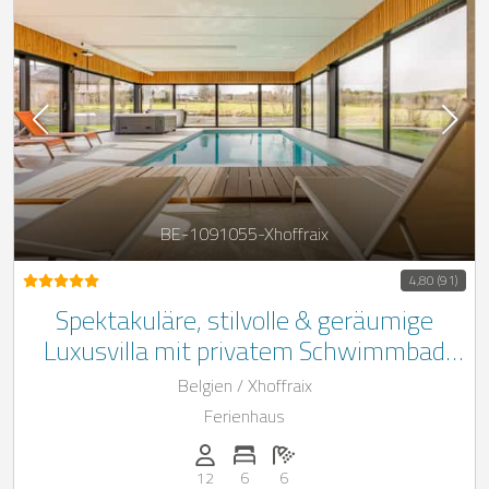
BE-1091055-Xhoffraix
4,80 (91)
Spektakuläre, stilvolle & geräumige
Luxusvilla mit privatem Schwimmbad
und Spabereich
Belgien / Xhoffraix
Ferienhaus
Anzahl der Personen: 12
Anzahl der Schlafzimmer: 6
Anzahl der Badezimmer: 6
12
6
6