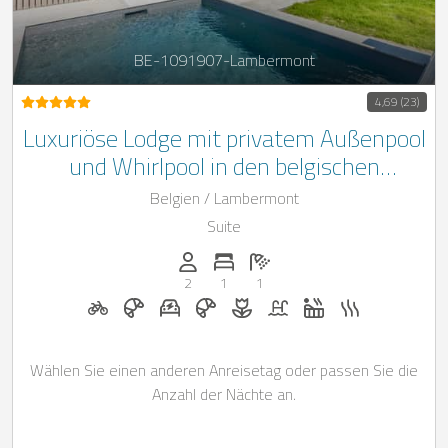
BE-1091907-Lambermont
4,69 (23)
Luxuriöse Lodge mit privatem Außenpool
und Whirlpool in den belgischen
Ardennen
Belgien / Lambermont
Suite
Anzahl der Personen: 2
Anzahl der Schlafzimmer: 1
Anzahl der Badezimmer: 1
2
1
1
Fahrradverleih auf Anfrage
Frühstück auf Anfrage
E-Auto Ladestation auf Anfrage
Frühstück bei Casapilot buchbar
Blumen und romantische Dek
Pool
Whirlpool
Sauna
Wählen Sie einen anderen Anreisetag oder passen Sie die
Anzahl der Nächte an.