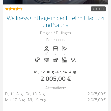
4,88 (38)
Wellness Cottage in der Eifel mit Jacuzzi
und Sauna
Belgien / Büllingen
Ferienhaus
Anzahl der Personen: 18
Anzahl der Schlafzimmer: 7
Anzahl der Badezimmer: 7
18
7
7
Frühstück bei Casapilot buchbar
Abendessen auf Anfrage
Hunde erlaubt
Whirlpool
Sauna
Mi, 12. Aug.
–
Fr, 14. Aug.
2.005,00 €
Alternativen:
Di, 11. Aug.
–
Do, 13. Aug.
2.005,00 €
Mo, 17. Aug.
–
Mi, 19. Aug.
2.005,00 €