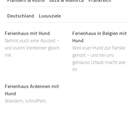
Flandern & Küste
Ibiza & Mallorca
Frankreich
Deutschland
Luxusziele
Ferienhaus mit Hund
Ferienhaus in Belgien mit
Nehmt euch eine Auszeit –
Hund
und euren Vierbeiner gleich
Weil euer Hund zur Familie
mit
gehört – und bei uns
genauso Urlaub macht wie
ihr
Ferienhaus Ardennen mit
Hund
Wandern, schnüffeln,
entspannen und viel Platz,
auch für eure Fellnasen