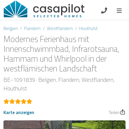
DE
EN
ES
FR
NL
Belgien
Flandern
Westflandern
Houthulst
Modernes Ferienhaus mit
Innenschwimmbad, Infrarotsauna,
Hammam und Whirlpool in der
Frühstück
westflämischen Landschaft
Gutscheine
BE-1091839
Belgien
Flandern
Westflandern
Eigentümer Log-In
Houthulst
Karte anzeigen
Teilen