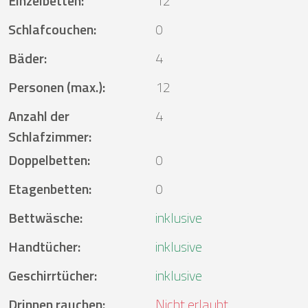
Einzelbetten
:
12
Schlafcouchen
:
0
Bäder
:
4
Personen (max.)
:
12
Anzahl der
4
Schlafzimmer
:
Doppelbetten
:
0
Etagenbetten
:
0
Bettwäsche
:
inklusive
Handtücher
:
inklusive
Geschirrtücher
:
inklusive
Drinnen rauchen
:
Nicht erlaubt