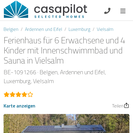
DE
EN
ES
FR
NL
Belgien
Ardennen und Eifel
Luxemburg
Vielsalm
Ferienhaus für 6 Erwachsene und 4
Kinder mit Innenschwimmbad und
Sauna in Vielsalm
Frühstück
BE-1091266
Belgien
Ardennen und Eifel
Gutscheine
Luxemburg
Vielsalm
Eigentümer Log-In
Karte anzeigen
Teilen