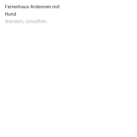
Ferienhaus Ardennen mit
Hund
Wandern, schnüffeln,
entspannen und viel Platz,
auch für eure Fellnasen
Support
Für Vermieter
FAQ
Casapilot-Eigentümer
werden
Hausregeln
Für Vermieter
Frühstück
Registrieren
Gutscheine
Kontakt