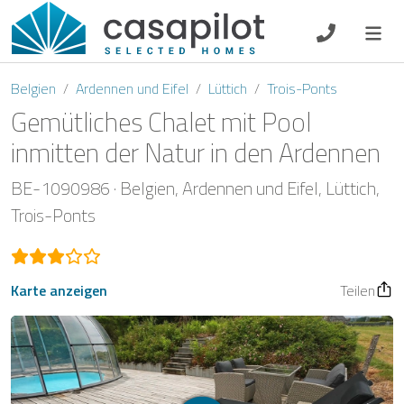
DE
EN
ES
FR
NL
Belgien
Ardennen und Eifel
Lüttich
Trois-Ponts
Gemütliches Chalet mit Pool
inmitten der Natur in den Ardennen
Frühstück
BE-1090986
Belgien
Ardennen und Eifel
Lüttich
Trois-Ponts
Gutscheine
Eigentümer Log-In
Karte anzeigen
Teilen