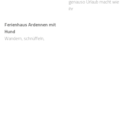
genauso Urlaub macht wie
ihr
Ferienhaus Ardennen mit
Hund
Wandern, schnüffeln,
entspannen und viel Platz,
auch für eure Fellnasen
Support
Für Vermieter
FAQ
Casapilot-Eigentümer
werden
Hausregeln
Für Vermieter
Frühstück
Registrieren