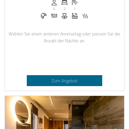
Anzahl der Personen: 4
Anzahl der Schlafzimmer: 2
Anzahl der Badezimmer: 1
4
2
1
Frühstück bei Casapilot buchbar
Abendessen auf Anfrage
Blumen und romantische Deko a
Whirlpool
Sauna
Wählen Sie einen anderen Anreisetag oder passen Sie die
Anzahl der Nächte an.
Zum Angebot