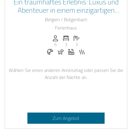
Ein traumhaftes Erlebnis: Luxus und
Abenteuer in einem einzigartigen
Wasserturm in den Ardennen
Belgien / Bütgenbach
Ferienhaus
Anzahl der Personen: 6
Anzahl der Schlafzimmer: 3
Anzahl der Badezimmer: 3
6
3
3
Frühstück bei Casapilot buchbar
Hunde erlaubt
Whirlpool
Sauna
Wählen Sie einen anderen Anreisetag oder passen Sie die
Anzahl der Nächte an.
Zum Angebot