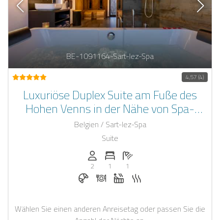
BE-1091164-Sart-lez-Spa
4,57 (4)
Luxuriöse Duplex Suite am Fuße des
Hohen Venns in der Nähe von Spa-
Francorchamps
Belgien / Sart-lez-Spa
Suite
Anzahl der Personen: 2
Anzahl der Schlafzimmer: 1
Anzahl der Badezimmer: 1
2
1
1
Frühstück bei Casapilot buchbar
Abendessen auf Anfrage
Whirlpool
Sauna
Wählen Sie einen anderen Anreisetag oder passen Sie die