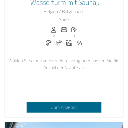
Wasserturm mit Sauna,
Whirlpoolwanne und privatem
Belgien / Bütgenbach
Fantasieraum
Suite
Anzahl der Personen: 2
Anzahl der Schlafzimmer: 1
Anzahl der Badezimmer: 1
2
1
1
Frühstück bei Casapilot buchbar
Hunde erlaubt
Whirlpool
Sauna
Wählen Sie einen anderen Anreisetag oder passen Sie die
Anzahl der Nächte an.
Zum Angebot