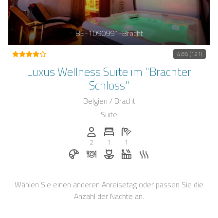
BE-1090991-Bracht
4,86 (121)
Luxus Wellness Suite im "Brachter
Schloss"
Belgien / Bracht
Suite
Anzahl der Personen: 2
Anzahl der Schlafzimmer: 1
Anzahl der Badezimmer: 1
2
1
1
Frühstück bei Casapilot buchbar
Abendessen auf Anfrage
Blumen und romantische Deko a
Whirlpool
Sauna
Wählen Sie einen anderen Anreisetag oder passen Sie die
Anzahl der Nächte an.