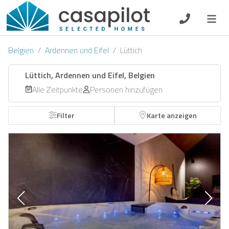
DE
EN
ES
FR
NL
Belgien
Ardennen und Eifel
Lüttich
Lüttich, Ardennen und Eifel, Belgien
Alle Zeitpunkte
Personen hinzufügen
Frühstück
Filter
Karte anzeigen
Gutscheine
Eigentümer Log-In