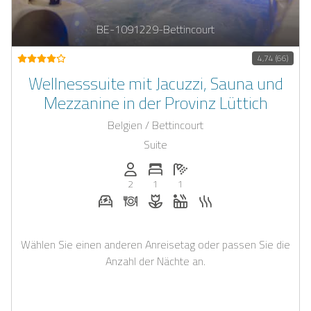
BE-1091229-Bettincourt
4,74 (66)
Wellnesssuite mit Jacuzzi, Sauna und
Mezzanine in der Provinz Lüttich
Belgien / Bettincourt
Suite
Anzahl der Personen: 2
Anzahl der Schlafzimmer: 1
Anzahl der Badezimmer: 1
2
1
1
E-Auto Ladestation auf Anfrage
Abendessen auf Anfrage
Blumen und romantische Deko a
Whirlpool
Sauna
Wählen Sie einen anderen Anreisetag oder passen Sie die
Anzahl der Nächte an.