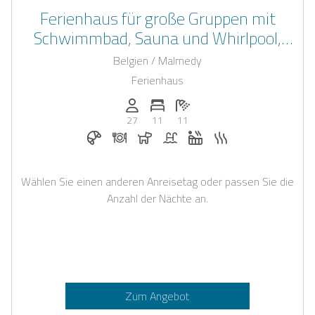
Ferienhaus für große Gruppen mit
Schwimmbad, Sauna und Whirlpool,
nahe Hohem Venn in den Belgischen
Belgien / Malmedy
Ardennen
Ferienhaus
Anzahl der Personen: 27
Anzahl der Schlafzimmer: 11
Anzahl der Badezimmer: 11
27
11
11
Frühstück bei Casapilot buchbar
Abendessen auf Anfrage
Hunde erlaubt
Pool
Whirlpool
Sauna
Wählen Sie einen anderen Anreisetag oder passen Sie die
Anzahl der Nächte an.
Zum Angebot