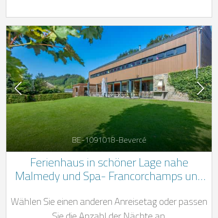
BE-1091018-Bevercé
Ferienhaus in schöner Lage nahe
Malmedy und Spa- Francorchamps und
grossem Garten
Wählen Sie einen anderen Anreisetag oder passen
Sie die Anzahl der Nächte an.