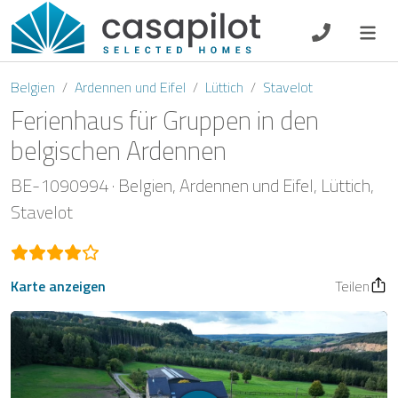
DE
EN
ES
FR
NL
Belgien
Ardennen und Eifel
Lüttich
Stavelot
Ferienhaus für Gruppen in den
belgischen Ardennen
Frühstück
BE-1090994
Belgien
Ardennen und Eifel
Lüttich
Stavelot
Gutscheine
Eigentümer Log-In
Karte anzeigen
Teilen