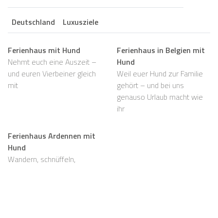
Deutschland
Luxusziele
Ferienhaus mit Hund
Ferienhaus in Belgien mit
Nehmt euch eine Auszeit –
Hund
und euren Vierbeiner gleich
Weil euer Hund zur Familie
mit
gehört – und bei uns
genauso Urlaub macht wie
ihr
Ferienhaus Ardennen mit
Hund
Wandern, schnüffeln,
entspannen und viel Platz,
auch für eure Fellnasen