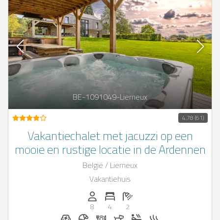
BE-1091049-Lierneux
4,78 (61)
Vakantiechalet met jacuzzi op een
mooie en rustige locatie in de Ardennen
België / Lierneux
Vakantiehuis
Personen (max.): 8
Aantal slaapkamers: 4
Aantal badkamers: 2
8
4
2
E-auto oplaadstation op aanvraag
Ontbijt te boeken bij Casapilot
Diner op aanvraag
Honden toegestaan
Whirlpool
Sauna