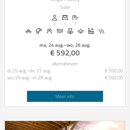
Suite
Personen (max.): 2
Aantal slaapkamers: 1
Aantal badkamers: 1
2
1
1
Fietsverhuur op aanvraag
Ontbijt te boeken bij Casapilot
Welkomstdrankjes op aanvraag
Diner op aanvraag
Bloemen en romantische
Massage op aanvr
Whirlpool
Sauna
ma, 24 aug.
–
wo, 26 aug.
€ 592,00
alternatieven:
di, 25 aug.
–
do, 27 aug.
€ 592,00
wo, 26 aug.
–
vr, 28 aug.
€ 592,00
Meer info