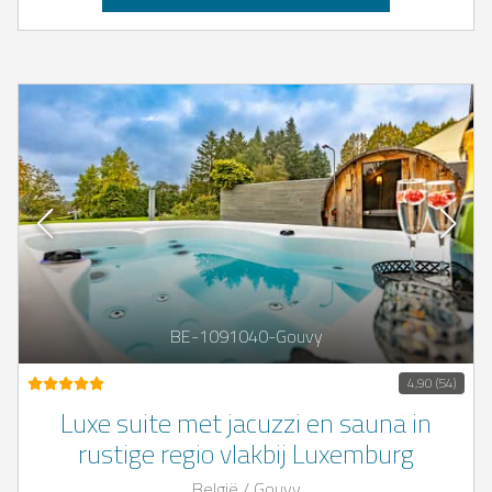
BE-1091040-Gouvy
4,90 (54)
Luxe suite met jacuzzi en sauna in
rustige regio vlakbij Luxemburg
België / Gouvy