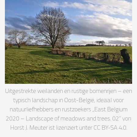
Uitgestrekte weilanden en rustige bomenrijen – een
typisch landschap in Oost-België, ideaal voor
natuurliefhebbers en rustzoekers „East Belgium
2020 – Landscape of meadows and trees. 02“ von
Horst J. Meuter ist lizenziert unter CC BY-SA 4.0.