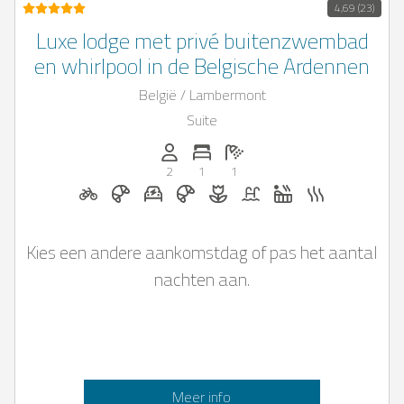
4,69 (23)
Luxe lodge met privé buitenzwembad
en whirlpool in de Belgische Ardennen
België / Lambermont
Suite
Personen (max.): 2
Aantal slaapkamers: 1
Aantal badkamers: 1
2
1
1
Fietsverhuur op aanvraag
Ontbijt op aanvraag
E-auto oplaadstation op aanvra
Ontbijt te boeken bij Casapilo
Bloemen en romantische
Zwembad
Whirlpool
Sauna
Kies een andere aankomstdag of pas het aantal
nachten aan.
Meer info