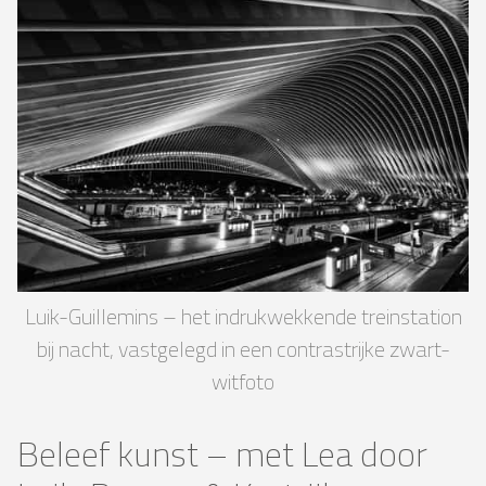
Luik-Guillemins – het indrukwekkende treinstation
bij nacht, vastgelegd in een contrastrijke zwart-
witfoto
Beleef kunst – met Lea door