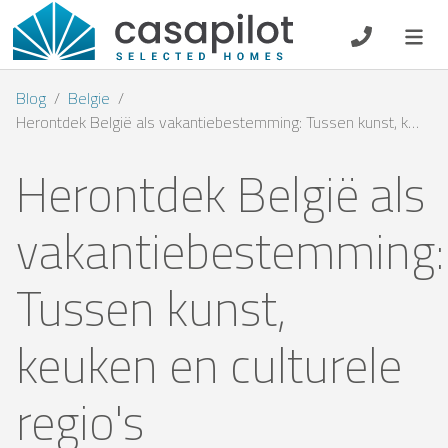
DE
EN
ES
FR
NL
Blog
Belgie
Herontdek België als vakantiebestemming: Tussen kunst, keuken en culturele regio's
Herontdek België als
Ontbijt
vakantiebestemming:
Voucher
Tussen kunst,
Verhuurder
keuken en culturele
regio's