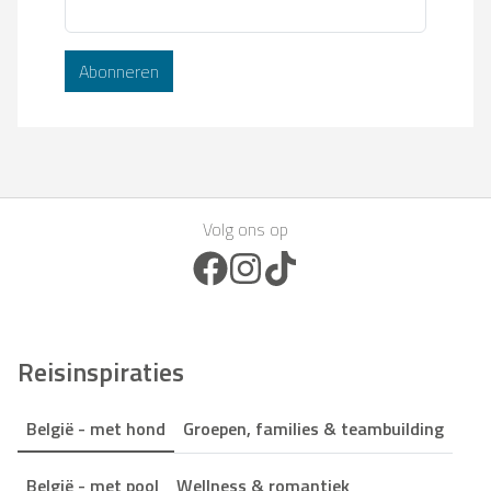
Abonneren
Volg ons op
Facebook Icon
Instagram Icon
TikTok Icon
Reisinspiraties
België - met hond
Groepen, families & teambuilding
België - met pool
Wellness & romantiek