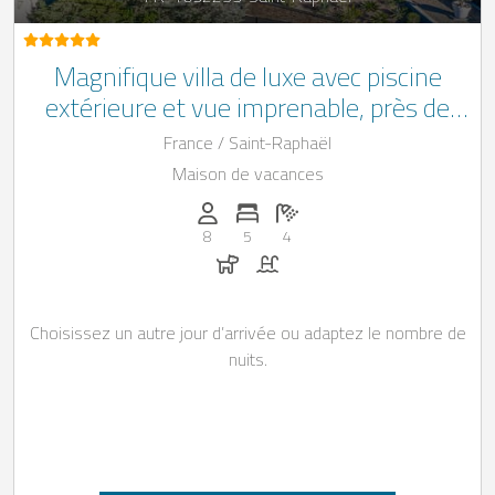
Magnifique villa de luxe avec piscine
extérieure et vue imprenable, près de
Fréjus, au Sud de la France
France / Saint-Raphaël
Maison de vacances
Personnes (max): 8
Nombre de chambres: 5
Nombre de salles de bain: 4
8
5
4
Chiens autorisés
Piscine
Choisissez un autre jour d’arrivée ou adaptez le nombre de
nuits.