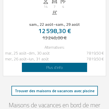
Personnes (max): 14
Nombre de chambres: 7
Nombre de salles de bain: 4
14
7
4
Piscine
sam., 22 août
–
sam., 29 août
12 598,30 €
13 240,00 €
Alternatives:
mar., 25 août
–
dim., 30 août
7 819,50 €
mer., 26 août
–
lun., 31 août
7 819,50 €
Plus d’info
Trouver des maisons de vacances avec piscine
Maisons de vacances en bord de mer