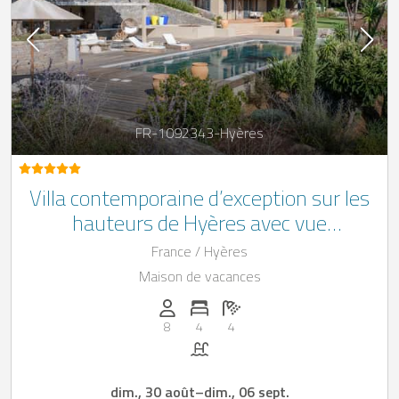
FR-1092343-Hyères
Villa contemporaine d’exception sur les
hauteurs de Hyères avec vue
panoramique et piscine privée sur la Côte
France / Hyères
d'Azur
Maison de vacances
Personnes (max): 8
Nombre de chambres: 4
Nombre de salles de bain: 4
8
4
4
Piscine
dim., 30 août
–
dim., 06 sept.