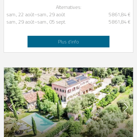
Alternatives:
sam., 22 août
–
sam., 29 août
5 861,84 €
sam., 29 août
–
sam., 05 sept.
5 861,84 €
Plus d’info