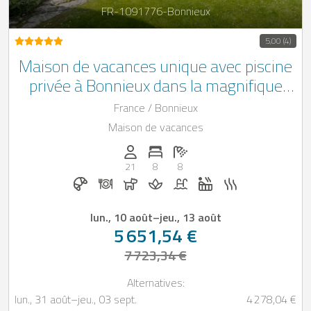
FR-1091776-Bonnieux
5,00 (4)
Maison de vacances unique avec piscine
privée à Bonnieux dans la magnifique
Provence
France / Bonnieux
Maison de vacances
Personnes (max): 21
Nombre de chambres: 8
Nombre de salles de bain: 8
21
8
8
Petit-déjeuner sur demande
Dîner sur demande
Chiens autorisés
Massage sur demande
Piscine
Jacuzzi
Sauna
lun., 10 août
–
jeu., 13 août
5 651,54 €
7 723,34 €
Alternatives:
lun., 31 août
–
jeu., 03 sept.
4 278,04 €