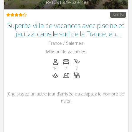
FR-1091889-Salernes
5,00 (3)
Superbe villa de vacances avec piscine et
jacuzzi dans le sud de la France, en
Provence
France / Salernes
Maison de vacances
Personnes (max): 14
Nombre de chambres: 7
Nombre de salles de bain: 7
14
7
7
Massage sur demande
Piscine
Jacuzzi
Choisissez un autre jour d’arrivée ou adaptez le nombre de
nuits.