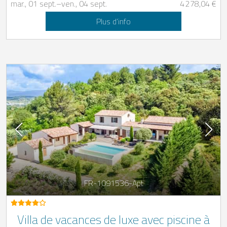
mar., 01 sept.
–
ven., 04 sept.
4 278,04 €
Plus d’info
FR-1091536-Apt
Villa de vacances de luxe avec piscine à