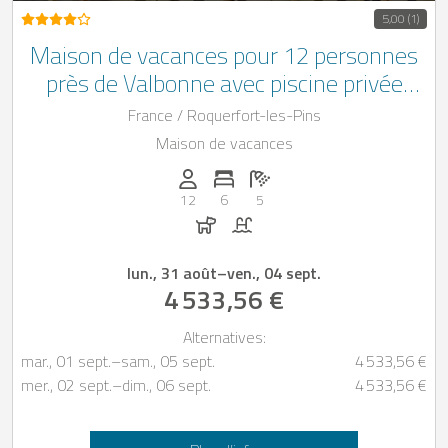
5,00 (1)
Maison de vacances pour 12 personnes
près de Valbonne avec piscine privée
extérieure, à seulement 11 km de la
France / Roquerfort-les-Pins
plage
Maison de vacances
Personnes (max): 12
Nombre de chambres: 6
Nombre de salles de bain: 5
12
6
5
Chiens autorisés
Piscine
lun., 31 août
–
ven., 04 sept.
4 533,56 €
Alternatives:
mar., 01 sept.
–
sam., 05 sept.
4 533,56 €
mer., 02 sept.
–
dim., 06 sept.
4 533,56 €