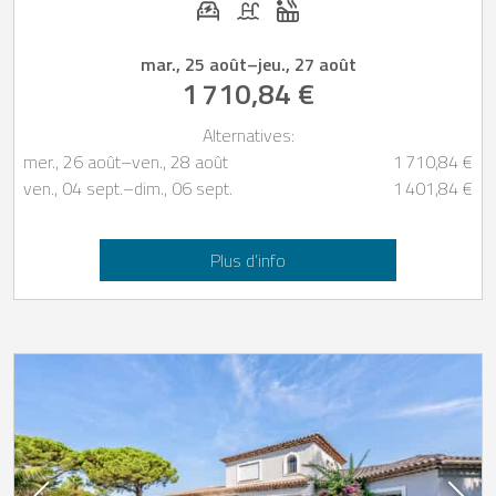
mar., 25 août
–
jeu., 27 août
1 710,84 €
Alternatives:
mer., 26 août
–
ven., 28 août
1 710,84 €
ven., 04 sept.
–
dim., 06 sept.
1 401,84 €
Plus d’info