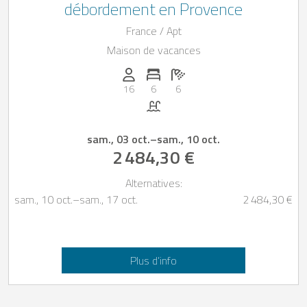
débordement en Provence
France / Apt
Maison de vacances
Personnes (max): 16
Nombre de chambres: 6
Nombre de salles de bain: 6
16
6
6
Piscine
sam., 03 oct.
–
sam., 10 oct.
2 484,30 €
Alternatives:
sam., 10 oct.
–
sam., 17 oct.
2 484,30 €
Plus d’info