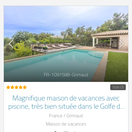
FR-1091588-Grimaud
5,00 (1)
Magnifique maison de vacances avec
piscine, très bien située dans le Golfe de
Saint-Tropez sur la Côte d'Azur
France / Grimaud
Maison de vacances