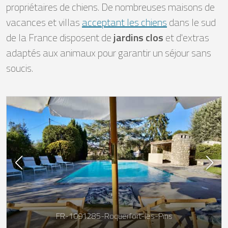
propriétaires de chiens. De nombreuses maisons de
vacances et villas
acceptant les chiens
dans le sud
de la France disposent de
jardins clos
et d'extras
adaptés aux animaux pour garantir un séjour sans
soucis.
FR-1091285-Roquerfort-les-Pins