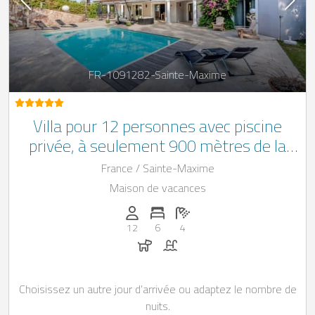
FR-1091282-Sainte-Maxime
Villa pour 12 personnes avec piscine
privée, à seulement 900 mètres de la
plage et de la mer
France / Sainte-Maxime
Maison de vacances
Personnes (max): 12
Nombre de chambres: 6
Nombre de salles de bain: 4
12
6
4
Chiens autorisés
Piscine
Choisissez un autre jour d’arrivée ou adaptez le nombre de
nuits.