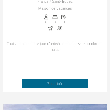
Tropez
France / Saint-Tropez
Maison de vacances
Personnes (max): 6
Nombre de chambres: 3
Nombre de salles de bain: 3
6
3
3
Chiens autorisés
Piscine
Choisissez un autre jour d’arrivée ou adaptez le nombre de
nuits.
Plus d’info