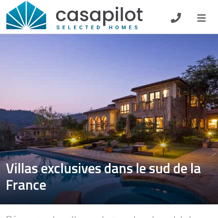
DE
EN
ES
FR
NL
Petit-déjeuner
Chèque-cadeau
Propriétaire
Villas exclusives dans le sud de la
France