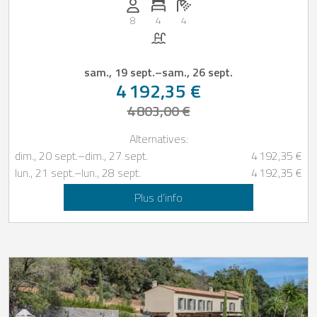
Personnes (max): 8
Nombre de chambres: 4
Nombre de salles de bain: 4
8
4
4
Piscine
sam., 19 sept.
–
sam., 26 sept.
4 192,35 €
4 803,00 €
Alternatives:
dim., 20 sept.
–
dim., 27 sept.
4 192,35 €
lun., 21 sept.
–
lun., 28 sept.
4 192,35 €
Plus d’info