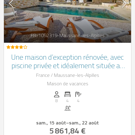
FR-1092319-Maussane-les-Alpilles
Une maison d’exception rénovée, avec
piscine privée et idéalement située au
cœur d’un village provençal authentique
France / Maussane-les-Alpilles
Maison de vacances
Personnes (max): 8
Nombre de chambres: 4
Nombre de salles de bain: 4
8
4
4
Piscine
sam., 15 août
–
sam., 22 août
5 861,84 €