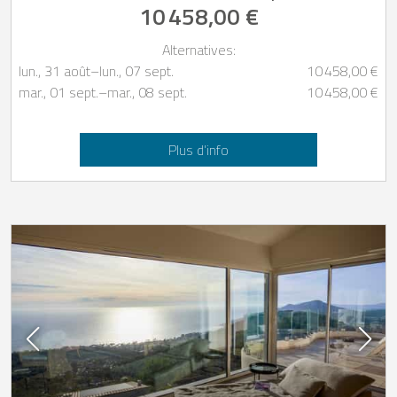
10 458,00 €
Alternatives:
lun., 31 août
–
lun., 07 sept.
10 458,00 €
mar., 01 sept.
–
mar., 08 sept.
10 458,00 €
Plus d’info