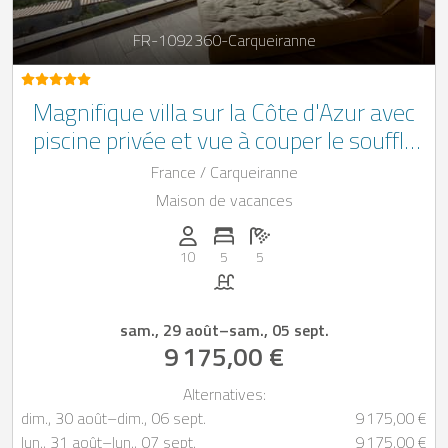
FR-1092360-Carqueiranne
Magnifique villa sur la Côte d'Azur avec
piscine privée et vue à couper le souffle
sur la mer Méditerranée.
France / Carqueiranne
Maison de vacances
Personnes (max): 10
Nombre de chambres: 5
Nombre de salles de bain: 5
10
5
5
Piscine
sam., 29 août
–
sam., 05 sept.
9 175,00 €
Alternatives:
dim., 30 août
–
dim., 06 sept.
9 175,00 €
lun., 31 août
–
lun., 07 sept.
9 175,00 €