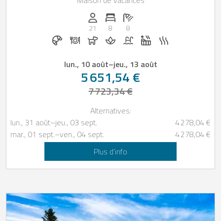
Maison de vacances
Personnes (max): 21
Nombre de chambres: 8
Nombre de salles de bain: 8
21
8
8
Petit-déjeuner sur demande
Dîner sur demande
Chiens autorisés
Massage sur demande
Piscine
Jacuzzi
Sauna
lun., 10 août
–
jeu., 13 août
5 651,54 €
7 723,34 €
Alternatives:
lun., 31 août
–
jeu., 03 sept.
4 278,04 €
mar., 01 sept.
–
ven., 04 sept.
4 278,04 €
Plus d’info