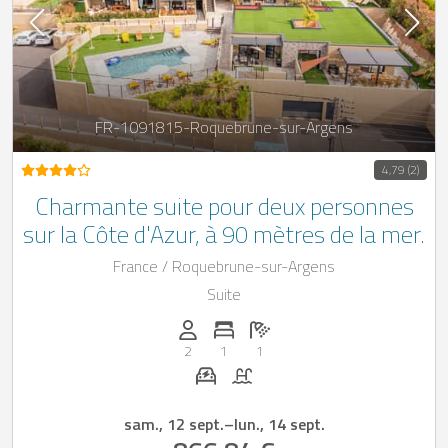
FR-1091815-Roquebrune-sur-Argens
4,79 (2)
Charmante suite pour deux personnes
sur la Côte d'Azur, à 90 mètres de la mer.
France / Roquebrune-sur-Argens
Suite
Personnes (max): 2
Nombre de chambres: 1
Nombre de salles de bain: 1
2
1
1
Station de recharge pour voiture 
Piscine
sam., 12 sept.
–
lun., 14 sept.