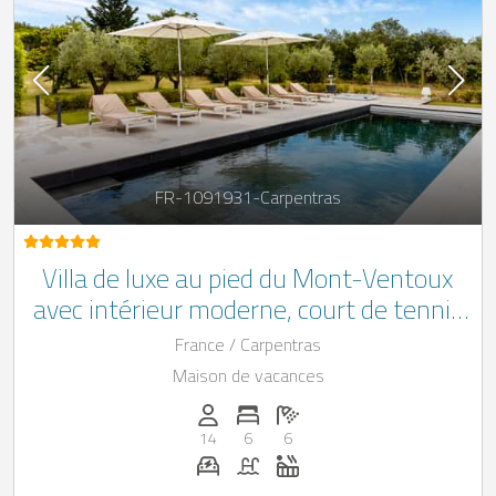
FR-1091931-Carpentras
Villa de luxe au pied du Mont-Ventoux
avec intérieur moderne, court de tennis
et piscine
France / Carpentras
Maison de vacances
Personnes (max): 14
Nombre de chambres: 6
Nombre de salles de bain: 6
14
6
6
Station de recharge pour voiture éle
Piscine
Jacuzzi