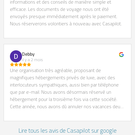
informations et des conseils de manière simple et
efficace. Les documents de voyage nous ont été
envoyés presque immédiatement après le paiement.
Nous réserverons volontiers à nouveau avec Casapilot.
Debby
il y a 2 mois
Une organisation très agréable, proposant de
magnifiques hébergements privés de luxe, avec des
interlocuteurs sympathiques, aussi bien par téléphone
que par e-mail. Nous avons désormais réservé un
hébergement pour la troisième fois via cette société.
Cette année, nous avons dû annuler nos vacances deux
jours avant notre arrivée, mais nous avons pu les
reporter sans difficulté, car le propriétaire avait encore
des disponibilités et n’a pas facturé de frais d’annulation
Lire tous les avis de Casapilot sur google