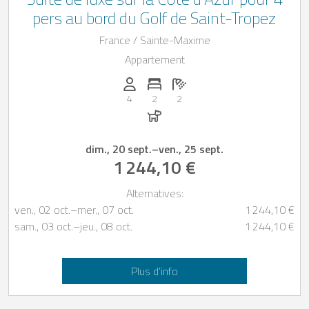
pers au bord du Golf de Saint-Tropez
France / Sainte-Maxime
Appartement
Personnes (max): 4
Nombre de chambres: 2
Nombre de salles de bain: 2
4
2
2
Chiens autorisés
dim., 20 sept.
–
ven., 25 sept.
1 244,10 €
Alternatives:
ven., 02 oct.
–
mer., 07 oct.
1 244,10 €
sam., 03 oct.
–
jeu., 08 oct.
1 244,10 €
Plus d’info