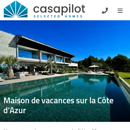
DE
EN
ES
FR
NL
Petit-déjeuner
Chèque-cadeau
Propriétaire
Maison de vacances sur la Côte
d’Azur