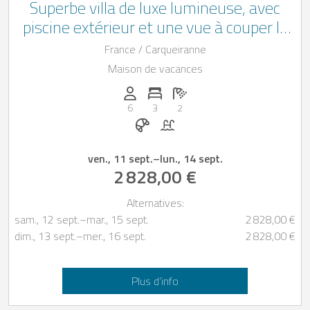
Superbe villa de luxe lumineuse, avec
piscine extérieur et une vue à couper le
souffle, pour 6 personnes dans le Sud de
France / Carqueiranne
la France *Pas adaptée pour les enfants
Maison de vacances
en bas âge*
Personnes (max): 6
Nombre de chambres: 3
Nombre de salles de bain: 2
6
3
2
Petit-déjeuner sur demande
Piscine
ven., 11 sept.
–
lun., 14 sept.
2 828,00 €
Alternatives:
sam., 12 sept.
–
mar., 15 sept.
2 828,00 €
dim., 13 sept.
–
mer., 16 sept.
2 828,00 €
Plus d’info