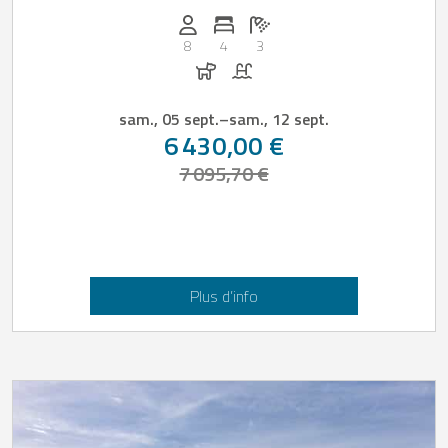
Personnes (max): 8
Nombre de chambres: 4
Nombre de salles de bain: 3
8
4
3
Chiens autorisés
Piscine
sam., 05 sept.
–
sam., 12 sept.
6 430,00 €
7 095,70 €
Plus d’info