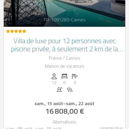
FR-1091280-Cannes
Villa de luxe pour 12 personnes avec
piscine privée, à seulement 2 km de la
plage et de la mer à Cannes
France / Cannes
Maison de vacances
Personnes (max): 12
Nombre de chambres: 6
Nombre de salles de bain: 6
12
6
6
Piscine
Sauna
sam., 15 août
–
sam., 22 août
16 808,00 €
Alternatives:
sam., 08 août
–
sam., 15 août
16 808,00 €