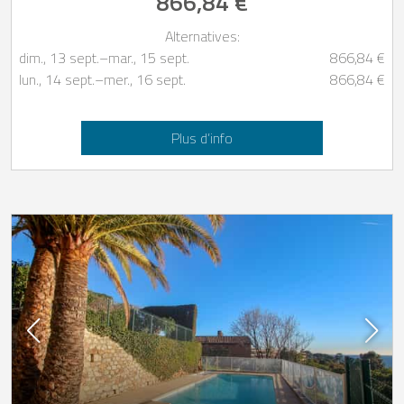
866,84 €
Alternatives:
dim., 13 sept.
–
mar., 15 sept.
866,84 €
lun., 14 sept.
–
mer., 16 sept.
866,84 €
Plus d’info