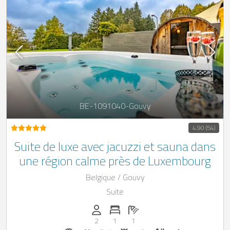
BE-1091040-Gouvy
4,90 (54)
Suite de luxe avec jacuzzi et sauna dans
une région calme près de Luxembourg
Belgique / Gouvy
Suite
Personnes (max): 2
Nombre de chambres: 1
Nombre de salles de bain: 1
2
1
1
Location de vélos sur demande
Petit-déjeuner réservable chez Casapilot
Boissons de bienvenue sur demande
Dîner sur demande
Fleurs et décoration romant
Massage sur demande
Jacuzzi
Sauna