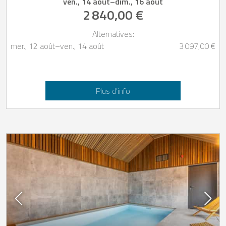
ven., 14 août
–
dim., 16 août
2 840,00 €
Alternatives:
mer., 12 août
–
ven., 14 août
3 097,00 €
Plus d’info