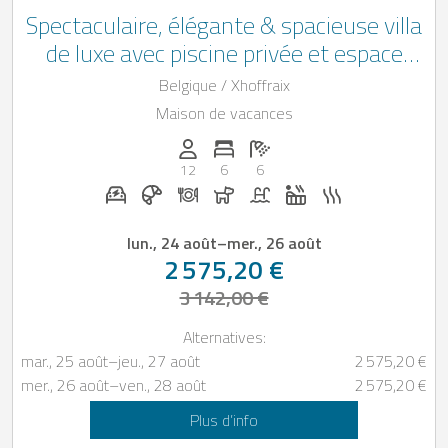
Spectaculaire, élégante & spacieuse villa
de luxe avec piscine privée et espace
wellness
Belgique / Xhoffraix
Maison de vacances
Personnes (max): 12
Nombre de chambres: 6
Nombre de salles de bain: 6
12
6
6
Station de recharge pour voiture électrique su
Petit-déjeuner réservable chez Casapilot
Dîner sur demande
Chiens autorisés
Piscine
Jacuzzi
Sauna
lun., 24 août
–
mer., 26 août
2 575,20 €
3 142,00 €
Alternatives:
mar., 25 août
–
jeu., 27 août
2 575,20 €
mer., 26 août
–
ven., 28 août
2 575,20 €
Plus d’info