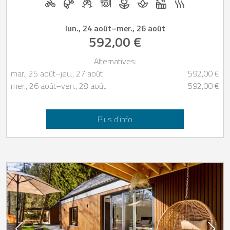
lun., 24 août
–
mer., 26 août
592,00 €
Alternatives:
mar., 25 août
–
jeu., 27 août
592,00 €
mer., 26 août
–
ven., 28 août
592,00 €
Plus d’info