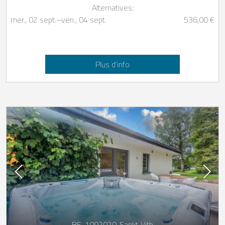
Alternatives:
mer., 02 sept.
–
ven., 04 sept.
536,00 €
Plus d’info
BE-1092020-Sankt-Vith