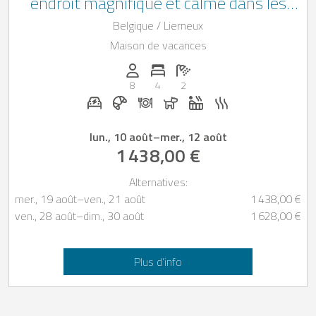
endroit magnifique et calme dans les
Ardennes
Belgique / Lierneux
Maison de vacances
Personnes (max): 8
Nombre de chambres: 4
Nombre de salles de bain: 2
8
4
2
Station de recharge pour voiture électrique 
Petit-déjeuner réservable chez Casapilo
Dîner sur demande
Chiens autorisés
Jacuzzi
Sauna
lun., 10 août
–
mer., 12 août
1 438,00 €
Alternatives:
mer., 19 août
–
ven., 21 août
1 438,00 €
ven., 28 août
–
dim., 30 août
1 628,00 €
Plus d’info