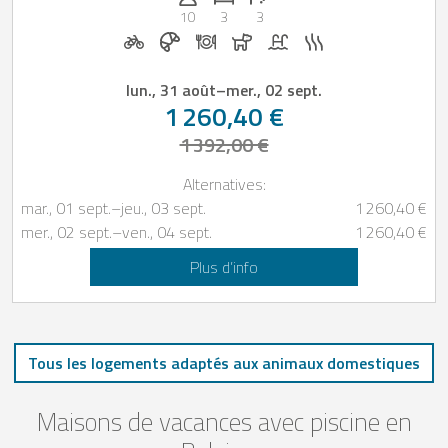
10
3
3
Location de vélos sur demande
Petit-déjeuner réservable chez Casapilo
Dîner sur demande
Chiens autorisés
Piscine
Sauna
lun., 31 août
–
mer., 02 sept.
1 260,40 €
1 392,00 €
Alternatives:
mar., 01 sept.
–
jeu., 03 sept.
1 260,40 €
mer., 02 sept.
–
ven., 04 sept.
1 260,40 €
Plus d’info
Tous les logements adaptés aux animaux domestiques
Maisons de vacances avec piscine en