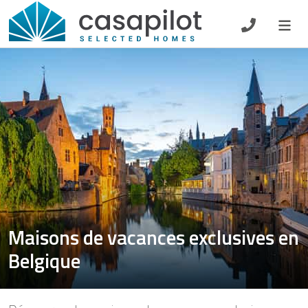
DE
EN
ES
FR
NL
Petit-déjeuner
Chèque-cadeau
Propriétaire
Maisons de vacances exclusives en
Belgique