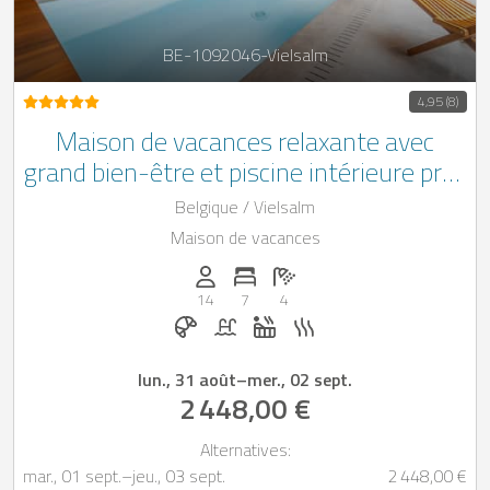
BE-1092046-Vielsalm
4,95 (8)
Maison de vacances relaxante avec
grand bien-être et piscine intérieure près
de Vielsalm pour 10 + 4 personnes
Belgique / Vielsalm
Maison de vacances
Personnes (max): 14
Nombre de chambres: 7
Nombre de salles de bain: 4
14
7
4
Petit-déjeuner réservable chez Casapilo
Piscine
Jacuzzi
Sauna
lun., 31 août
–
mer., 02 sept.
2 448,00 €
Alternatives:
mar., 01 sept.
–
jeu., 03 sept.
2 448,00 €