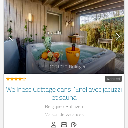
BE-1091030-Büllingen
4,88 (38)
Wellness Cottage dans l'Eifel avec jacuzzi
et sauna
Belgique / Büllingen
Maison de vacances
Personnes (max): 18
Nombre de chambres: 7
Nombre de salles de bain: 7