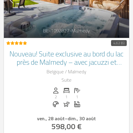
BE-1092827-Malmedy
4,62 (6)
Nouveau! Suite exclusive au bord du lac
près de Malmedy – avec jacuzzi et
baignoire avec vue panoramique pour
Belgique / Malmedy
une détente pure et des moments
Suite
uniques
Personnes (max): 2
Nombre de chambres: 1
Nombre de salles de bain: 1
2
1
1
Petit-déjeuner réservable chez Casap
Chiens autorisés
Jacuzzi
ven., 28 août
–
dim., 30 août
598,00 €