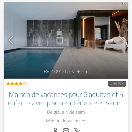
BE-1091266-Vielsalm
4,56 (59)
Maison de vacances pour 6 adultes et 4
enfants avec piscine intérieure et sauna
à Vielsalm
Belgique / Vielsalm
Maison de vacances
Personnes (max): 10
Nombre de chambres: 3
Nombre de salles de bain: 3