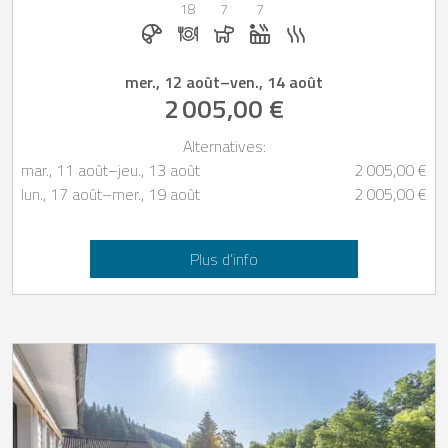
18
7
7
Petit-déjeuner réservable chez Casapilot
Dîner sur demande
Chiens autorisés
Jacuzzi
Sauna
mer., 12 août
–
ven., 14 août
2 005,00 €
Alternatives:
mar., 11 août
–
jeu., 13 août
2 005,00 €
lun., 17 août
–
mer., 19 août
2 005,00 €
Plus d’info