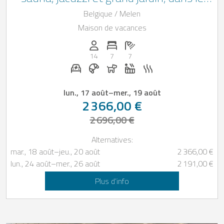
pays d'Herve au coeur des Ardennes
Belgique / Melen
Maison de vacances
Personnes (max): 14
Nombre de chambres: 7
Nombre de salles de bain: 7
14
7
7
Station de recharge pour voiture électriq
Petit-déjeuner réservable chez Casap
Chiens autorisés
Jacuzzi
Sauna
lun., 17 août
–
mer., 19 août
2 366,00 €
2 696,00 €
Alternatives:
mar., 18 août
–
jeu., 20 août
2 366,00 €
lun., 24 août
–
mer., 26 août
2 191,00 €
Plus d’info