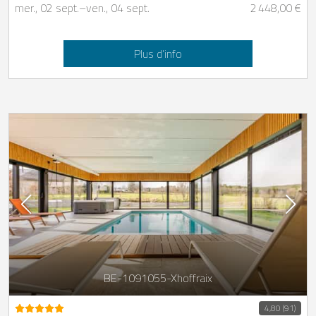
mer., 02 sept.
–
ven., 04 sept.
2 448,00 €
Plus d’info
BE-1091055-Xhoffraix
4,80 (91)