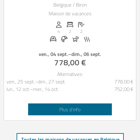
Belgique / Biron
Maison de vacances
Personnes (max): 4
Nombre de chambres: 2
Nombre de salles de bain: 2
4
2
2
Station de recharge pour voiture électr
Petit-déjeuner réservable chez Cas
Chiens autorisés
Sauna
ven., 04 sept.
–
dim., 06 sept.
778,00 €
Alternatives:
ven., 25 sept.
–
dim., 27 sept.
778,00 €
lun., 12 oct.
–
mer., 14 oct.
752,00 €
Plus d’info
Toutes les maisons de vacances en Belgique