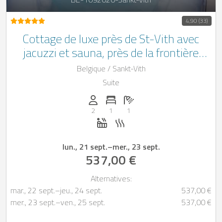
4,90 (33)
Cottage de luxe près de St-Vith avec
jacuzzi et sauna, près de la frontière
allemande
Belgique / Sankt-Vith
Suite
Personnes (max): 2
Nombre de chambres: 1
Nombre de salles de bain: 1
2
1
1
Jacuzzi
Sauna
lun., 21 sept.
–
mer., 23 sept.
537,00 €
Alternatives:
mar., 22 sept.
–
jeu., 24 sept.
537,00 €
mer., 23 sept.
–
ven., 25 sept.
537,00 €