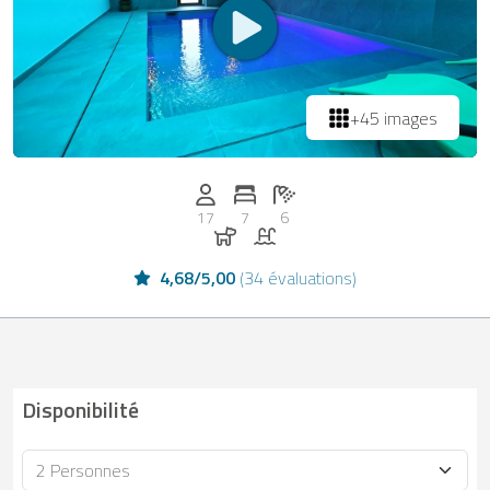
+45 images
Personnes (max): 17
Nombre de chambres: 7
Nombre de salles de bain: 6
17
7
6
Chiens autorisés
Piscine
4,68
/
5,00
(
34 évaluations
)
Disponibilité
Occupacion