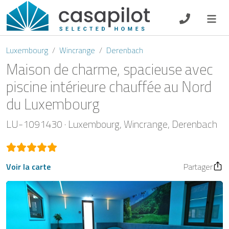
DE
EN
ES
FR
NL
Luxembourg
Wincrange
Derenbach
Maison de charme, spacieuse avec
piscine intérieure chauffée au Nord
du Luxembourg
Petit-déjeuner
LU-1091430
Luxembourg
Wincrange
Derenbach
Chèque-cadeau
Propriétaire
Voir la carte
Partager