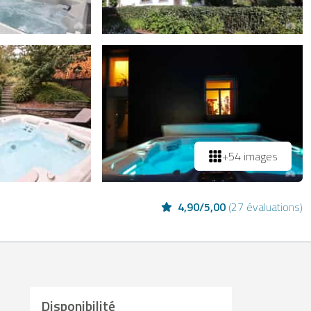
+54 images
4,90
/
5,00
(
27 évaluations
)
Disponibilité