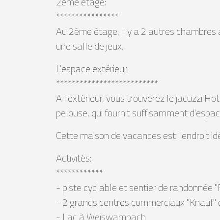
2ème étage:
****************
Au 2ème étage, il y a 2 autres chambres a
une salle de jeux.
L'espace extérieur:
**************************
A l'extérieur, vous trouverez le jacuzzi H
pelouse, qui fournit suffisamment d'espac
Cette maison de vacances est l'endroit id
Activités:
************
- piste cyclable et sentier de randonnée 
- 2 grands centres commerciaux "Knauf"
- Lac à Weiswampach