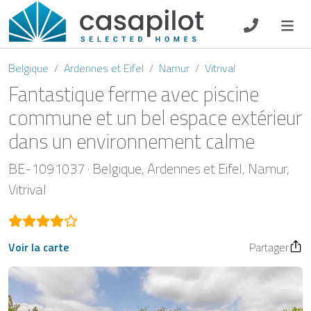
DE
EN
ES
FR
NL
Belgique
Ardennes et Eifel
Namur
Vitrival
Fantastique ferme avec piscine
commune et un bel espace extérieur
dans un environnement calme
Petit-déjeuner
BE-1091037
Belgique
Ardennes et Eifel
Namur
Chèque-cadeau
Vitrival
Propriétaire
Voir la carte
Partager