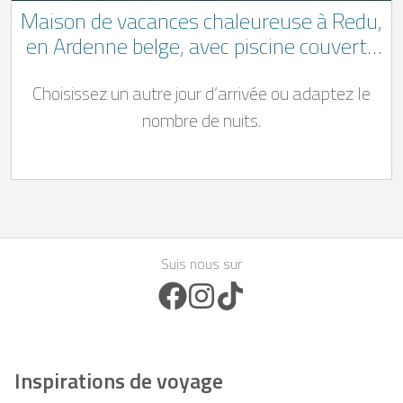
Maison de vacances chaleureuse à Redu,
en Ardenne belge, avec piscine couverte
privée (du 15 mars au 31 octobre), jacuzzi
Choisissez un autre jour d’arrivée ou adaptez le
et espace bien-être privé équipé d’un
sauna finlandais, un sauna infra-rouge
nombre de nuits.
et un hammam
Suis nous sur
Facebook Icon
Instagram Icon
TikTok Icon
Inspirations de voyage