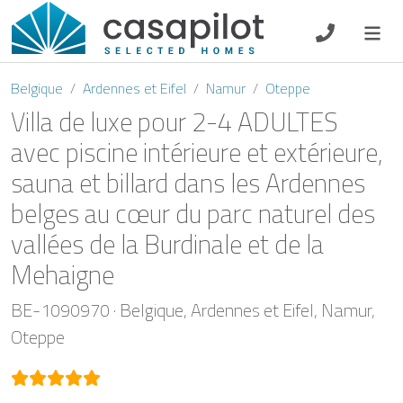
DE
EN
ES
FR
NL
Belgique
Ardennes et Eifel
Namur
Oteppe
Villa de luxe pour 2-4 ADULTES
avec piscine intérieure et extérieure,
sauna et billard dans les Ardennes
Petit-déjeuner
belges au cœur du parc naturel des
Chèque-cadeau
vallées de la Burdinale et de la
Mehaigne
Propriétaire
BE-1090970
Belgique
Ardennes et Eifel
Namur
Oteppe