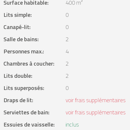
Surface habitable
:
400 m²
Lits simple
:
0
Canapé-lit
:
0
Salle de bains
:
2
Personnes max.
:
4
Chambres à coucher
:
2
Lits double
:
2
Lits superposés
:
0
Draps de lit
:
voir frais supplémentaires
Serviettes de bain
:
voir frais supplémentaires
Essuies de vaisselle
:
inclus