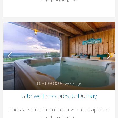
et de la Mehaigne
BE-1090860-Havelange
Gite wellness près de Durbuy
Choisissez un autre jour d’arrivée ou adaptez le
nombre de nuits.