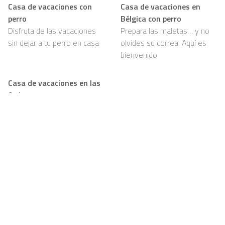
Casa de vacaciones con
Casa de vacaciones en
perro
Bélgica con perro
Disfruta de las vacaciones
Prepara las maletas… y no
sin dejar a tu perro en casa
olvides su correa. Aquí es
bienvenido
Casa de vacaciones en las
Ardenas con perro
Bosques, senderos y mucho
por olfatear: tu perro va a
amarlo
Support
Para propietarios
FAQ
Conviértase en
propietario de Casapilot