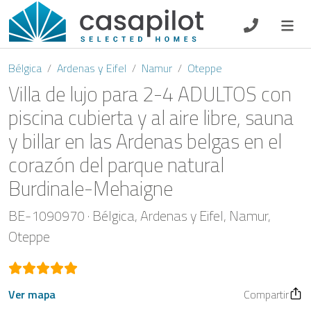
DE
EN
ES
FR
NL
Bélgica
Ardenas y Eifel
Namur
Oteppe
Villa de lujo para 2-4 ADULTOS con
piscina cubierta y al aire libre, sauna
y billar en las Ardenas belgas en el
Oferta de desayuno
corazón del parque natural
Vouchers
Burdinale-Mehaigne
Propietario
BE-1090970
Bélgica
Ardenas y Eifel
Namur
Oteppe
Ver mapa
Compartir