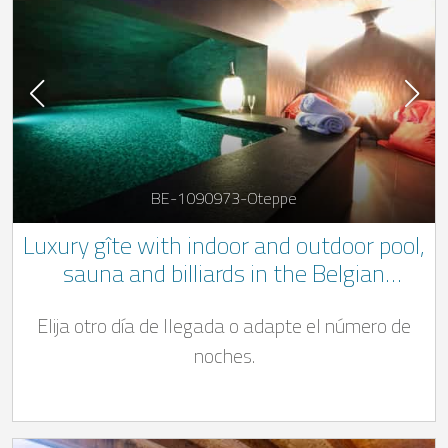
BE-1090973-Oteppe
Luxury gîte with indoor and outdoor pool,
sauna and billiards in the Belgian
Ardennes in the heart of the Burdinale-
Elija otro día de llegada o adapte el número de
Mehaigne Natural Park
noches.