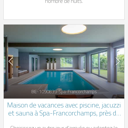
nombre de nuits.
BE-1090839-Spa-Francorchamps
Maison de vacances avec piscine, jacuzzi
et sauna à Spa-Francorchamps, près du
circuit
Choisissez un autre jour d’arrivée ou adaptez le