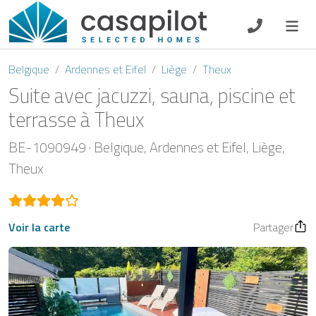
DE
EN
ES
FR
NL
Belgique
Ardennes et Eifel
Liège
Theux
Suite avec jacuzzi, sauna, piscine et
terrasse à Theux
Petit-déjeuner
BE-1090949
Belgique
Ardennes et Eifel
Liège
Theux
Chèque-cadeau
Propriétaire
Voir la carte
Partager