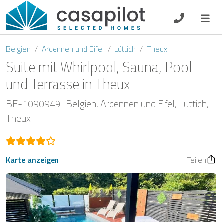
DE
EN
ES
FR
NL
Belgien
Ardennen und Eifel
Lüttich
Theux
Suite mit Whirlpool, Sauna, Pool
und Terrasse in Theux
Frühstück
BE-1090949
Belgien
Ardennen und Eifel
Lüttich
Theux
Gutscheine
Eigentümer Log-In
Karte anzeigen
Teilen