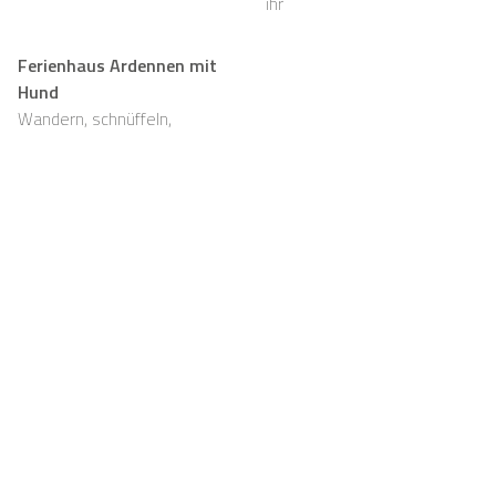
ihr
Ferienhaus Ardennen mit
Hund
Wandern, schnüffeln,
entspannen und viel Platz,
auch für eure Fellnasen
Support
Für Vermieter
FAQ
Casapilot-Eigentümer
werden
Hausregeln
Für Vermieter
Frühstück
Registrieren
Gutscheine