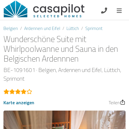
DE
EN
ES
FR
NL
Belgien
Ardennen und Eifel
Lüttich
Sprimont
Wunderschöne Suite mit
Whirlpoolwanne und Sauna in den
Belgischen Ardennnen
Frühstück
BE-1091601
Belgien
Ardennen und Eifel
Lüttich
Gutscheine
Sprimont
Eigentümer Log-In
Karte anzeigen
Teilen