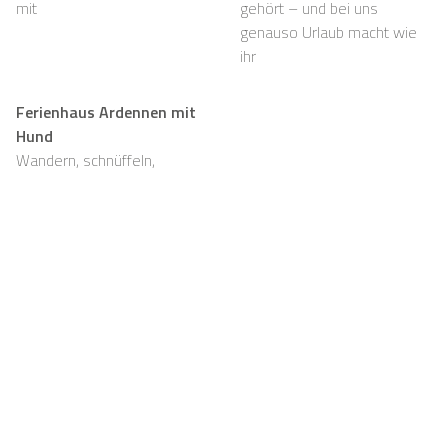
mit
gehört – und bei uns
genauso Urlaub macht wie
ihr
Ferienhaus Ardennen mit
Hund
Wandern, schnüffeln,
entspannen und viel Platz,
auch für eure Fellnasen
Support
Für Vermieter
FAQ
Für Vermieter
Hausregeln
Registrieren
Frühstück
Casapilot-Eigentümer