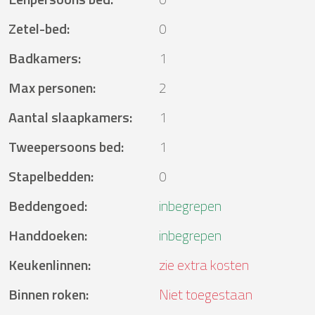
Zetel-bed
:
0
Badkamers
:
1
Max personen
:
2
Aantal slaapkamers
:
1
Tweepersoons bed
:
1
Stapelbedden
:
0
Beddengoed
:
inbegrepen
Handdoeken
:
inbegrepen
Keukenlinnen
:
zie extra kosten
Binnen roken
:
Niet toegestaan