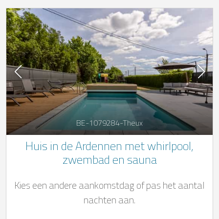
BE-1079284-Theux
Huis in de Ardennen met whirlpool,
zwembad en sauna
Kies een andere aankomstdag of pas het aantal
nachten aan.