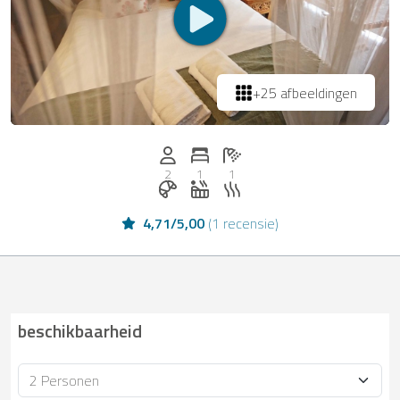
+25 afbeeldingen
Personen (max.): 2
Aantal slaapkamers: 1
Aantal badkamers: 1
2
1
1
Ontbijt te boeken bij Casapilot
Whirlpool
Sauna
4,71
/
5,00
(
1 recensie
)
beschikbaarheid
Bezetting