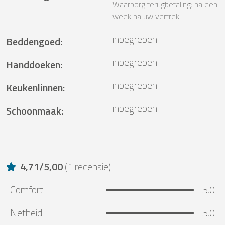
Waarborg terugbetaling: na een
week na uw vertrek
inbegrepen
Beddengoed
:
inbegrepen
Handdoeken
:
inbegrepen
Keukenlinnen
:
inbegrepen
Schoonmaak
:
4,71
/
5,00
(
1 recensie
)
Comfort
5,0
Netheid
5,0