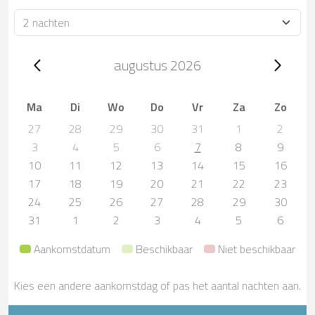
Verblijfsduur
Trip dates, augustus 2026
augustus 2026
Ma
Di
Wo
Do
Vr
Za
Zo
27
28
29
30
31
1
2
3
4
5
6
7
8
9
10
11
12
13
14
15
16
17
18
19
20
21
22
23
24
25
26
27
28
29
30
31
1
2
3
4
5
6
Aankomstdatum
Beschikbaar
Niet beschikbaar
Kies een andere aankomstdag of pas het aantal nachten aan.