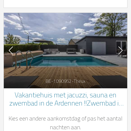
BE-1090952-Theux
Vakantiehuis met jacuzzi, sauna en
zwembad in de Ardennen !!Zwembad is
geopend van mei tot eind september!!
Kies een andere aankomstdag of pas het aantal
nachten aan.