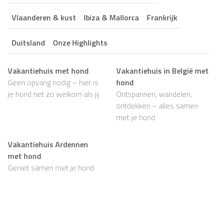
Vlaanderen & kust
Ibiza & Mallorca
Frankrijk
Duitsland
Onze Highlights
Vakantiehuis met hond
Vakantiehuis in België met
Geen opvang nodig – hier is
hond
je hond net zo welkom als jij
Ontspannen, wandelen,
ontdekken – alles samen
met je hond
Vakantiehuis Ardennen
met hond
Geniet samen met je hond
van rust, natuur en
eindeloze wandelingen