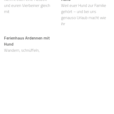
und euren Vierbeiner gleich
Weil euer Hund zur Familie
mit
gehört – und bei uns
genauso Urlaub macht wie
ihr
Ferienhaus Ardennen mit
Hund
Wandern, schnüffeln,
entspannen und viel Platz,
auch für eure Fellnasen
Support
Für Vermieter
FAQ
Casapilot-Eigentümer
werden
Hausregeln