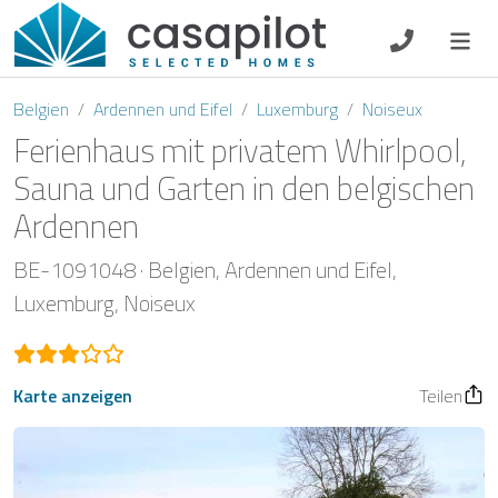
DE
EN
ES
FR
NL
Belgien
Ardennen und Eifel
Luxemburg
Noiseux
Ferienhaus mit privatem Whirlpool,
Sauna und Garten in den belgischen
Ardennen
Frühstück
BE-1091048
Belgien
Ardennen und Eifel
Gutscheine
Luxemburg
Noiseux
Eigentümer Log-In
Karte anzeigen
Teilen