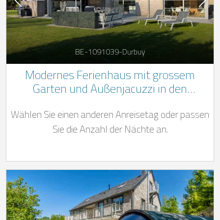
BE-1091039-Durbuy
Modernes Ferienhaus mit grossem
Garten und Außenjacuzzi in den
Belgischen Ardennen für 8+1 Personen
Wählen Sie einen anderen Anreisetag oder passen
Sie die Anzahl der Nächte an.