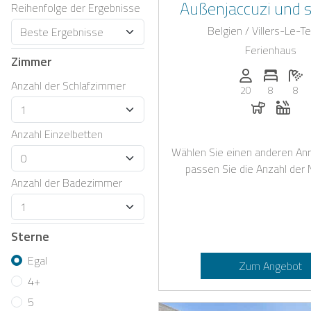
Außenjaccuzi und st
Reihenfolge der Ergebnisse
Einrichtung in der 
Belgien / Villers-Le-T
Lüttich
Ferienhaus
Zimmer
Anzahl der Pe
Anzahl 
A
Anzahl der Schlafzimmer
20
8
8
Hunde erl
Whir
Anzahl Einzelbetten
Wählen Sie einen anderen Anr
passen Sie die Anzahl der 
Anzahl der Badezimmer
Sterne
Egal
Zum Angebot
4+
5