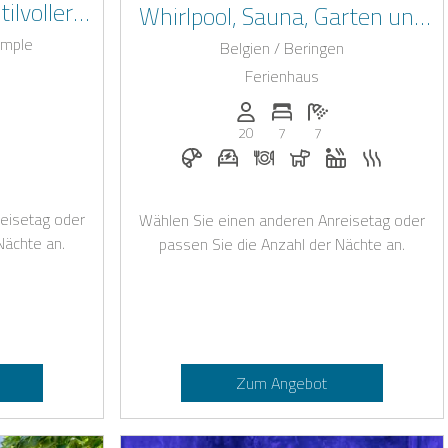
ilvoller
Whirlpool, Sauna, Garten und
Nähe von
Top-Lage in Beringen
emple
Belgien / Beringen
Ferienhaus
rsonen: 20
der Schlafzimmer: 8
nzahl der Badezimmer: 8
Anzahl der Personen: 20
Anzahl der Schlafzimmer: 
Anzahl der Badezim
20
7
7
aubt
lpool
Frühstück auf Anfrage
E-Auto Ladestation auf Anfrage
Abendessen auf Anfrage
Hunde erlaubt
Whirlpool
Sauna
eisetag oder
Wählen Sie einen anderen Anreisetag oder
Nächte an.
passen Sie die Anzahl der Nächte an.
Zum Angebot