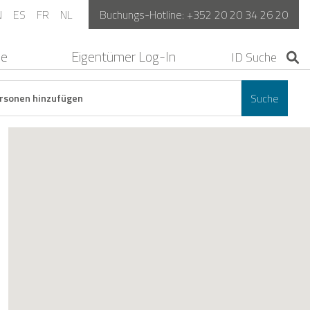
N
ES
FR
NL
Buchungs-Hotline:
+352 20 20 34 26 20
ne
Eigentümer Log-In
Suche
rsonen hinzufügen