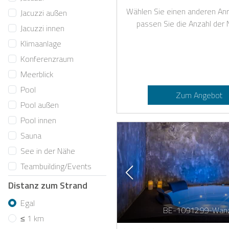
Wählen Sie einen anderen Anr
Jacuzzi außen
passen Sie die Anzahl der 
Jacuzzi innen
Klimaanlage
Konferenzraum
Meerblick
Pool
Zum Angebot
Pool außen
Pool innen
Sauna
See in der Nähe
Teambuilding/Events
Distanz zum Strand
Egal
BE-1091299-Wan
≤ 1 km