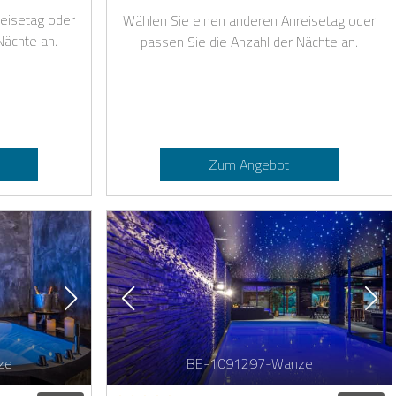
eisetag oder
Wählen Sie einen anderen Anreisetag oder
Nächte an.
passen Sie die Anzahl der Nächte an.
Zum Angebot
ze
BE-1091297-Wanze