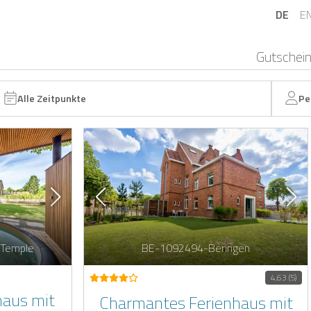
DE
E
Gutschei
Alle Zeitpunkte
Pe
-Temple
BE-1092494-Beringen
4,63 (5)
haus mit
Charmantes Ferienhaus mit