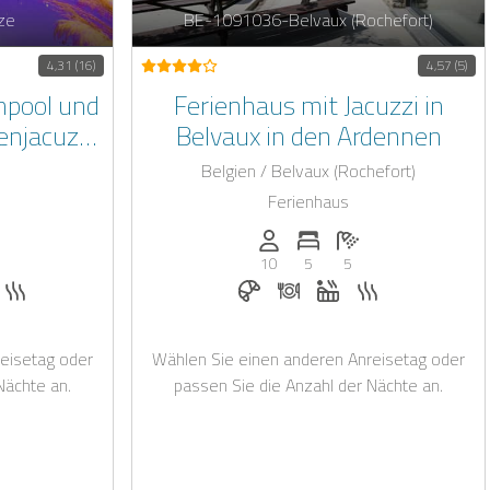
ze
BE-1091036-Belvaux (Rochefort)
4,31 (16)
4,57 (5)
npool und
Ferienhaus mit Jacuzzi in
njacuzzi,
Belvaux in den Ardennen
olwanne
Belgien / Belvaux (Rochefort)
Ferienhaus
rsonen: 2
der Schlafzimmer: 1
nzahl der Badezimmer: 1
Anzahl der Personen: 10
Anzahl der Schlafzimmer: 
Anzahl der Badezim
10
5
5
ke auf Anfrage
auf Anfrage
hirlpool
Sauna
Frühstück bei Casapilot buchbar
Abendessen auf Anfrage
Whirlpool
Sauna
eisetag oder
Wählen Sie einen anderen Anreisetag oder
Nächte an.
passen Sie die Anzahl der Nächte an.