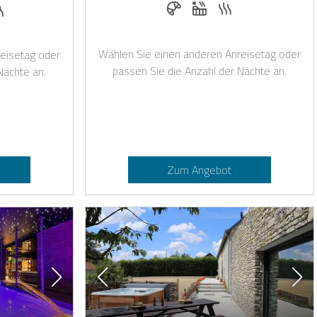
Frühstück bei Casapilot buch
Whirlpool
Sauna
asapilot buchbar
en auf Anfrage
lpool
Sauna
Wählen Sie einen anderen Anreisetag oder
eisetag oder
passen Sie die Anzahl der Nächte an.
Nächte an.
Zum Angebot