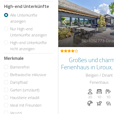
High-end Unterkünfte
Alle Unterkünfte
anzeigen
Nur High-end
Unterkünfte anzeigen
BE-1092773-Dina
High-end Unterkünfte
nicht anzeigen
Merkmale
Großes und char
Ferienhaus in Liroux
Barrierefrei
Dinant und Ciney
Bettwäsche inklusive
Belgien / Dinant
Whirlpool, Saun
Ferienhaus
Dampfbad
Weinklimaschr
Garten (umzäunt)
Anzahl der Pe
Anzahl 
A
20
10
10
Haustiere erlaubt
Frühstück au
Hunde 
S
Ideal mit Freunden
Jacuzzi