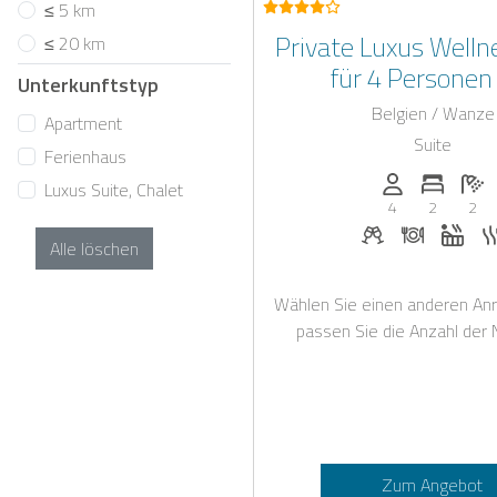
≤ 5 km
Private Luxus Welln
≤ 20 km
für 4 Personen
Unterkunftstyp
Whirlpoolwanne un
Belgien / Wanze
Apartment
Suite
Ferienhaus
Anzahl der Pe
Anzahl 
A
Luxus Suite, Chalet
4
2
2
Begrüßungsgetr
Abendess
Whir
Alle löschen
Wählen Sie einen anderen Anr
passen Sie die Anzahl der 
Zum Angebot