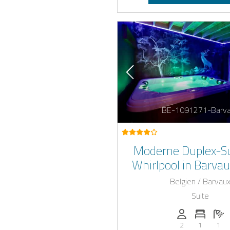
BE-1091271-Barv
Moderne Duplex-Su
Whirlpool in Barvaux
Nähe von Dur
Belgien / Barvau
Suite
Anzahl der Pe
Anzahl 
A
2
1
1