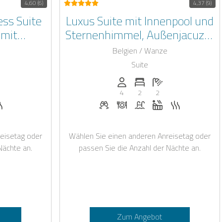
4,60 (6)
4,37 (9)
ess Suite
Luxus Suite mit Innenpool und
 mit
Sternenhimmel, Außenjacuzzi,
d Sauna
Sauna und Whirlpoolwanne
Belgien / Wanze
Suite
rsonen: 4
der Schlafzimmer: 2
nzahl der Badezimmer: 2
Anzahl der Personen: 4
Anzahl der Schlafzimmer: 
Anzahl der Badezim
4
2
2
änke auf Anfrage
en auf Anfrage
lpool
Sauna
Begrüßungsgetränke auf Anfrage
Abendessen auf Anfrage
Pool
Whirlpool
Sauna
eisetag oder
Wählen Sie einen anderen Anreisetag oder
Nächte an.
passen Sie die Anzahl der Nächte an.
Zum Angebot