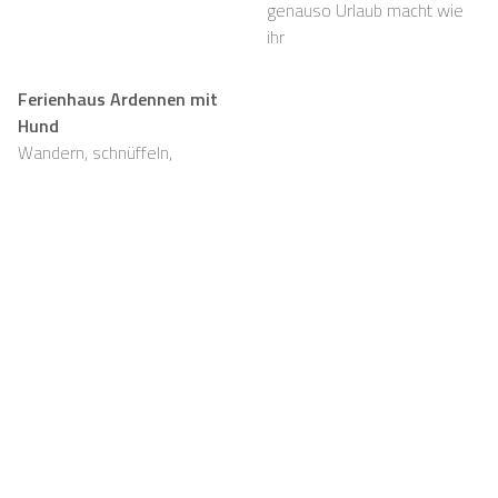
genauso Urlaub macht wie
ihr
Ferienhaus Ardennen mit
Hund
Wandern, schnüffeln,
entspannen und viel Platz,
auch für eure Fellnasen
Support
Für Vermieter
FAQ
Casapilot-Eigentümer
werden
Hausregeln
Für Vermieter
Frühstück
Registrieren