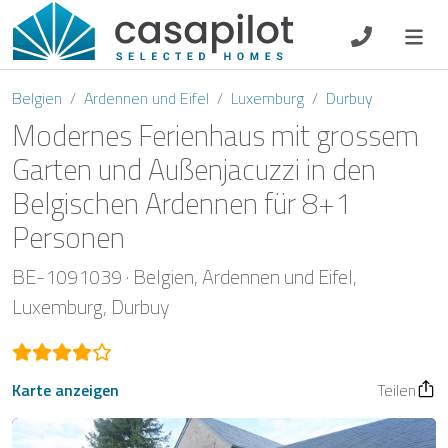
DE
EN
ES
FR
NL
Belgien
Ardennen und Eifel
Luxemburg
Durbuy
Modernes Ferienhaus mit grossem
Garten und Außenjacuzzi in den
Belgischen Ardennen für 8+1
Frühstück
Personen
Gutscheine
BE-1091039
Belgien
Ardennen und Eifel
Eigentümer Log-In
Luxemburg
Durbuy
Karte anzeigen
Teilen