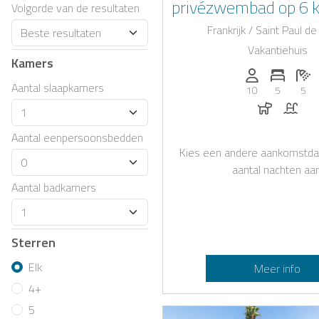
privézwembad op 6 
Volgorde van de resultaten
zee — een uitzonderli
Frankrijk / Saint Paul d
ideaal voor uw verbli
Vakantiehuis
Kamers
Middellandse Z
Personen (max
Aantal 
Aa
Aantal slaapkamers
10
5
5
Honden t
Zwe
Aantal eenpersoonsbedden
Kies een andere aankomstda
aantal nachten aan
Aantal badkamers
Sterren
Elk
Meer info
4+
5