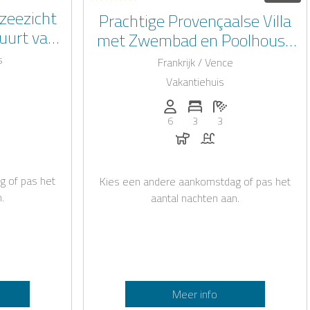
 zeezicht
Prachtige Provençaalse Villa
uurt van
met Zwembad en Poolhouse
droom aan
in Vence
s
Frankrijk / Vence
r!
Vakantiehuis
.): 8
slaapkamers: 4
ntal badkamers: 4
Personen (max.): 6
Aantal slaapkamers: 3
Aantal badkamers: 
6
3
3
ad
Honden toegestaan
Zwembad
g of pas het
Kies een andere aankomstdag of pas het
.
aantal nachten aan.
Meer info