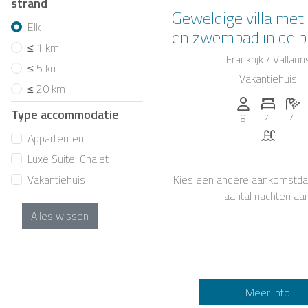
strand
Geweldige villa met
Elk
en zwembad in de b
≤ 1 km
Cannes. De ultieme 
Frankrijk / Vallauri
≤ 5 km
de Côte d'Azu
Vakantiehuis
≤ 20 km
Personen (max
Aantal 
Aa
Type accommodatie
8
4
4
Zwemb
Appartement
Luxe Suite, Chalet
Kies een andere aankomstda
Vakantiehuis
aantal nachten aan
Alles wissen
Meer info