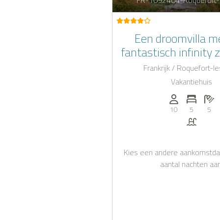
Een droomvilla m
fantastisch infinit
voor een onvergetelij
Frankrijk / Roquefort-l
in Roquefort-les
Vakantiehuis
Personen (max
Aantal 
Aa
10
5
5
Zwemb
Kies een andere aankomstda
aantal nachten aan