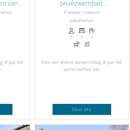
km van de
privézwembad,
jke villa,
adembenemend uitzicht op
e Vence
Frankrijk / Vallauris
jf aan de
zee, exclusieve omgeving !
Vakantiehuis
ee !
.): 10
slaapkamers: 5
ntal badkamers: 5
Personen (max.): 8
Aantal slaapkamers: 4
Aantal badkamers: 
8
4
4
oegestaan
mbad
Honden toegestaan
Zwembad
g of pas het
Kies een andere aankomstdag of pas het
.
aantal nachten aan.
Meer info