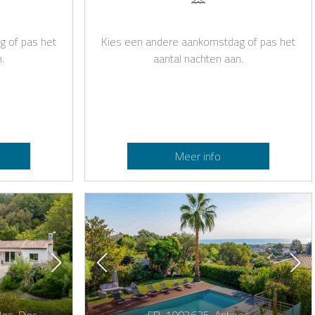
g of pas het
Kies een andere aankomstdag of pas het
.
aantal nachten aan.
Meer info
es-Pins
FR-1092635-Antibes