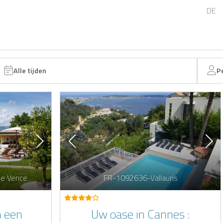
DE
Alle tijden
P
de Vence
FR-1092636-Vallauris
n een
Uw oase in Cannes :