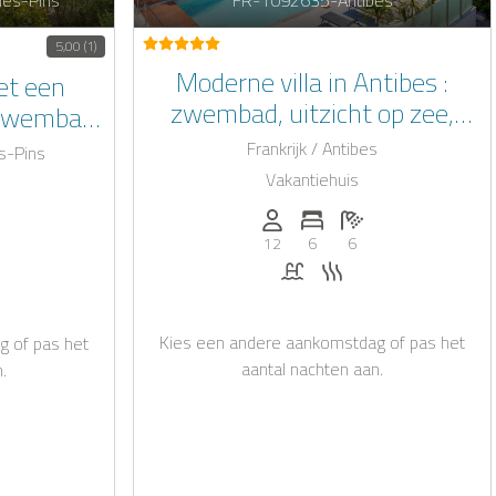
5,00 (1)
Moderne villa in Antibes :
et een
zwembad, uitzicht op zee,
y zwembad
design en absolute rust aan de
k verblijf
Frankrijk / Antibes
es-Pins
Côte d'Azur !
-Pins
Vakantiehuis
Personen (max.): 12
Aantal slaapkamers: 6
Aantal badkamers: 
.): 10
slaapkamers: 5
ntal badkamers: 5
12
6
6
Zwembad
Sauna
ad
Kies een andere aankomstdag of pas het
g of pas het
aantal nachten aan.
.