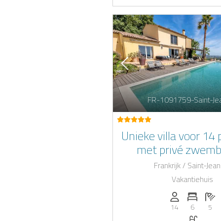
FR-1091759-Saint-Je
Unieke villa voor 14
met privé zwemb
adembenemend uitz
Frankrijk / Saint-Jea
Saint-Jeann
Vakantiehuis
Personen (max
Aantal 
Aa
14
6
5
Zwemb