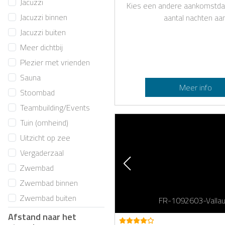
Jacuzzi
Kies een andere aankomstda
Jacuzzi binnen
aantal nachten aan
Jacuzzi buiten
Meer dichtbij
Plezier met vrienden
Sauna
Meer info
Stoombad
Teambuilding/Events
Tuin (omheind)
Uitzicht op zee
Vergaderzaal
Zwembad
Zwembad binnen
Zwembad buiten
FR-1092603-Vallau
Afstand naar het