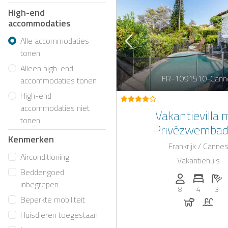
High-end
accommodaties
Alle accommodaties
tonen
Alleen high-end
FR-1091510-Cann
accommodaties tonen
High-end
accommodaties niet
Vakantievilla 
tonen
Privézwembad
Kenmerken
Adembenemend Uitz
Frankrijk / Canne
Cannes
Airconditioning
Vakantiehuis
Beddengoed
Personen (max
Aantal 
Aa
inbegrepen
8
4
3
Honden t
Zwe
Beperkte mobiliteit
Huisdieren toegestaan