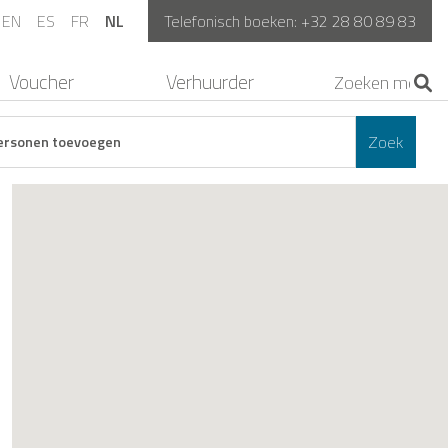
EN
ES
FR
NL
Telefonisch boeken:
+32 28 80 89 83
Voucher
Verhuurder
Zoek
ersonen toevoegen