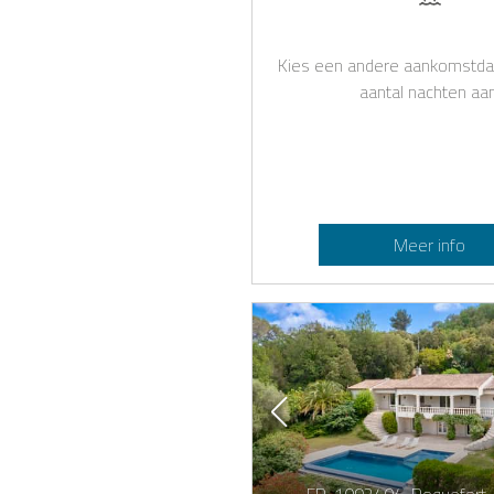
Kies een andere aankomstda
aantal nachten aan
Meer info
FR-1092404-Roquefort-l