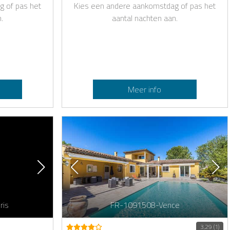
g of pas het
Kies een andere aankomstdag of pas het
.
aantal nachten aan.
Meer info
ris
FR-1091508-Vence
3,29 (1)