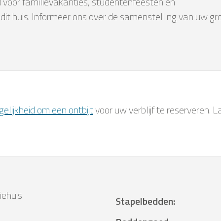
d voor familievakanties, studentenfeesten en
n dit huis. Informeer ons over de samenstelling van uw gr
elijkheid om een ontbijt
voor uw verblijf te reserveren. 
iehuis
Stapelbedden
: