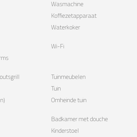
Wasmachine
Koffiezetapparaat
Waterkoker
Wi-Fi
orms
utsgrill
Tuinmeubelen
Tuin
n)
Omheinde tuin
Badkamer met douche
Kinderstoel