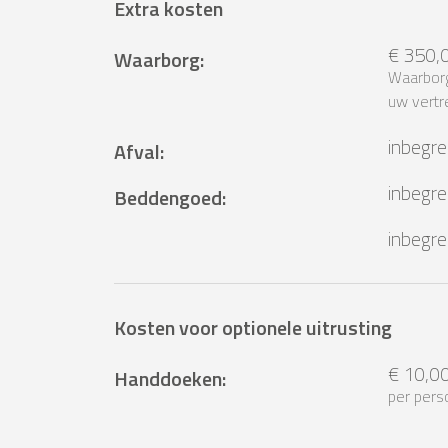
Extra kosten
€ 350,
Waarborg
:
Waarborg
uw vertr
inbegr
Afval
:
inbegr
Beddengoed
:
inbegr
Kosten voor optionele uitrusting
€ 10,0
Handdoeken
:
per pers