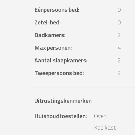
Eénpersoons bed
:
0
Zetel-bed
:
0
Badkamers
:
2
Max personen
:
4
Aantal slaapkamers
:
2
Tweepersoons bed
:
2
Uitrustingskenmerken
Huishoudtoestellen
:
Oven
Koelkast