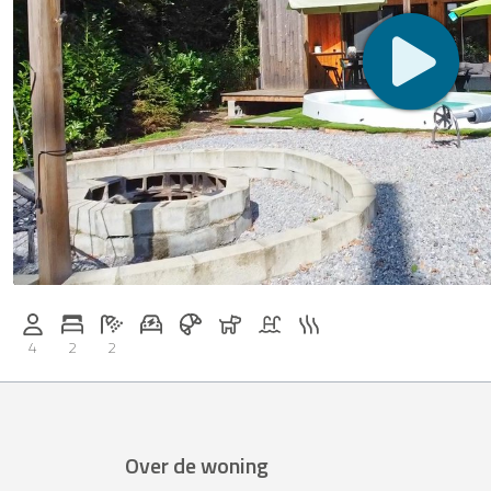
E-auto oplaadstation op aanvraag
Ontbijt te boeken bij Casapilot
Honden toegestaan
Zwembad
Sauna
Personen (max.): 4
Aantal slaapkamers: 2
Aantal badkamers: 2
4
2
2
Over de woning