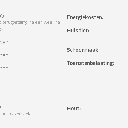
00
Energiekosten
:
 terugbetaling: na een week na
ek
Huisdier
:
epen
Schoonmaak
:
epen
Toeristenbelasting
:
epen
0
Hout
:
oon, op verzoek