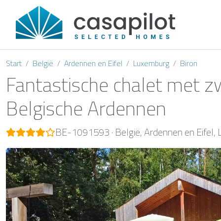
Start
België
Ardennen en Eifel
Luxemburg
Biron
Fantastische chalet met z
Belgische Ardennen
BE-1091593
België
Ardennen en Eifel