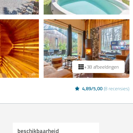
+38 afbeeldingen
4,89
/
5,00
(
8 recensies
)
beschikbaarheid