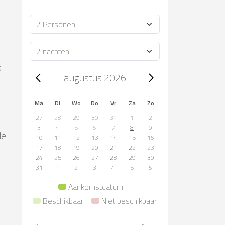
Bezetting
Verblijfsduur
l
Trip dates, augustus 2026
augustus 2026
Ma
Di
Wo
Do
Vr
Za
Zo
27
28
29
30
31
1
2
3
4
5
6
7
8
9
de
10
11
12
13
14
15
16
17
18
19
20
21
22
23
24
25
26
27
28
29
30
31
1
2
3
4
5
6
Aankomstdatum
Beschikbaar
Niet beschikbaar