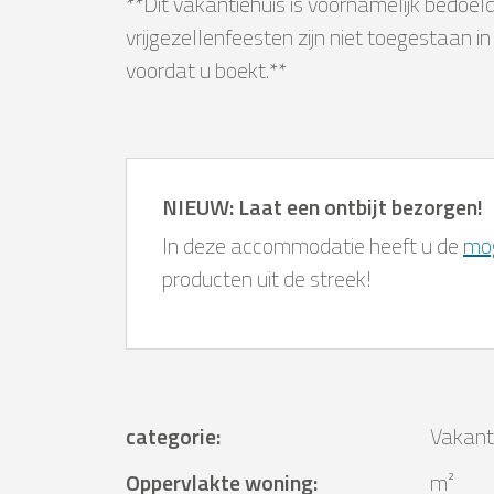
**Dit vakantiehuis is voornamelijk bedoel
vrijgezellenfeesten zijn niet toegestaan i
voordat u boekt.**
NIEUW: Laat een ontbijt bezorgen!
In deze accommodatie heeft u de
mog
producten uit de streek!
categorie
:
Vakant
Oppervlakte woning
:
m²