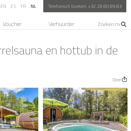
EN
ES
FR
NL
Telefonisch boeken:
+32 28 80 89 83
Voucher
Verhuurder
relsauna en hottub in de
Deel