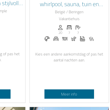
stijlvolle
whirlpool, sauna, tuin en
 Luik
toplocatie in Beringen
emple
België / Beringen
Vakantiehuis
.): 20
slaapkamers: 8
ntal badkamers: 8
Personen (max.): 20
Aantal slaapkamers: 7
Aantal badkamers: 
20
7
7
oegestaan
lpool
Ontbijt op aanvraag
E-auto oplaadstation op aanvr
Diner op aanvraag
Honden toegestaan
Whirlpool
Sauna
g of pas het
Kies een andere aankomstdag of pas het
.
aantal nachten aan.
Meer info