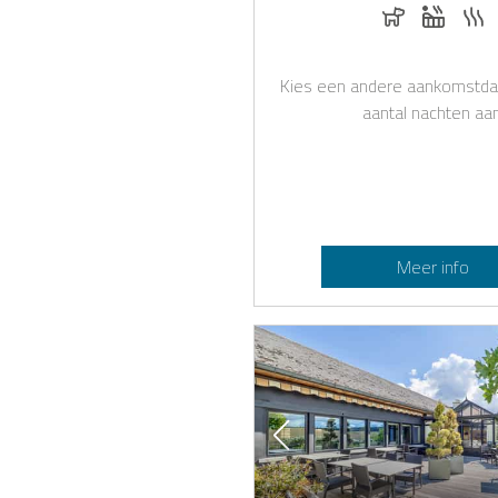
Honden toe
Whirlpo
S
Kies een andere aankomstda
aantal nachten aan
Meer info