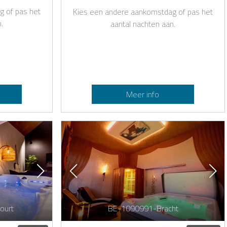
g of pas het
Kies een andere aankomstdag of pas het
.
aantal nachten aan.
Meer info
ourt
BE-1090991-Bracht