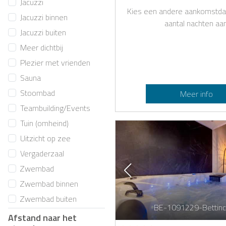
Jacuzzi
Kies een andere aankomstda
Jacuzzi binnen
aantal nachten aan
Jacuzzi buiten
Meer dichtbij
Plezier met vrienden
Sauna
Stoombad
Meer info
Teambuilding/Events
Tuin (omheind)
Uitzicht op zee
Vergaderzaal
Zwembad
Zwembad binnen
Zwembad buiten
BE-1091229-Bettinc
Afstand naar het