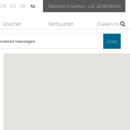
EN
ES
FR
NL
Telefonisch boeken:
+32 28 80 89 83
Voucher
Verhuurder
Zoek
ersonen toevoegen