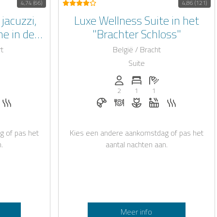
4,74 (66)
4,86 (121)
jacuzzi,
Luxe Wellness Suite in het
e in de
"Brachter Schloss"
k
rt
België / Bracht
Suite
.): 2
slaapkamers: 1
ntal badkamers: 1
Personen (max.): 2
Aantal slaapkamers: 1
Aantal badkamers: 
2
1
1
ion op aanvraag
nvraag
n en romantische decoratie op aanvraag
hirlpool
Sauna
Ontbijt te boeken bij Casapilot
Diner op aanvraag
Bloemen en romantisch
Whirlpool
Sauna
g of pas het
Kies een andere aankomstdag of pas het
.
aantal nachten aan.
Meer info