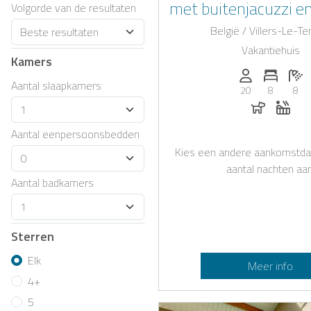
met buitenjacuzzi en 
Volgorde van de resultaten
inrichting nabij
België / Villers-Le-T
Vakantiehuis
Kamers
Personen (max
Aantal 
Aa
Aantal slaapkamers
20
8
8
Honden t
Whir
Aantal eenpersoonsbedden
Kies een andere aankomstda
aantal nachten aan
Aantal badkamers
Sterren
Elk
Meer info
4+
5