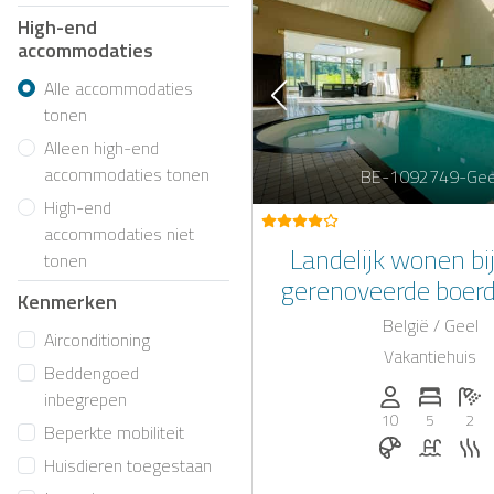
High-end
accommodaties
Alle accommodaties
tonen
Alleen high-end
accommodaties tonen
BE-1092749-Gee
High-end
accommodaties niet
Landelijk wonen bi
tonen
gerenoveerde boerd
Kenmerken
binnenzwemb
België / Geel
Airconditioning
Vakantiehuis
Beddengoed
Personen (max
Aantal 
Aa
inbegrepen
10
5
2
Beperkte mobiliteit
Ontbijt op a
Zwemb
S
Huisdieren toegestaan