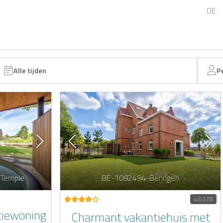
DE
Alle tijden
P
-Temple
BE-1092494-Beringen
4,63 (5)
tiewoning
Charmant vakantiehuis met