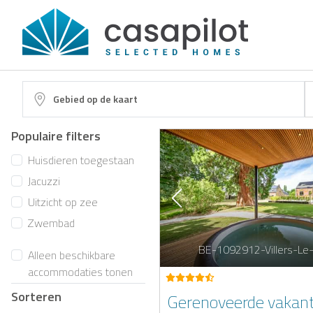
Gebied op de kaart
Populaire filters
Huisdieren toegestaan
Jacuzzi
Uitzicht op zee
Zwembad
BE-1092912-Villers-Le
Alleen beschikbare
accommodaties tonen
Sorteren
Gerenoveerde vakan