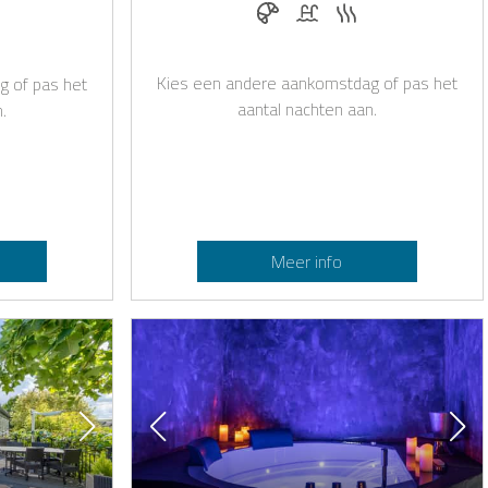
Ontbijt te boeken bij Casapilo
Zwembad
Sauna
gestaan
ol
auna
Kies een andere aankomstdag of pas het
g of pas het
aantal nachten aan.
.
Meer info