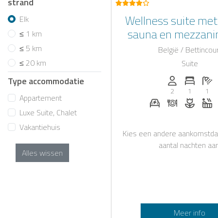
strand
Wellness suite met 
Elk
sauna en mezzanin
≤ 1 km
provincie Lui
≤ 5 km
België / Bettincou
≤ 20 km
Suite
Personen (max
Aantal 
Aa
Type accommodatie
2
1
1
Appartement
E-auto oplaadstat
Diner op aa
Bloeme
W
Luxe Suite, Chalet
Vakantiehuis
Kies een andere aankomstda
aantal nachten aan
Alles wissen
Meer info