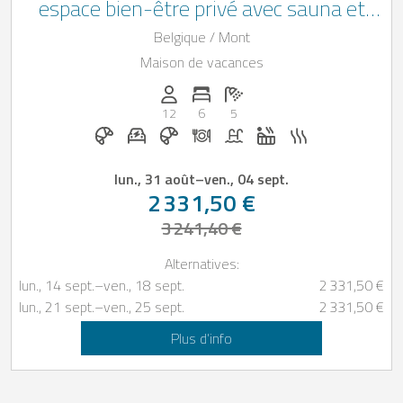
espace bien-être privé avec sauna et
baignoire à remous, une piscine
Belgique / Mont
intérieure privée et un jacuzzi extérieur
Maison de vacances
près de Malmedy, dans les Ardennes
Personnes (max): 12
Nombre de chambres: 6
Nombre de salles de bain: 5
belges
12
6
5
Petit-déjeuner sur demande
Station de recharge pour voiture électriq
Petit-déjeuner réservable chez Casap
Dîner sur demande
Piscine
Jacuzzi
Sauna
lun., 31 août
–
ven., 04 sept.
2 331,50 €
3 241,40 €
Alternatives:
lun., 14 sept.
–
ven., 18 sept.
2 331,50 €
lun., 21 sept.
–
ven., 25 sept.
2 331,50 €
Plus d’info