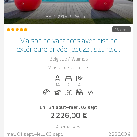
BE-1091345-Waimes
4,82 (44)
Maison de vacances avec piscine
extérieure privée, jacuzzi, sauna et
hammam à Waimes, au cœur des
Belgique / Waimes
Ardennes belges **Piscine ouverte du
Maison de vacances
01/06 au 30/09**.
Personnes (max): 14
Nombre de chambres: 7
Nombre de salles de bain: 4
14
7
4
Petit-déjeuner réservable chez Casapilot
Chiens autorisés
Piscine
Jacuzzi
Sauna
lun., 31 août
–
mer., 02 sept.
2 226,00 €
Alternatives:
mar., 01 sept.
–
jeu., 03 sept.
2 226,00 €