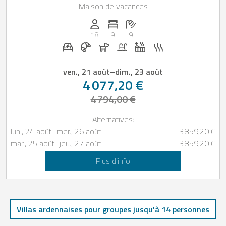
Maison de vacances
Personnes (max): 18
Nombre de chambres: 9
Nombre de salles de bain: 9
18
9
9
Station de recharge pour voiture électrique 
Petit-déjeuner réservable chez Casapilo
Chiens autorisés
Piscine
Jacuzzi
Sauna
ven., 21 août
–
dim., 23 août
4 077,20 €
4 794,00 €
Alternatives:
lun., 24 août
–
mer., 26 août
3 859,20 €
mar., 25 août
–
jeu., 27 août
3 859,20 €
Plus d’info
Villas ardennaises pour groupes jusqu'à 14 personnes