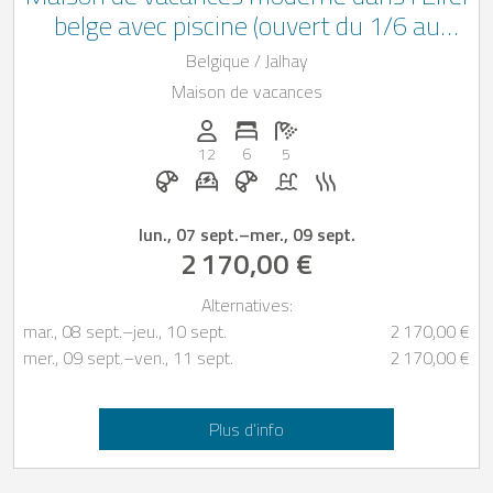
belge avec piscine (ouvert du 1/6 au
30/9) et sauna, pour 12 personnes
Belgique / Jalhay
Maison de vacances
Personnes (max): 12
Nombre de chambres: 6
Nombre de salles de bain: 5
12
6
5
Petit-déjeuner sur demande
Station de recharge pour voiture éle
Petit-déjeuner réservable chez 
Piscine
Sauna
lun., 07 sept.
–
mer., 09 sept.
2 170,00 €
Alternatives:
mar., 08 sept.
–
jeu., 10 sept.
2 170,00 €
mer., 09 sept.
–
ven., 11 sept.
2 170,00 €
Plus d’info