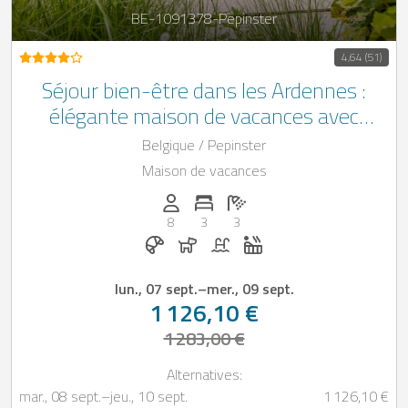
BE-1091378-Pepinster
4,64 (51)
Séjour bien-être dans les Ardennes :
élégante maison de vacances avec
piscine privée (15/04–15/10) et jacuzzi
Belgique / Pepinster
accessible toute l’année – idéale pour se
Maison de vacances
détendre au cœur de la nature.
Personnes (max): 8
Nombre de chambres: 3
Nombre de salles de bain: 3
8
3
3
Petit-déjeuner réservable chez Casapilo
Chiens autorisés
Piscine
Jacuzzi
lun., 07 sept.
–
mer., 09 sept.
1 126,10 €
1 283,00 €
Alternatives:
mar., 08 sept.
–
jeu., 10 sept.
1 126,10 €