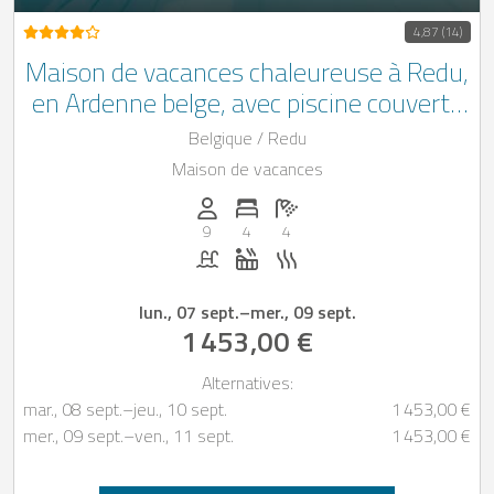
4,87 (14)
Maison de vacances chaleureuse à Redu,
en Ardenne belge, avec piscine couverte
privée (du 15 mars au 31 octobre), jacuzzi
Belgique / Redu
et espace bien-être privé équipé d’un
Maison de vacances
sauna finlandais, un sauna infra-rouge
Personnes (max): 9
Nombre de chambres: 4
Nombre de salles de bain: 4
et un hammam
9
4
4
Piscine
Jacuzzi
Sauna
lun., 07 sept.
–
mer., 09 sept.
1 453,00 €
Alternatives:
mar., 08 sept.
–
jeu., 10 sept.
1 453,00 €
mer., 09 sept.
–
ven., 11 sept.
1 453,00 €