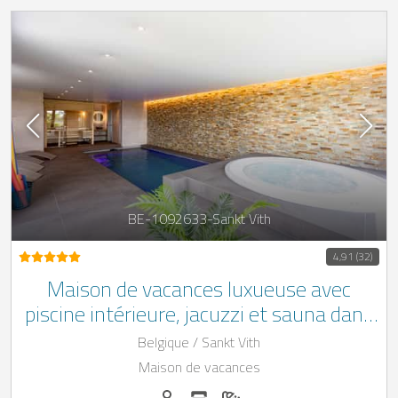
BE-1092633-Sankt Vith
4,91 (32)
Maison de vacances luxueuse avec
piscine intérieure, jacuzzi et sauna dans
les Ardennes belges
Belgique / Sankt Vith
Maison de vacances
Personnes (max): 14
Nombre de chambres: 6
Nombre de salles de bain: 6