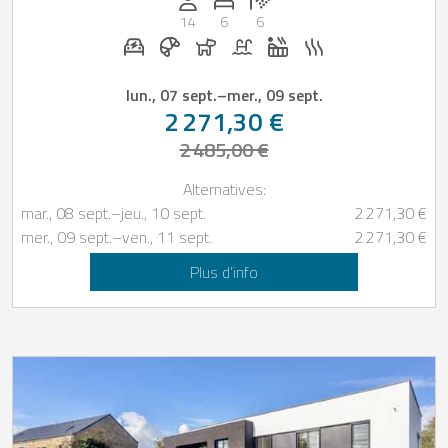
14
6
6
Station de recharge pour voiture électrique 
Petit-déjeuner réservable chez Casapilo
Chiens autorisés
Piscine
Jacuzzi
Sauna
lun., 07 sept.
–
mer., 09 sept.
2 271,30 €
2 485,00 €
Alternatives:
mar., 08 sept.
–
jeu., 10 sept.
2 271,30 €
mer., 09 sept.
–
ven., 11 sept.
2 271,30 €
Plus d’info