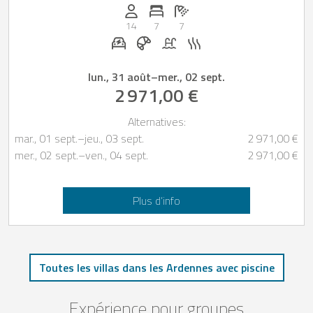
Personnes (max): 14
Nombre de chambres: 7
Nombre de salles de bain: 7
14
7
7
Station de recharge pour voiture électr
Petit-déjeuner réservable chez Cas
Piscine
Sauna
lun., 31 août
–
mer., 02 sept.
2 971,00 €
Alternatives:
mar., 01 sept.
–
jeu., 03 sept.
2 971,00 €
mer., 02 sept.
–
ven., 04 sept.
2 971,00 €
Plus d’info
Toutes les villas dans les Ardennes avec piscine
Expérience pour groupes