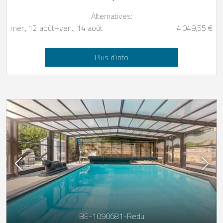
Alternatives:
mer., 12 août
–
ven., 14 août
4 049,55 €
Plus d’info
BE-1090681-Redu