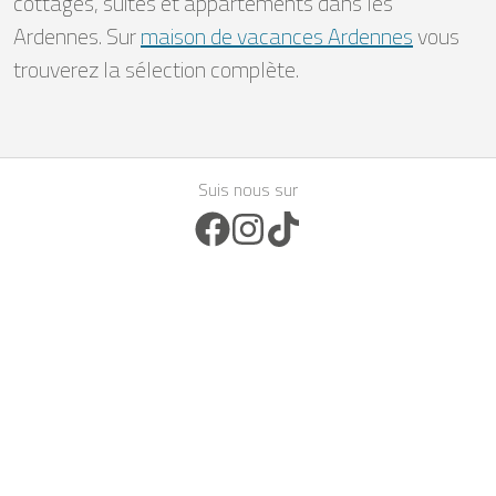
cottages, suites et appartements dans les
Ardennes. Sur
maison de vacances Ardennes
vous
trouverez la sélection complète.
Suis nous sur
Facebook Icon
Instagram Icon
TikTok Icon
Inspirations de voyage
Belgique - avec chien
Groupes, familles & séminaires
Belgique - avec piscine
Amour et détente