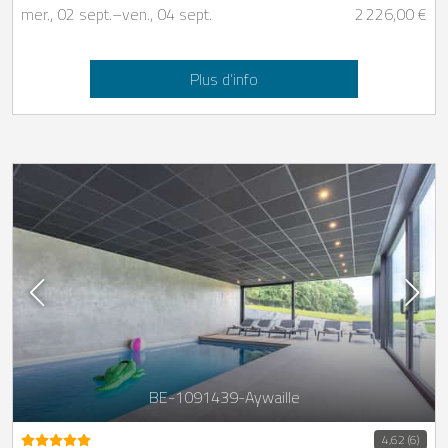
mer., 02 sept.
–
ven., 04 sept.
2 226,00 €
Plus d’info
BE-1091439-Aywaille
4,62 (6)