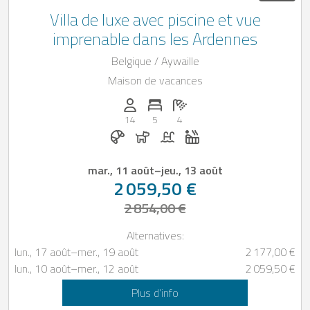
Villa de luxe avec piscine et vue
imprenable dans les Ardennes
Belgique / Aywaille
Maison de vacances
Personnes (max): 14
Nombre de chambres: 5
Nombre de salles de bain: 4
14
5
4
Petit-déjeuner réservable chez Casapilo
Chiens autorisés
Piscine
Jacuzzi
mar., 11 août
–
jeu., 13 août
2 059,50 €
2 854,00 €
Alternatives:
lun., 17 août
–
mer., 19 août
2 177,00 €
lun., 10 août
–
mer., 12 août
2 059,50 €
Plus d’info