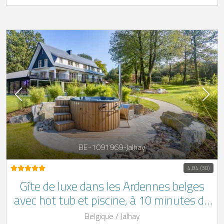
BE-1091969-Jalhay
4,84 (30)
Gîte de luxe dans les Ardennes belges
avec hot tub et piscine, à 10 minutes du
circuit de Spa-Francorchamps
Belgique / Jalhay