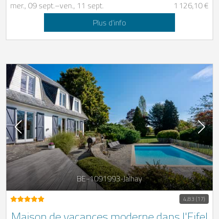
mer., 09 sept.
–
ven., 11 sept.
1 126,10 €
Plus d’info
BE-1091993-Jalhay
4,83 (17)
Maison de vacances moderne dans l'Eifel