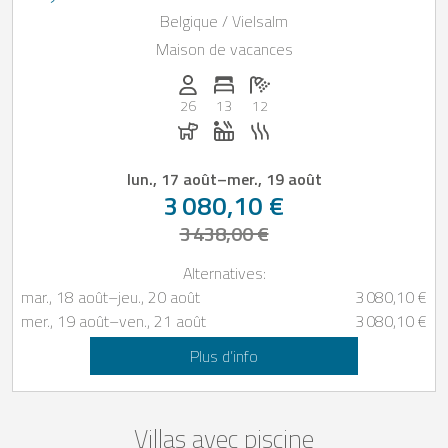
belges
Belgique / Vielsalm
Maison de vacances
Personnes (max): 26
Nombre de chambres: 13
Nombre de salles de bain: 12
26
13
12
Chiens autorisés
Jacuzzi
Sauna
lun., 17 août
–
mer., 19 août
3 080,10 €
3 438,00 €
Alternatives:
mar., 18 août
–
jeu., 20 août
3 080,10 €
mer., 19 août
–
ven., 21 août
3 080,10 €
Plus d’info
Villas avec piscine