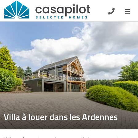
DE
EN
ES
FR
NL
Petit-déjeuner
Chèque-cadeau
Propriétaire
Villa à louer dans les Ardennes