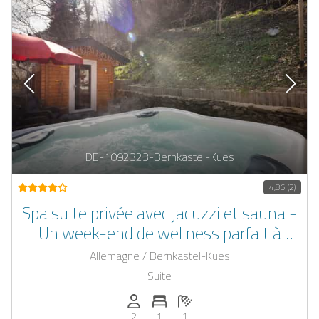
DE-1092323-Bernkastel-Kues
4,86 (2)
Spa suite privée avec jacuzzi et sauna -
Un week-end de wellness parfait à
Bernkastel-Kues
Allemagne / Bernkastel-Kues
Suite
Personnes (max): 2
Nombre de chambres: 1
Nombre de salles de bain: 1
2
1
1