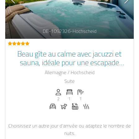
DE-1092326-Hochscheid
Beau gîte au calme avec jacuzzi et
sauna, idéale pour une escapade
romantique
Allemagne / Hochscheid
Suite
Personnes (max): 2
Nombre de chambres: 1
Nombre de salles de bain: 1
2
1
1
Station de recharge pour voiture électr
Chiens autorisés
Jacuzzi
Sauna
Choisissez un autre jour d’arrivée ou adaptez le nombre de
nuits.