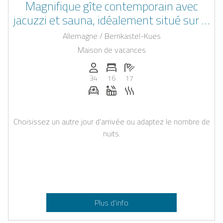
Magnifique gîte contemporain avec
jacuzzi et sauna, idéalement situé sur la
rive allemande de la Moselle, dans le
Allemagne / Bernkastel-Kues
charmant village de Wehlen.
Maison de vacances
Personnes (max): 34
Nombre de chambres: 16
Nombre de salles de bain: 17
34
16
17
Station de recharge pour voiture éle
Jacuzzi
Sauna
Choisissez un autre jour d’arrivée ou adaptez le nombre de
nuits.
Plus d’info