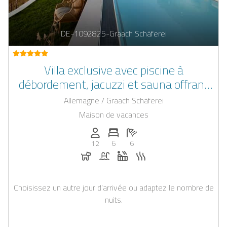
DE-1092825-Graach Schäferei
Villa exclusive avec piscine à
débordement, jacuzzi et sauna offrant
une vue panoramique sur la Moselle
Allemagne / Graach Schäferei
Maison de vacances
Personnes (max): 12
Nombre de chambres: 6
Nombre de salles de bain: 6
12
6
6
Chiens autorisés
Piscine
Jacuzzi
Sauna
Choisissez un autre jour d’arrivée ou adaptez le nombre de
nuits.