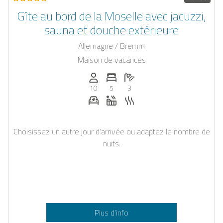
Gîte au bord de la Moselle avec jacuzzi,
sauna et douche extérieure
Allemagne / Bremm
Maison de vacances
Personnes (max): 10
Nombre de chambres: 5
Nombre de salles de bain: 3
10
5
3
Station de recharge pour voiture éle
Jacuzzi
Sauna
Choisissez un autre jour d’arrivée ou adaptez le nombre de
nuits.
Plus d’info