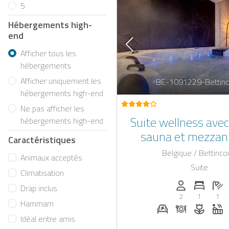
5
Hébergements high-
end
Afficher tous les
hébergements
Afficher uniquement les
BE-1091229-Bettinc
hébergements high-end
Ne pas afficher les
Suite wellness avec 
hébergements high-end
sauna et mezzan
Caractéristiques
province de Li
Belgique / Bettinco
Animaux acceptés
Suite
Climatisation
Personnes (ma
Nombre 
No
Drap inclus
2
1
1
Hammam
Station de rechar
Dîner sur d
Fleurs
J
Idéal entre amis