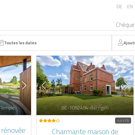
DE
EN
Chèque
Toutes les dates
Ajout
-Temple
BE-1092494-Beringen
4,63 (5)
 rénovée
Charmante maison de