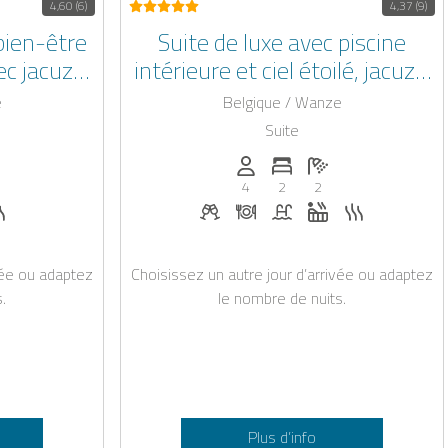
4,60 (6)
4,37 (9)
bien-être
Suite de luxe avec piscine
c jacuzzi
intérieure et ciel étoilé, jacuzzi
extérieur, sauna et baignoire
e
Belgique / Wanze
balnéo
Suite
x): 4
de chambres: 2
mbre de salles de bain: 2
Personnes (max): 4
Nombre de chambres: 2
Nombre de salles de 
4
2
2
ienvenue sur demande
r demande
zzi
Sauna
Boissons de bienvenue sur dema
Dîner sur demande
Piscine
Jacuzzi
Sauna
vée ou adaptez
Choisissez un autre jour d’arrivée ou adaptez
.
le nombre de nuits.
Plus d’info