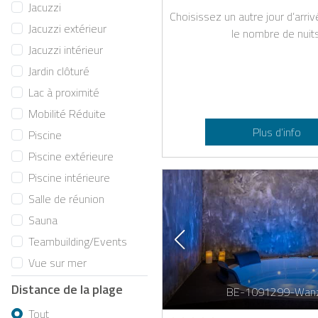
Jacuzzi
Choisissez un autre jour d’arri
Jacuzzi extérieur
le nombre de nuits
Jacuzzi intérieur
Jardin clôturé
Lac à proximité
Mobilité Réduite
Plus d’info
Piscine
Piscine extérieure
Piscine intérieure
Salle de réunion
Sauna
Teambuilding/Events
Vue sur mer
Distance de la plage
BE-1091299-Wan
Tout