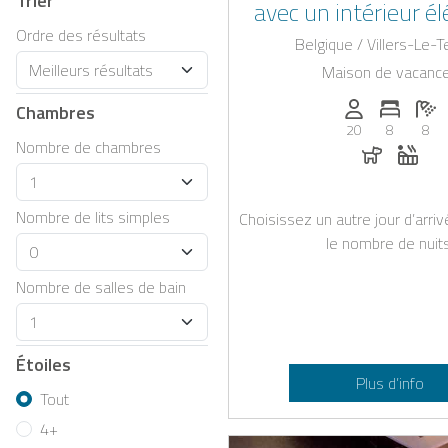
Trier
avec un intérieur é
jacuzzi extérieur à pr
Ordre des résultats
Belgique / Villers-Le-
Liège
Maison de vacanc
Personnes (ma
Nombre 
No
Chambres
20
8
8
Chiens au
Jacu
Nombre de chambres
Nombre de lits simples
Choisissez un autre jour d’arri
le nombre de nuits
Nombre de salles de bain
Étoiles
Plus d’info
Tout
4+