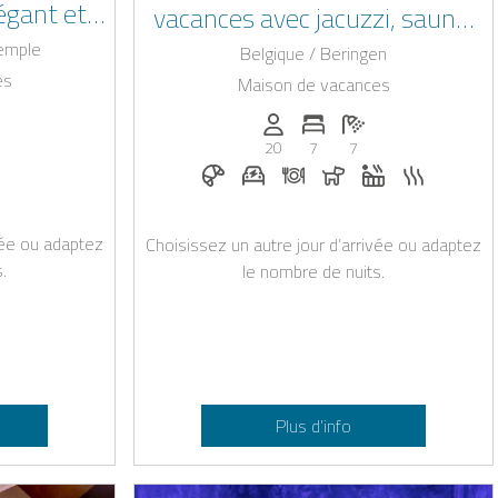
légant et
vacances avec jacuzzi, sauna,
oximité de
jardin et emplacement idéal à
Temple
Belgique / Beringen
Beringen
es
Maison de vacances
x): 20
de chambres: 8
mbre de salles de bain: 8
Personnes (max): 20
Nombre de chambres: 7
Nombre de salles de 
20
7
7
torisés
zzi
Petit-déjeuner sur demande
Station de recharge pour voitu
Dîner sur demande
Chiens autorisés
Jacuzzi
Sauna
vée ou adaptez
Choisissez un autre jour d’arrivée ou adaptez
.
le nombre de nuits.
Plus d’info