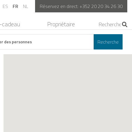
ES
FR
NL
Réservez en direct:
+352 20 20 34 26 30
-cadeau
Propriétaire
Recherche
er des personnes