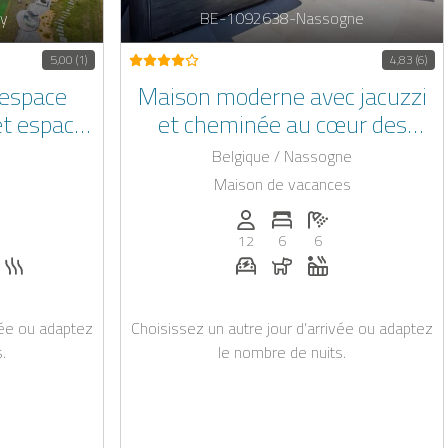
y
BE-1092638-Nassogne
5,00 (1)
4,83 (6)
 espace
Maison moderne avec jacuzzi
t espace
et cheminée au cœur des
mun
Ardennes belges
Belgique / Nassogne
Maison de vacances
x): 4
de chambres: 2
mbre de salles de bain: 1
Personnes (max): 12
Nombre de chambres: 6
Nombre de salles de 
12
6
6
ur demande
emande
acuzzi
Sauna
Station de recharge pour voi
Chiens autorisés
Jacuzzi
vée ou adaptez
Choisissez un autre jour d’arrivée ou adaptez
.
le nombre de nuits.