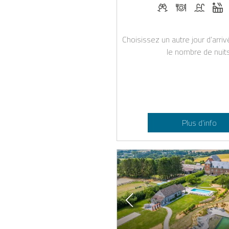
Boissons de bie
Dîner sur d
Piscine
J
Choisissez un autre jour d’arri
le nombre de nuits
Plus d’info