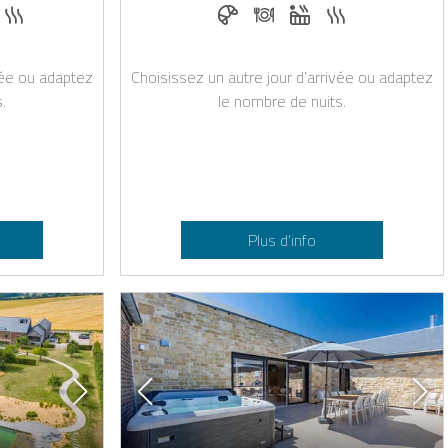
nvenue sur demande
emande
acuzzi
Sauna
Petit-déjeuner réservable chez
Dîner sur demande
Jacuzzi
Sauna
vée ou adaptez
Choisissez un autre jour d’arrivée ou adaptez
.
le nombre de nuits.
Plus d’info