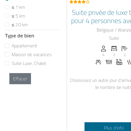
≤ 1 km
Suite privée de luxe 
≤ 5 km
pour 4 personnes ave
≤ 20 km
et sauna
Belgique / Wanz
Type de bien
Suite
Appartement
Personnes (ma
Nombre 
No
Maison de vacances
4
2
2
Boissons de b
Dîner su
Jacu
Suite Luxe, Chalet
Effacer
Choisissez un autre jour d’arri
le nombre de nuits
Plus d’info