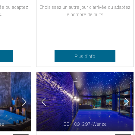
vée ou adaptez
Choisissez un autre jour d’arrivée ou adaptez
.
le nombre de nuits.
Plus d’info
ze
BE-1091297-Wanze