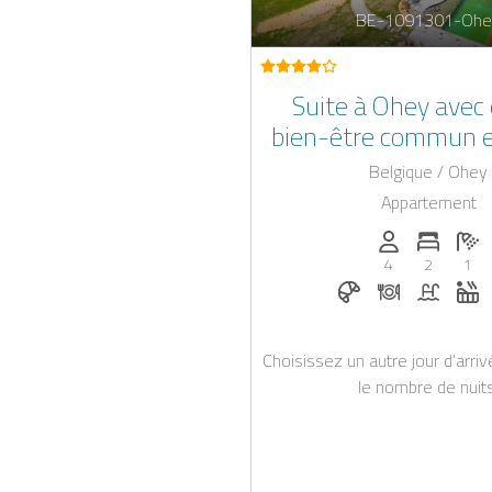
BE-1091301-Ohe
Suite à Ohey avec
bien-être commun e
extérieur com
Belgique / Ohey
Appartement
Personnes (ma
Nombre 
No
4
2
1
Petit-déjeuner s
Dîner sur d
Piscine
J
Choisissez un autre jour d’arri
le nombre de nuits