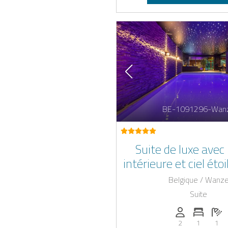
BE-1091296-Wan
Suite de luxe avec 
intérieure et ciel étoi
extérieur, sauna et 
Belgique / Wanz
balnéo
Suite
Personnes (ma
Nombre 
No
2
1
1