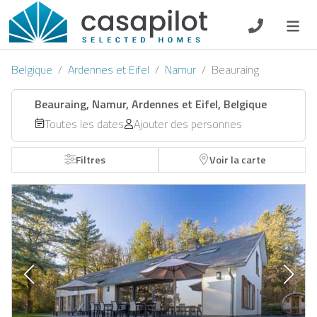
DE
EN
ES
FR
NL
Belgique
Ardennes et Eifel
Namur
Beauraing
Beauraing, Namur, Ardennes et Eifel, Belgique
Toutes les dates
Ajouter des personnes
Petit-déjeuner
Filtres
Voir la carte
Chèque-cadeau
Propriétaire