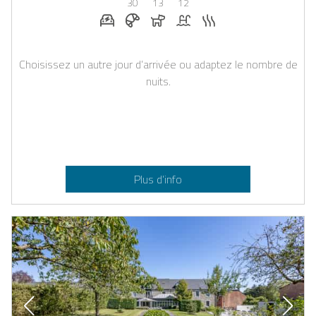
30
13
12
Station de recharge pour voiture électriq
Petit-déjeuner réservable chez Casap
Chiens autorisés
Piscine
Sauna
Choisissez un autre jour d’arrivée ou adaptez le nombre de
nuits.
Plus d’info