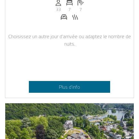
Personnes (max): 33
Nombre de chambres: 7
Nombre de salles de bain: 7
33
7
7
Station de recharge pour voiture 
Sauna
Choisissez un autre jour d’arrivée ou adaptez le nombre de
nuits.
Plus d’info