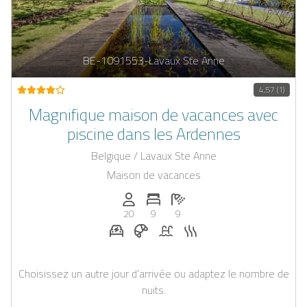
BE-1091553-Lavaux Ste Anne
4,57 (1)
Magnifique maison de vacances avec
piscine dans les Ardennes
Belgique / Lavaux Ste Anne
Maison de vacances
Personnes (max): 20
Nombre de chambres: 9
Nombre de salles de bain: 9
20
9
9
Station de recharge pour voiture électr
Petit-déjeuner réservable chez Cas
Piscine
Sauna
Choisissez un autre jour d’arrivée ou adaptez le nombre de
nuits.