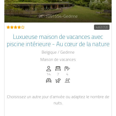
BE-1091554-Gedinne
4,62 (12)
Luxueuse maison de vacances avec
piscine intérieure - Au cœur de la nature
Belgique / Gedinne
Maison de vacances
Personnes (max): 14
Nombre de chambres: 7
Nombre de salles de bain: 4
14
7
4
Station de recharge pour voiture éle
Chiens autorisés
Piscine
Choisissez un autre jour d’arrivée ou adaptez le nombre de
nuits.