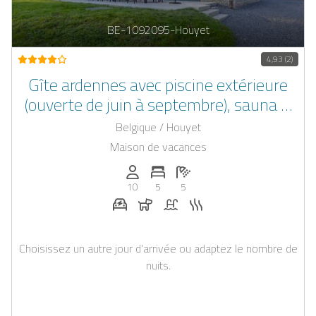
BE-1092095-Houyet
4,93 (2)
Gîte ardennes avec piscine extérieure
(ouverte de juin à septembre), sauna &
bain nordique
Belgique / Houyet
Maison de vacances
Personnes (max): 10
Nombre de chambres: 5
Nombre de salles de bain: 5
10
5
5
Station de recharge pour voiture électr
Chiens autorisés
Piscine
Sauna
Choisissez un autre jour d’arrivée ou adaptez le nombre de
nuits.