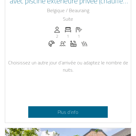
avec piscine extérieure privée (chauffée
toute l’année), baignoire balnéo,
Belgique / Beauraing
hammam et saunas
Suite
Personnes (max): 2
Nombre de chambres: 1
Nombre de salles de bain: 1
2
1
1
Petit-déjeuner sur demande
Piscine
Jacuzzi
Sauna
Choisissez un autre jour d’arrivée ou adaptez le nombre de
nuits.
Plus d’info