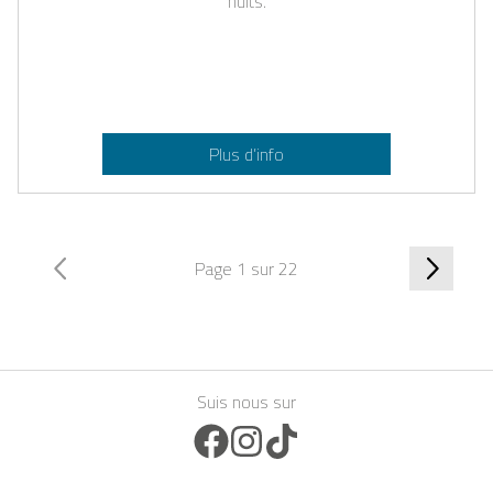
nuits.
Plus d’info
Page 1 sur 22
Suis nous sur
Facebook Icon
Instagram Icon
TikTok Icon