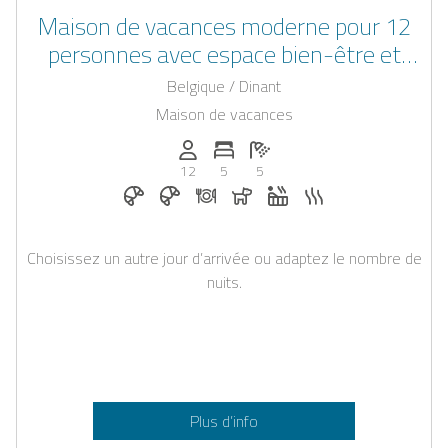
Maison de vacances moderne pour 12
personnes avec espace bien-être et
jacuzzi extérieur dans les Ardennes
Belgique / Dinant
belges
Maison de vacances
Personnes (max): 12
Nombre de chambres: 5
Nombre de salles de bain: 5
12
5
5
Petit-déjeuner sur demande
Petit-déjeuner réservable chez Casapilo
Dîner sur demande
Chiens autorisés
Jacuzzi
Sauna
Choisissez un autre jour d’arrivée ou adaptez le nombre de
nuits.
Plus d’info