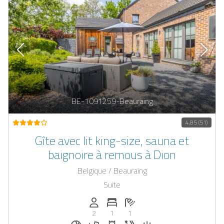
BE-1091259-Beauraing
4,85 (51)
Gîte avec lit king-size, sauna et
baignoire à remous à Dion
Belgique / Beauraing
Suite
Personnes (max): 2
Nombre de chambres: 1
Nombre de salles de bain: 1
2
1
1
Petit déjeuner inclus
Chiens autorisés
Fleurs et décoration romantiqu
Jacuzzi
Sauna