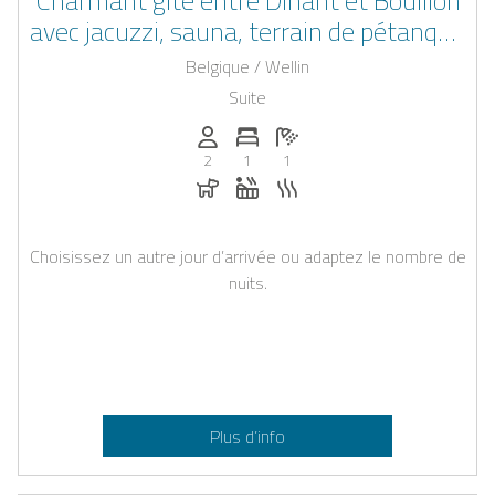
avec jacuzzi, sauna, terrain de pétanque
(2 adultes + 2 enfants)
Belgique / Wellin
Suite
Personnes (max): 2
Nombre de chambres: 1
Nombre de salles de bain: 1
2
1
1
Chiens autorisés
Jacuzzi
Sauna
Choisissez un autre jour d’arrivée ou adaptez le nombre de
nuits.
Plus d’info