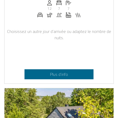
Personnes (max): 12
Nombre de chambres: 7
Nombre de salles de bain: 7
12
7
7
Station de recharge pour voiture électriq
Chiens autorisés
Piscine
Jacuzzi
Sauna
Choisissez un autre jour d’arrivée ou adaptez le nombre de
nuits.
Plus d’info