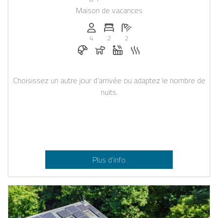
Maison de vacances
Personnes (max): 4
Nombre de chambres: 2
Nombre de salles de bain: 2
4
2
2
Petit-déjeuner réservable chez Casapilo
Chiens autorisés
Jacuzzi
Sauna
Choisissez un autre jour d’arrivée ou adaptez le nombre de
nuits.
Plus d’info