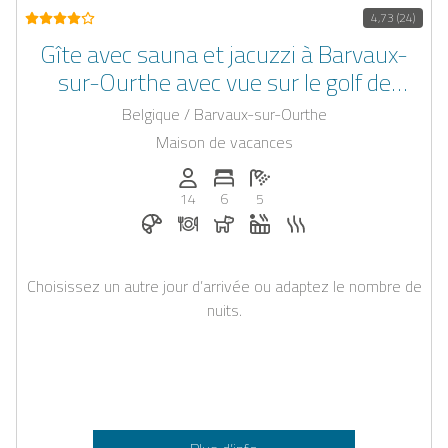
4,73 (24)
Gîte avec sauna et jacuzzi à Barvaux-
sur-Ourthe avec vue sur le golf de
Durbuy
Belgique / Barvaux-sur-Ourthe
Maison de vacances
Personnes (max): 14
Nombre de chambres: 6
Nombre de salles de bain: 5
14
6
5
Petit-déjeuner réservable chez Casapilot
Dîner sur demande
Chiens autorisés
Jacuzzi
Sauna
Choisissez un autre jour d’arrivée ou adaptez le nombre de
nuits.