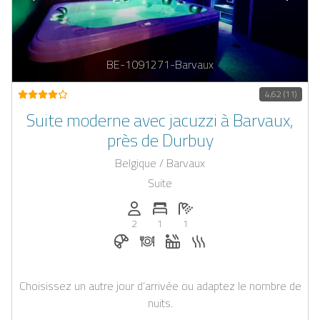
BE-1091271-Barvaux
4,62 (11)
Suite moderne avec jacuzzi à Barvaux,
près de Durbuy
Belgique / Barvaux
Suite
Personnes (max): 2
Nombre de chambres: 1
Nombre de salles de bain: 1
2
1
1
Petit-déjeuner réservable chez Casapilo
Dîner sur demande
Jacuzzi
Sauna
Choisissez un autre jour d’arrivée ou adaptez le nombre de
nuits.