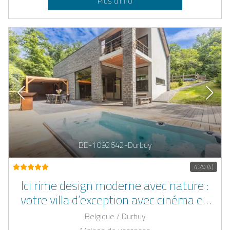
Plus d’info
BE-1092642-Durbuy
4,79 (4)
Ici rime design moderne avec nature :
votre villa d’exception avec cinéma en
plein air, sauna en bois et jacuzzi, au
Belgique / Durbuy
cœur des Ardennes près de Durbuy