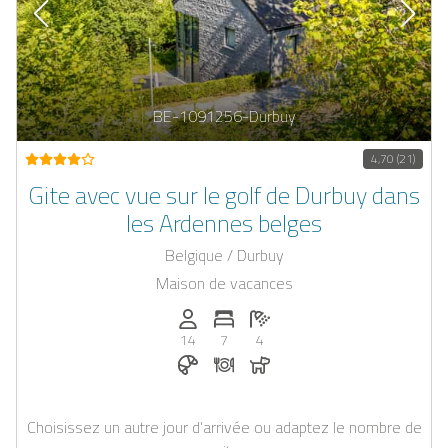
BE-1091256-Durbuy
4,70 (21)
Gite avec vue sur le golf de Durbuy dans
les Ardennes belges
Belgique / Durbuy
Maison de vacances
Personnes (max): 14
Nombre de chambres: 7
Nombre de salles de bain: 4
14
7
4
Petit-déjeuner réservable chez Casap
Dîner sur demande
Chiens autorisés
Choisissez un autre jour d’arrivée ou adaptez le nombre de