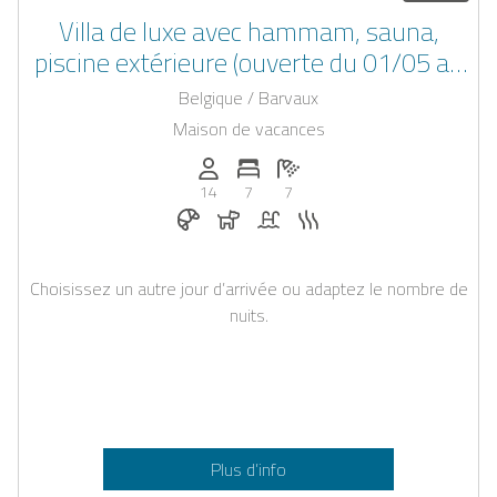
Villa de luxe avec hammam, sauna,
piscine extérieure (ouverte du 01/05 au
30/09) dans la région de Durbuy
Belgique / Barvaux
Maison de vacances
Personnes (max): 14
Nombre de chambres: 7
Nombre de salles de bain: 7
14
7
7
Petit-déjeuner réservable chez Casapilo
Chiens autorisés
Piscine
Sauna
Choisissez un autre jour d’arrivée ou adaptez le nombre de
nuits.
Plus d’info