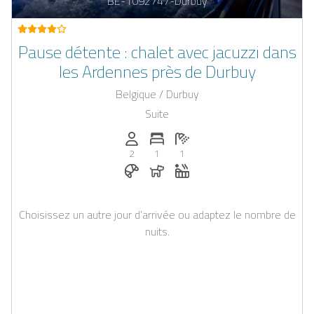
BE-1092747-Durbuy
Pause détente : chalet avec jacuzzi dans
les Ardennes près de Durbuy
Belgique / Durbuy
Suite
Personnes (max): 2
Nombre de chambres: 1
Nombre de salles de bain: 1
2
1
1
Petit-déjeuner réservable chez Casap
Chiens autorisés
Jacuzzi
Choisissez un autre jour d’arrivée ou adaptez le nombre de
nuits.