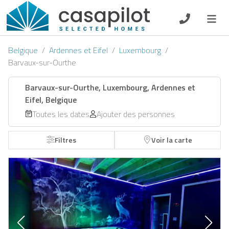
DE
EN
ES
FR
NL
Belgique
Ardennes et Eifel
Luxembourg
Barvaux-sur-Ourthe
Barvaux-sur-Ourthe, Luxembourg, Ardennes et
Eifel, Belgique
Petit-déjeuner
Toutes les dates
Ajouter des personnes
Chèque-cadeau
Filtres
Voir la carte
Propriétaire