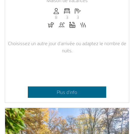
Maison de vacances
Personnes (max): 8
Nombre de chambres: 3
Nombre de salles de bain: 3
8
3
3
Chiens autorisés
Piscine
Jacuzzi
Sauna
Choisissez un autre jour d’arrivée ou adaptez le nombre de
nuits.
Plus d’info