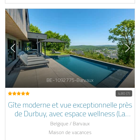
BE-1092775-Barvaux
4,80 (7)
Gîte moderne et vue exceptionnelle près
de Durbuy, avec espace wellness (La
piscine est accessible du 1e mai au 30
Belgique / Barvaux
septembre)
Maison de vacances