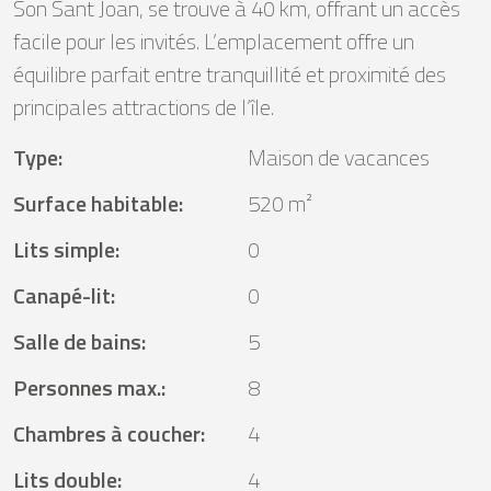
Son Sant Joan, se trouve à 40 km, offrant un accès
facile pour les invités. L’emplacement offre un
équilibre parfait entre tranquillité et proximité des
principales attractions de l’île.
Type
:
Maison de vacances
Surface habitable
:
520 m²
Lits simple
:
0
Canapé-lit
:
0
Salle de bains
:
5
Personnes max.
:
8
Chambres à coucher
:
4
Lits double
:
4