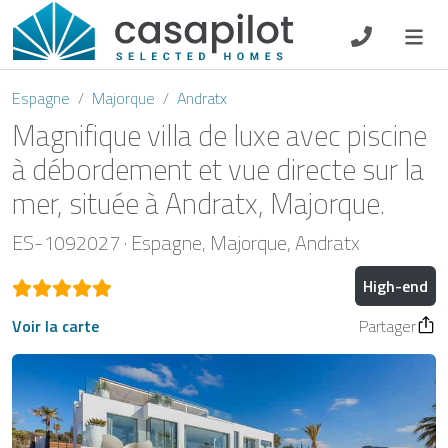
DE
EN
ES
FR
NL
Espagne
Majorque
Andratx
Magnifique villa de luxe avec piscine
à débordement et vue directe sur la
mer, située à Andratx, Majorque.
Petit-déjeuner
ES-1092027
Espagne
Majorque
Andratx
Chèque-cadeau
High-end
Propriétaire
Voir la carte
Partager