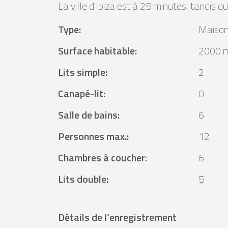
La ville d'Ibiza est à 25 minutes, tandis q
Type
:
Maison
Surface habitable
:
2000 
Lits simple
:
2
Canapé-lit
:
0
Salle de bains
:
6
Personnes max.
:
12
Chambres à coucher
:
6
Lits double
:
5
Détails de l’enregistrement