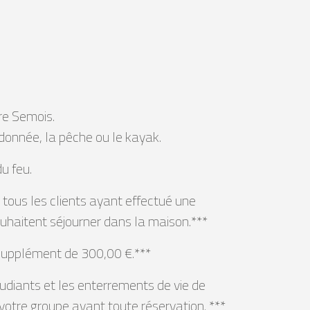
ère Semois.
andonnée, la pêche ou le kayak.
u feu.
tous les clients ayant effectué une
uhaitent séjourner dans la maison.***
 supplément de 300,00 €.***
udiants et les enterrements de vie de
votre groupe avant toute réservation. ***