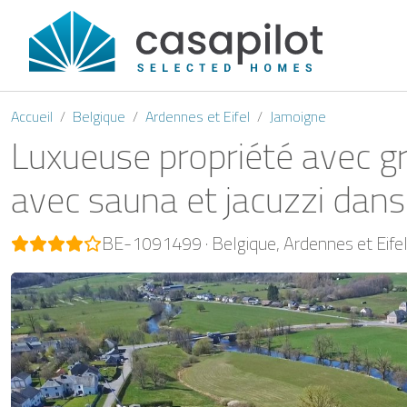
Accueil
Belgique
Ardennes et Eifel
Jamoigne
Luxueuse propriété avec gra
avec sauna et jacuzzi dan
BE-1091499
Belgique
Ardennes et Eife