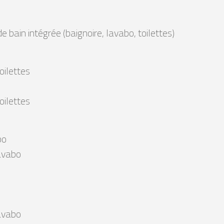
 bain intégrée (baignoire, lavabo, toilettes)
oilettes
oilettes
bo
lavabo
lavabo