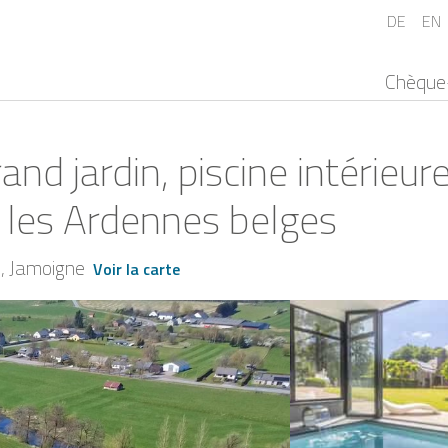
DE
EN
Chèque
nd jardin, piscine intérieur
s les Ardennes belges
l
Jamoigne
Voir la carte