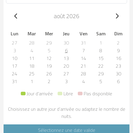
Trip dates, août 2026
août 2026
Lun
Mar
Mer
Jeu
Ven
Sam
Dim
27
28
29
30
31
1
2
3
4
5
6
7
8
9
10
11
12
13
14
15
16
17
18
19
20
21
22
23
24
25
26
27
28
29
30
31
1
2
3
4
5
6
Jour d'arrivée
Libre
Pas disponible
Choisissez un autre jour d’arrivée ou adaptez le nombre de
nuits.
Sélectionnez une date valide