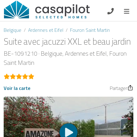
DE
EN
ES
FR
NL
Belgique
Ardennes et Eifel
Fouron Saint Martin
Suite avec jacuzzi XXL et beau jardin
BE-1091210
Belgique
Ardennes et Eifel
Fouron
Petit-déjeuner
Saint Martin
Chèque-cadeau
Voir la carte
Partager
Propriétaire