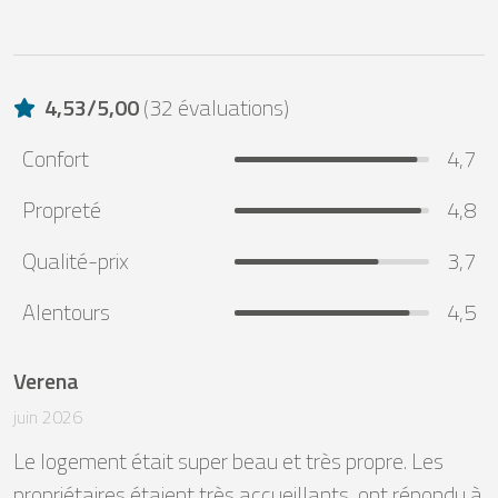
4,53
/
5,00
(
32 évaluations
)
Confort
4,7
Propreté
4,8
Qualité-prix
3,7
Alentours
4,5
Verena
juin 2026
Le logement était super beau et très propre. Les 
propriétaires étaient très accueillants, ont répondu à 