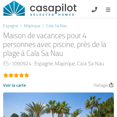
DE
EN
ES
FR
NL
Espagne
Majorque
Cala Sa Nau
Maison de vacances pour 4
personnes avec piscine, près de la
plage à Cala Sa Nau
Petit-déjeuner
ES-1090924
Espagne
Majorque
Cala Sa Nau
Chèque-cadeau
Propriétaire
Voir la carte
Partager