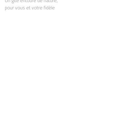
Un gîte entouré de nature,
pour vous et votre fidèle
compagnon
Support
Pour les propriétaires
FAQ
Devenir propriétaire chez
Casapilot
Règlement de la maison
Pour les propriétaires
Petit-déjeuner
S’enregistrer
Chèque-cadeau
Contact