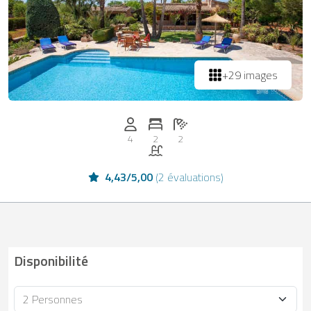
+29 images
Personnes (max): 4
Nombre de chambres: 2
Nombre de salles de bain: 2
4
2
2
Piscine
4,43
/
5,00
(
2 évaluations
)
Disponibilité
Occupacion