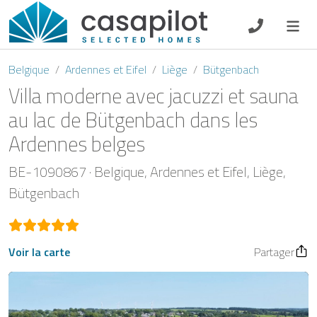
DE
EN
ES
FR
NL
Belgique
Ardennes et Eifel
Liège
Bütgenbach
Villa moderne avec jacuzzi et sauna
au lac de Bütgenbach dans les
Ardennes belges
Petit-déjeuner
BE-1090867
Belgique
Ardennes et Eifel
Liège
Chèque-cadeau
Bütgenbach
Propriétaire
Voir la carte
Partager