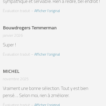
sympathique et serviable. Rien à redire, bel endroit !
Évaluation traduit
 – 
Afficher l’original
Bouwdrogers Temmerman
janvier 2026
Super !
Évaluation traduit
 – 
Afficher l’original
MICHEL
novembre 2025
Vraiment une bonne sélection. Tout y est bien 
pensé…. Selon moi, rien à zméliorer.
Évaluation traduit
 – 
Afficher l’original