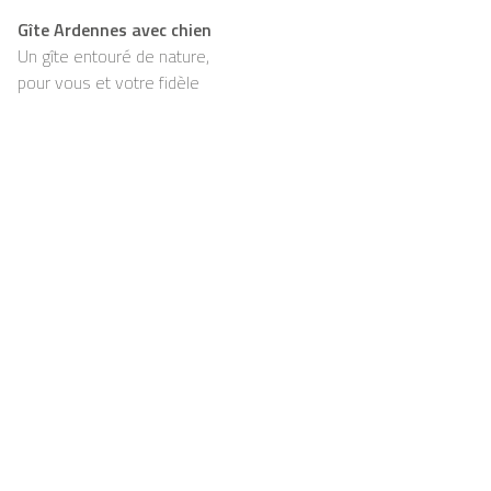
Gîte Ardennes avec chien
Un gîte entouré de nature,
pour vous et votre fidèle
compagnon
Support
Pour les propriétaires
FAQ
Devenir propriétaire chez
Casapilot
Règlement de la maison
Pour les propriétaires
Petit-déjeuner
S’enregistrer
Chèque-cadeau
Contact