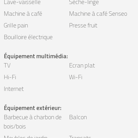
Lave-vaisselle
Sèche-linge
Machine à café
Machine à café Senseo
Grille pain
Presse fruit
Bouilloire électrique
Équipement multimédia
:
TV
Ecran plat
Hi-Fi
Wi-Fi
Internet
Équipement extérieur
:
Barbecue à charbon de
Balcon
bois/bois
Meubles de jardin
Transats