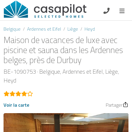
DE
EN
ES
FR
NL
Belgique
Ardennes et Eifel
Liège
Heyd
Maison de vacances de luxe avec
piscine et sauna dans les Ardennes
belges, près de Durbuy
Petit-déjeuner
BE-1090753
Belgique
Ardennes et Eifel
Liège
Chèque-cadeau
Heyd
Propriétaire
Voir la carte
Partager