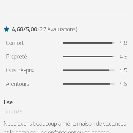
4,68
/
5,00
(
27 évaluations
)
Confort
4,8
Propreté
4,8
Qualité-prix
4,5
Alentours
4,6
Ilse
juin 2026
Nous avons beaucoup aimé la maison de vacances 
et le domaine. Les enfants ont eu de bonnes 