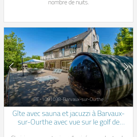
nombre de nuits.
BE-1091038-Barvaux-sur-Ourthe
Gîte avec sauna et jacuzzi à Barvaux-
sur-Ourthe avec vue sur le golf de
Durbuy