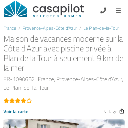
DE
EN
ES
FR
NL
France
Provence-Alpes-Côte d'Azur
Le Plan-de-la-Tour
Maison de vacances moderne sur la
Côte d'Azur avec piscine privée à
Plan de la Tour à seulement 9 km de
Petit-déjeuner
la mer
Chèque-cadeau
FR-1090652
France
Provence-Alpes-Côte d'Azur
Propriétaire
Le Plan-de-la-Tour
Voir la carte
Partager