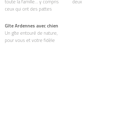
toute la famille… y compris
deux
ceux qui ont des pattes
Gîte Ardennes avec chien
Un gîte entouré de nature,
pour vous et votre fidèle
compagnon
Support
Pour les propriétaires
FAQ
Devenir propriétaire chez
Casapilot
Règlement de la maison
Pour les propriétaires
Petit-déjeuner
S’enregistrer
Chèque-cadeau