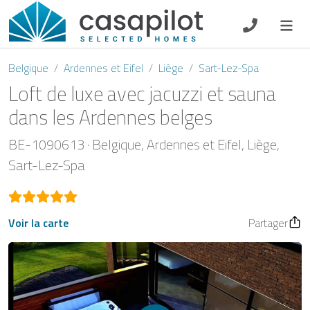
DE
EN
ES
FR
NL
Belgique
Ardennes et Eifel
Liège
Sart-Lez-Spa
Loft de luxe avec jacuzzi et sauna
dans les Ardennes belges
Petit-déjeuner
BE-1090613
Belgique
Ardennes et Eifel
Liège
Sart-Lez-Spa
Chèque-cadeau
Propriétaire
Voir la carte
Partager