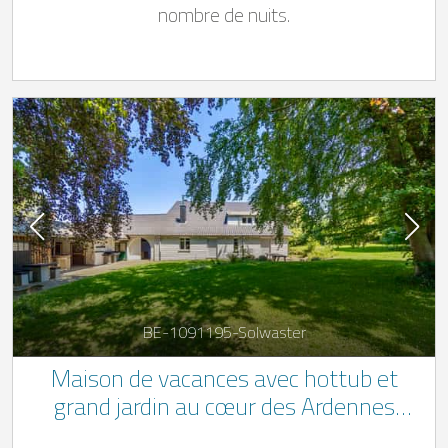
nombre de nuits.
BE-1091195-Solwaster
Maison de vacances avec hottub et
grand jardin au cœur des Ardennes
belges, près de Spa-Francorchamps.