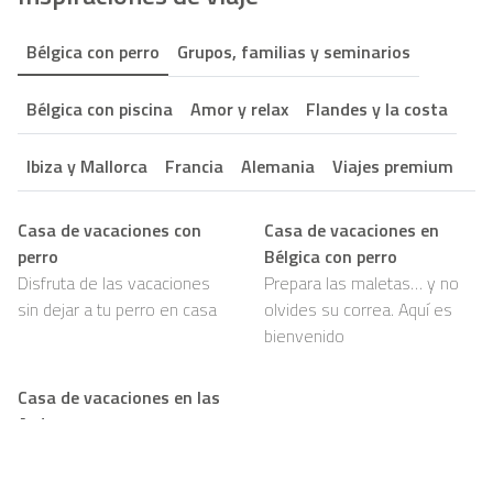
Bélgica con perro
Grupos, familias y seminarios
Bélgica con piscina
Amor y relax
Flandes y la costa
Ibiza y Mallorca
Francia
Alemania
Viajes premium
Casa de vacaciones con
Casa de vacaciones en
perro
Bélgica con perro
Disfruta de las vacaciones
Prepara las maletas… y no
sin dejar a tu perro en casa
olvides su correa. Aquí es
bienvenido
Casa de vacaciones en las
Ardenas con perro
Bosques, senderos y mucho
por olfatear: tu perro va a