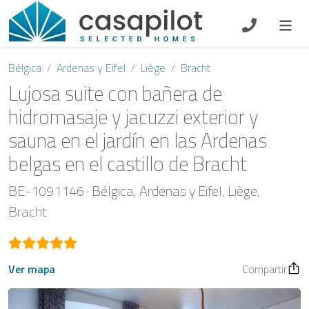
DE
EN
ES
FR
NL
Bélgica
Ardenas y Eifel
Liège
Bracht
Lujosa suite con bañera de
hidromasaje y jacuzzi exterior y
sauna en el jardín en las Ardenas
Oferta de desayuno
belgas en el castillo de Bracht
Vouchers
BE-1091146
Bélgica
Ardenas y Eifel
Liège
Propietario
Bracht
Ver mapa
Compartir