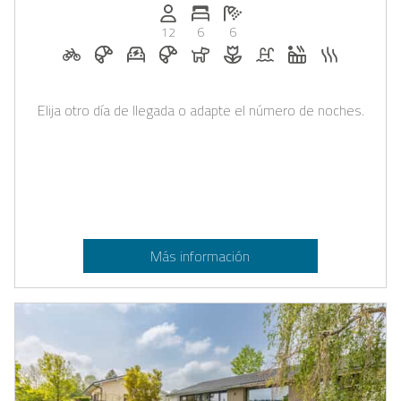
Personas (max.): 12
Numero de habitaciones: 6
Cantidad de baños: 6
12
6
6
Alquiler de bicicletas bajo petición
Desayuno bajo solicitud
Estación de recarga para coches eléctricos
Desayuno reservable en Casapilot
Perros permitidos
Flores y decoración románti
Piscina
Jacuzzi
Sauna
Elija otro día de llegada o adapte el número de noches.
Más información