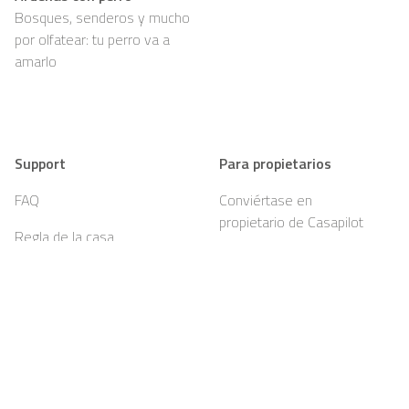
Bosques, senderos y mucho
por olfatear: tu perro va a
amarlo
Support
Para propietarios
FAQ
Conviértase en
propietario de Casapilot
Regla de la casa
Para propietarios
Oferta de desayuno
Registrar
Vouchers
Contacto