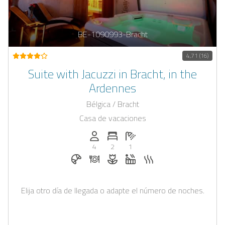
BE-1090993-Bracht
4,71 (16)
Suite with Jacuzzi in Bracht, in the
Ardennes
Bélgica / Bracht
Casa de vacaciones
Personas (max.): 4
Numero de habitaciones: 2
Cantidad de baños: 1
4
2
1
Desayuno reservable en Casapilot
Cena bajo solicitud
Flores y decoración romántica ba
Jacuzzi
Sauna
Elija otro día de llegada o adapte el número de noches.