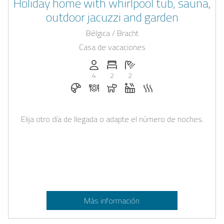
Holiday home with whirlpool tub, sauna,
outdoor jacuzzi and garden
Bélgica / Bracht
Casa de vacaciones
Personas (max.): 4
Numero de habitaciones: 2
Cantidad de baños: 2
4
2
2
Desayuno reservable en Casapilot
Cena bajo solicitud
Perros permitidos
Jacuzzi
Sauna
Elija otro día de llegada o adapte el número de noches.
Más información