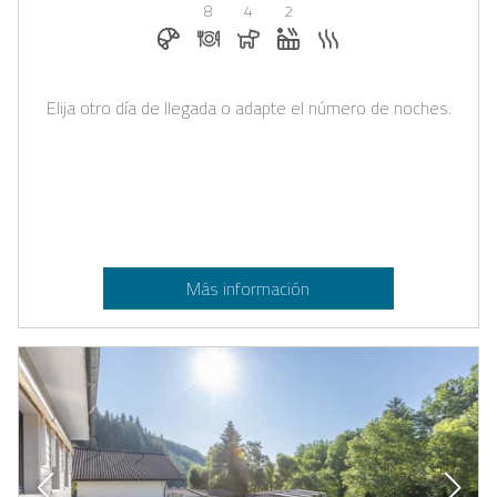
8
4
2
Desayuno reservable en Casapilot
Cena bajo solicitud
Perros permitidos
Jacuzzi
Sauna
Elija otro día de llegada o adapte el número de noches.
Más información