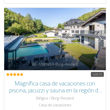
BE-1091453-Burg-Reuland
4,86 (1)
Magnífica casa de vacaciones con
piscina, jacuzzi y sauna en la región de
Eifel
Bélgica / Burg-Reuland
Casa de vacaciones