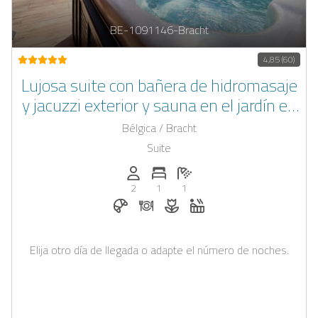
BE-1091146-Bracht
4,85 (60)
Lujosa suite con bañera de hidromasaje
y jacuzzi exterior y sauna en el jardín en
las Ardenas belgas en el castillo de
Bélgica / Bracht
Bracht
Suite
Personas (max.): 2
Numero de habitaciones: 1
Cantidad de baños: 1
2
1
1
Desayuno reservable en Casapilot
Cena bajo solicitud
Flores y decoración romántica
Jacuzzi
Elija otro día de llegada o adapte el número de noches.