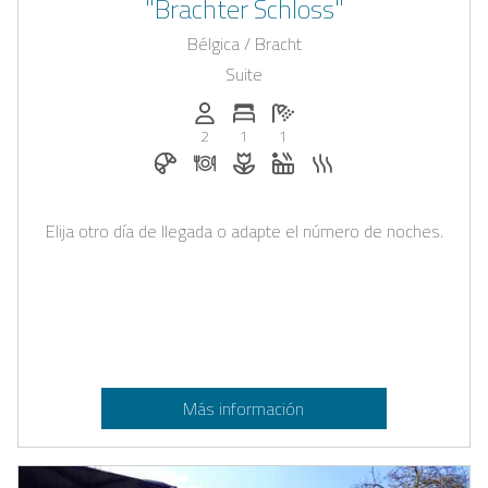
"Brachter Schloss"
Bélgica / Bracht
Suite
Personas (max.): 2
Numero de habitaciones: 1
Cantidad de baños: 1
2
1
1
Desayuno reservable en Casapilot
Cena bajo solicitud
Flores y decoración romántica ba
Jacuzzi
Sauna
Elija otro día de llegada o adapte el número de noches.
Más información