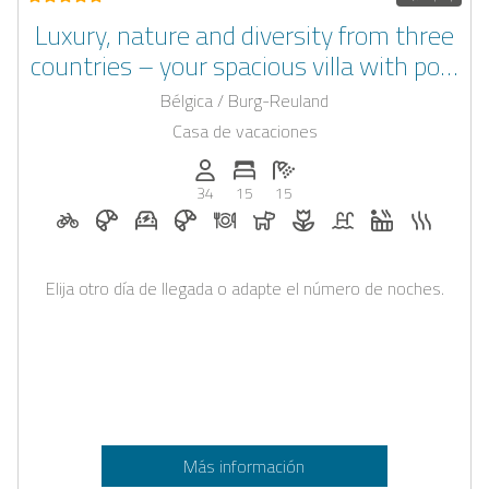
Luxury, nature and diversity from three
countries – your spacious villa with pool
(01.04. - 10.11.) and wellness in the tri-
Bélgica / Burg-Reuland
border Eifel-Ardennes region, perfect for
Casa de vacaciones
families, groups and corporate events
Personas (max.): 34
Numero de habitaciones: 15
Cantidad de baños: 15
34
15
15
Alquiler de bicicletas bajo petición
Desayuno bajo solicitud
Estación de recarga para coches eléctricos ba
Desayuno reservable en Casapilot
Cena bajo solicitud
Perros permitidos
Flores y decoración romá
Piscina
Jacuzzi
Sauna
Elija otro día de llegada o adapte el número de noches.
Más información