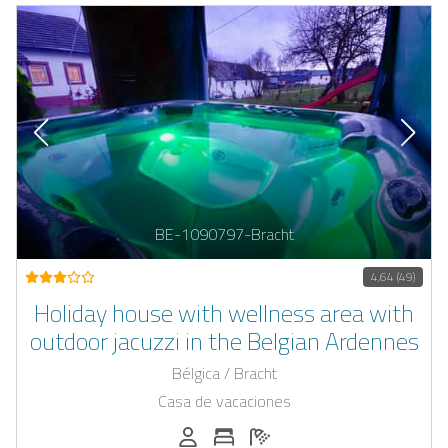
BE-1090797-Bracht
4,64 (49)
Holiday house with wellness area with
outdoor jacuzzi in the Belgian Ardennes
Bélgica / Bracht
Casa de vacaciones
Personas (max.): 8
Numero de habitaciones: 4
Cantidad de baños: 2