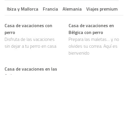
Ibiza y Mallorca
Francia
Alemania
Viajes premium
Casa de vacaciones con
Casa de vacaciones en
perro
Bélgica con perro
Disfruta de las vacaciones
Prepara las maletas… y no
sin dejar a tu perro en casa
olvides su correa. Aquí es
bienvenido
Casa de vacaciones en las
Ardenas con perro
Bosques, senderos y mucho
por olfatear: tu perro va a
amarlo