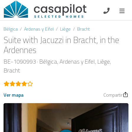
DE
EN
ES
FR
NL
Bélgica
Ardenas y Eifel
Liège
Bracht
Suite with Jacuzzi in Bracht, in the
Ardennes
Oferta de desayuno
BE-1090993
Bélgica
Ardenas y Eifel
Liège
Bracht
Vouchers
Propietario
Ver mapa
Compartir