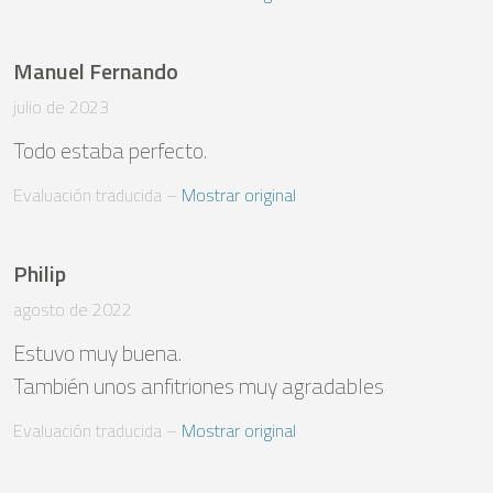
Manuel Fernando
julio de 2023
Todo estaba perfecto.
Evaluación traducida
 – 
Mostrar original
Philip
agosto de 2022
Estuvo muy buena.

También unos anfitriones muy agradables
Evaluación traducida
 – 
Mostrar original