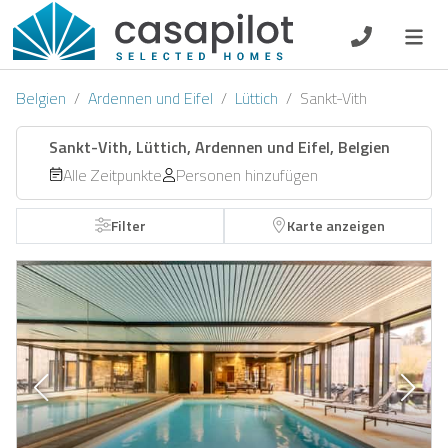
DE
EN
ES
FR
NL
Belgien
Ardennen und Eifel
Lüttich
Sankt-Vith
Sankt-Vith, Lüttich, Ardennen und Eifel, Belgien
Alle Zeitpunkte
Personen hinzufügen
Frühstück
Filter
Karte anzeigen
Gutscheine
Eigentümer Log-In