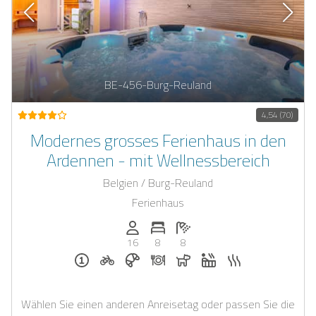
BE-456-Burg-Reuland
4,54 (70)
Modernes grosses Ferienhaus in den
Ardennen - mit Wellnessbereich
Belgien / Burg-Reuland
Ferienhaus
Anzahl der Personen: 16
Anzahl der Schlafzimmer: 8
Anzahl der Badezimmer: 8
16
8
8
Für eine Nacht buchbar
Fahrradverleih auf Anfrage
Frühstück bei Casapilot buchbar
Abendessen auf Anfrage
Hunde erlaubt
Whirlpool
Sauna
Wählen Sie einen anderen Anreisetag oder passen Sie die