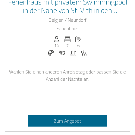
Ferienhaus mit privatem Swimmingpool
in der Nähe von St. Vith in den
belgischen Ardennen
Belgien / Neundorf
Ferienhaus
Anzahl der Personen: 14
Anzahl der Schlafzimmer: 7
Anzahl der Badezimmer: 6
14
7
6
Frühstück bei Casapilot buchbar
Abendessen auf Anfrage
Pool
Sauna
Wählen Sie einen anderen Anreisetag oder passen Sie die
Anzahl der Nächte an.
Zum Angebot