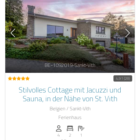
BE-1092019-Sankt-Vith
4,91 (28)
Stilvolles Cottage mit Jacuzzi und
Sauna, in der Nähe von St. Vith
Belgien / Sankt-Vith
Ferienhaus
Anzahl der Personen: 4
Anzahl der Schlafzimmer: 2
Anzahl der Badezimmer: 1
4
2
1
Whirlpool
Sauna