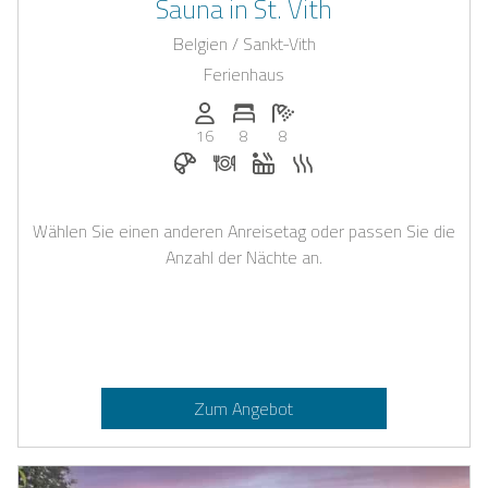
Sauna in St. Vith
Belgien / Sankt-Vith
Ferienhaus
Anzahl der Personen: 16
Anzahl der Schlafzimmer: 8
Anzahl der Badezimmer: 8
16
8
8
Frühstück bei Casapilot buchbar
Abendessen auf Anfrage
Whirlpool
Sauna
Wählen Sie einen anderen Anreisetag oder passen Sie die
Anzahl der Nächte an.
Zum Angebot