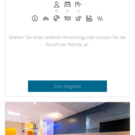
Anzahl der Personen: 8
Anzahl der Schlafzimmer: 4
Anzahl der Badezimmer: 4
8
4
4
Für eine Nacht buchbar
Fahrradverleih auf Anfrage
Frühstück bei Casapilot buchbar
Abendessen auf Anfrage
Hunde erlaubt
Whirlpool
Sauna
Wählen Sie einen anderen Anreisetag oder passen Sie die
Anzahl der Nächte an.
Zum Angebot