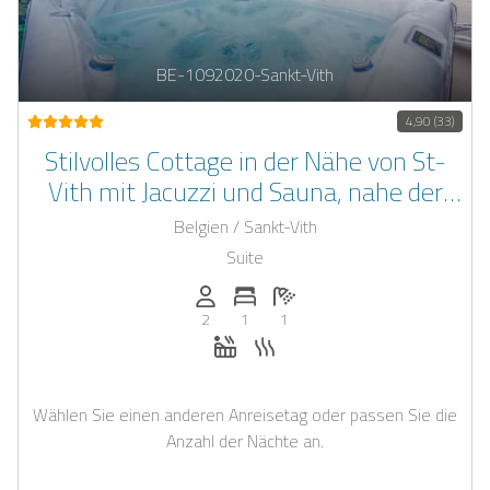
BE-1092020-Sankt-Vith
4,90 (33)
Stilvolles Cottage in der Nähe von St-
Vith mit Jacuzzi und Sauna, nahe der
deutschen Grenze
Belgien / Sankt-Vith
Suite
Anzahl der Personen: 2
Anzahl der Schlafzimmer: 1
Anzahl der Badezimmer: 1
2
1
1
Whirlpool
Sauna
Wählen Sie einen anderen Anreisetag oder passen Sie die
Anzahl der Nächte an.