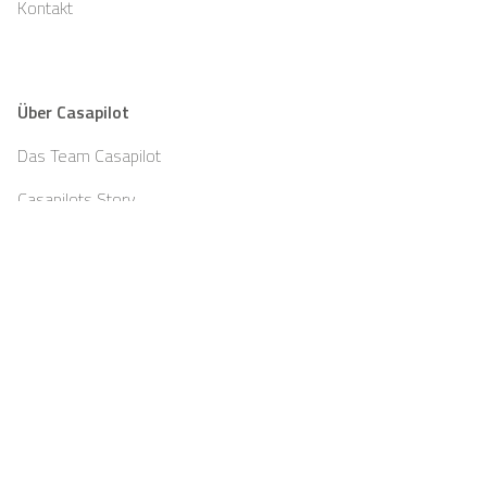
Kontakt
Über Casapilot
Das Team Casapilot
Casapilots Story
Teambuilding
Partner
Blog
Jobs
Presse
Impressum