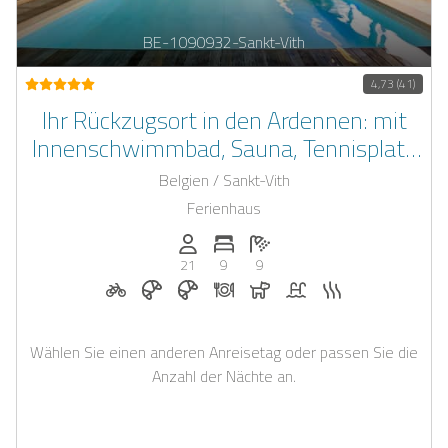
BE-1090932-Sankt-Vith
4,73 (41)
Ihr Rückzugsort in den Ardennen: mit
Innenschwimmbad, Sauna, Tennisplatz
und viel Raum zum Genießen.
Belgien / Sankt-Vith
Ferienhaus
Anzahl der Personen: 21
Anzahl der Schlafzimmer: 9
Anzahl der Badezimmer: 9
21
9
9
Fahrradverleih auf Anfrage
Frühstück auf Anfrage
Frühstück bei Casapilot buchbar
Abendessen auf Anfrage
Hunde erlaubt
Pool
Sauna
Wählen Sie einen anderen Anreisetag oder passen Sie die
Anzahl der Nächte an.