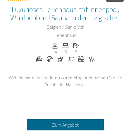
Luxuriöses Ferienhaus mit Innenpool,
Whirlpool und Sauna in den belgischen
Ardennen
Belgien / Sankt Vith
Ferienhaus
Anzahl der Personen: 14
Anzahl der Schlafzimmer: 6
Anzahl der Badezimmer: 6
14
6
6
E-Auto Ladestation auf Anfrage
Frühstück bei Casapilot buchbar
Hunde erlaubt
Pool
Whirlpool
Sauna
Wählen Sie einen anderen Anreisetag oder passen Sie die
Anzahl der Nächte an.
Zum Angebot