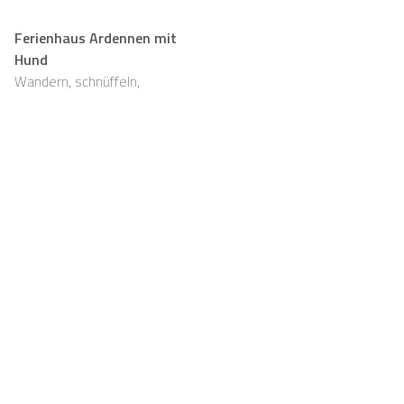
Ferienhaus Ardennen mit
Hund
Wandern, schnüffeln,
entspannen und viel Platz,
auch für eure Fellnasen
Support
Für Vermieter
FAQ
Casapilot-Eigentümer
werden
Hausregeln
Für Vermieter
Frühstück
Registrieren
Gutscheine