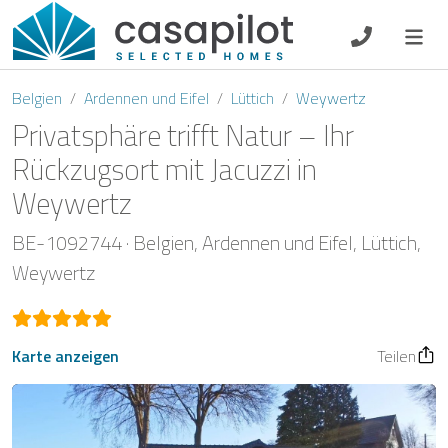
DE
EN
ES
FR
NL
Belgien
Ardennen und Eifel
Lüttich
Weywertz
Privatsphäre trifft Natur – Ihr
Rückzugsort mit Jacuzzi in
Weywertz
Frühstück
BE-1092744
Belgien
Ardennen und Eifel
Lüttich
Gutscheine
Weywertz
Eigentümer Log-In
Karte anzeigen
Teilen